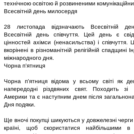
технічною освітою й розвиненими комунікаційн
Всесвітній день милосердя
28 листопада відзначають Всесвітній д
Всесвітній день співчуття. Цей день є св
цінностей ахімси (ненасильства) і співчуття. 
вкорінені в різноманітній релігійній спадщині І
міжнародного дня.
Чорна п’ятниця
Чорна п’ятниця відома у всьому світі як д
напередодні різдвяних свят. Походить зі
Америки та є наступним днем після загальнона
Дня подяки.
Ще вночі покупці шикуються у довжелезні черги 
країні, щоб скористатися найбільшими в 