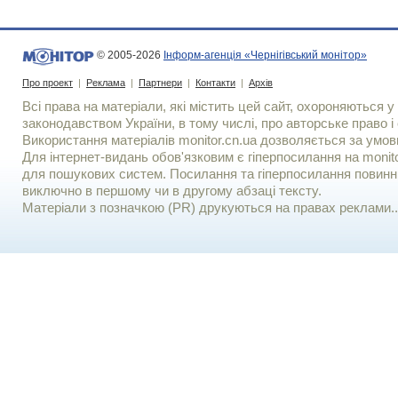
© 2005-2026
Інформ-агенція «Чернігівський монітор»
Про проект
|
Реклама
|
Партнери
|
Контакти
|
Архів
Всі права на матеріали, які містить цей сайт, охороняються у 
законодавством України, в тому числі, про авторське право і 
Використання матерiалiв monitor.cn.ua дозволяється за умов
Для iнтернет-видань обов'язковим є гiперпосилання на monito
для пошукових систем. Посилання та гіперпосилання повинні
виключно в першому чи в другому абзаці тексту.
Матеріали з позначкою (PR) друкуються на правах реклами..