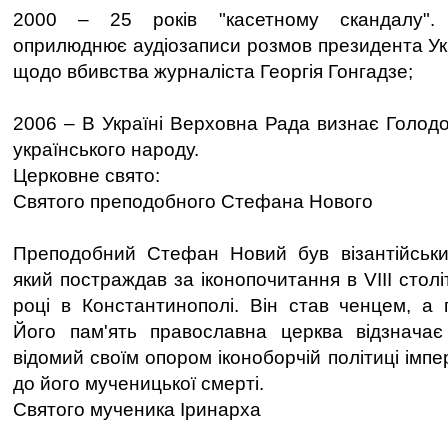
2000 – 25 років "касетному скандалу".
оприлюднює аудіозаписи розмов президента Ук
щодо вбивства журналіста Георгія Гонгадзе;
2006 – В Україні Верховна Рада визнає Голод
українського народу.
Церковне свято:
Святого преподобного Стефана Нового
Преподобний Стефан Новий був візантійськи
який постраждав за іконопочитання в VIII столі
році в Константинополі. Він став ченцем, а п
Його пам'ять православна церква відзначає
відомий своїм опором іконоборчій політиці імп
до його мученицької смерті.
Святого мученика Іринарха