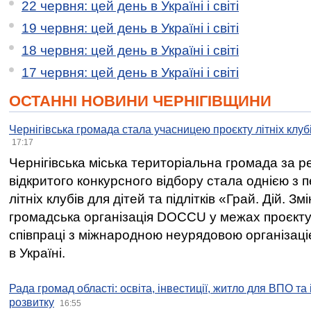
22 червня: цей день в Україні і світі
19 червня: цей день в Україні і світі
18 червня: цей день в Україні і світі
17 червня: цей день в Україні і світі
ОСТАННІ НОВИНИ ЧЕРНІГІВЩИНИ
Чернігівська громада стала учасницею проєкту літніх клуб
17:17
Чернігівська міська територіальна громада за 
відкритого конкурсного відбору стала однією з
літніх клубів для дітей та підлітків «Грай. Дій. З
громадська організація DOCCU у межах проєкту 
співпраці з міжнародною неурядовою організаціє
в Україні.
Рада громад області: освіта, інвестиції, житло для ВПО та
розвитку
16:55