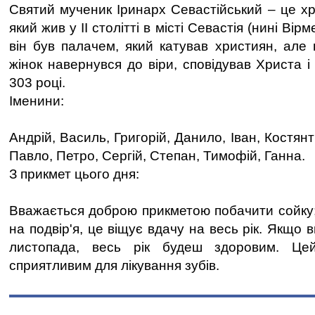
Святий мученик Іринарх Севастійський – це хр
який жив у II столітті в місті Севастія (нині Вір
він був палачем, який катував християн, але 
жінок навернувся до віри, сповідував Христа 
303 році.
Іменини:
Андрій, Василь, Григорій, Данило, Іван, Костян
Павло, Петро, Сергій, Степан, Тимофій, Ганна.
З прикмет цього дня:
Вважається доброю прикметою побачити сойку;
на подвір'я, це віщує вдачу на весь рік. Якщо 
листопада, весь рік будеш здоровим. Це
сприятливим для лікування зубів.