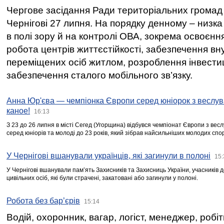
Чергове засідання Ради територіальних громад 
Чернігові 27 липня. На порядку денному – низка
в полі зору й на контролі ОВА, зокрема освоєння
робота центрів життєстійкості, забезпечення вн
переміщених осіб житлом, розроблення інвестиц
забезпечення сталого мобільного зв’язку.
Анна Юр'єва — чемпіонка Європи серед юніорок з веслув
каное!
16:13
З 23 до 26 липня в місті Сегед (Угорщина) відбувся чемпіонат Європи з вес
серед юніорів та молоді до 23 років, який зібрав найсильніших молодих спо
У Чернігові вшанували українців, які загинули в полоні
15:
У Чернігові вшанували пам’ять Захисників та Захисниць України, учасників
цивільних осіб, які були страчені, закатовані або загинули у полоні.
Робота без бар’єрів
15:14
Водій, охоронник, вагар, логіст, менеджер, робі