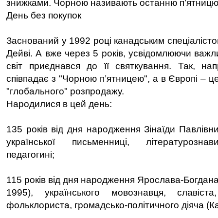
знижками. Чорною називають останню п’ятницю 
День без покупок
Заснований у 1992 році канадським спеціаліст
Дейві. А вже через 5 років, усвідомлюючи важлив
світ приєднався до її святкування. Так, на
співпадає з "Чорною п’ятницею", а в Європі – ц
"глобального" розпродажу.
Народилися в цей день:
135 років від дня народження Зінаїди Павлівн
української письменниці, літературознав
педагогині;
115 років від дня народження Ярослава-Богдан
1995), українського мовознавця, славіста,
фольклориста, громадсько-політичного діяча (К