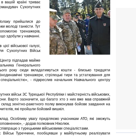
 в вашій країні триває
командувач Сухопутних
 Чолаку прийшлися до
ки молоді танкісти. Тут
допомогою тренажерів,
 що здобули у навчанні.
ієї військової галузі,
для Сухопутних Військ
 Центр підпадав майже
чальника Генерального
цього року сюди вкладатимуться кошти - близько тридцяти
кінодинамічні тренажери, стрілецькі тири та устаткування для
 спеціальністю», - підкреслив начальник Навчального центру
них військ ЗС Турецької Республіки і майстерність військових,
они. Варто зазначити, що багато хто з них вже мав справжній
й склад зенітно-ракетного полку виконував бойове завдання на
вчителів, які пройшли бойовий вишкіл.
клад. Особливу увагу приділяємо учасникам АТО, які зможуть
оповненню», - додав полковник Ніколюк.
 співпрацю з турецькими військовими спеціалістами.
 Військ Туреччини, пообіцявши у майбутньому реалізувати