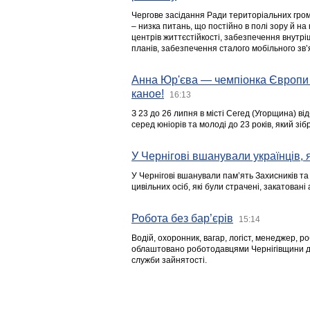
Чергове засідання Ради територіальних гром
– низка питань, що постійно в полі зору й на
центрів життєстійкості, забезпечення внутр
планів, забезпечення сталого мобільного зв’я
Анна Юр'єва — чемпіонка Європи 
каное!
16:13
З 23 до 26 липня в місті Сегед (Угорщина) в
серед юніорів та молоді до 23 років, який з
У Чернігові вшанували українців, я
У Чернігові вшанували пам’ять Захисників т
цивільних осіб, які були страчені, закатовані
Робота без бар’єрів
15:14
Водій, охоронник, вагар, логіст, менеджер, 
облаштовано роботодавцями Чернігівщини дл
служби зайнятості.