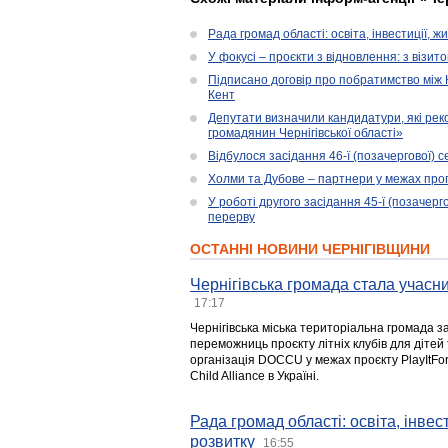
Рада громад області: освіта, інвестиції, 
У фокусі – проєкти з відновлення: з візит
Підписано договір про побратимство між
Кент
Депутати визначили кандидатури, які ре
громадянин Чернігівської області»
Відбулося засідання 46-ї (позачергової) се
Холми та Дубове – партнери у межах прог
У роботі другого засідання 45-ї (позачерго
перерву
ОСТАННІ НОВИНИ ЧЕРНІГІВЩИНИ
Чернігівська громада стала учасни
17:17
Чернігівська міська територіальна громада з
переможниць проєкту літніх клубів для дітей 
організація DOCCU у межах проєкту PlayItFo
Child Alliance в Україні.
Рада громад області: освіта, інве
розвитку
16:55