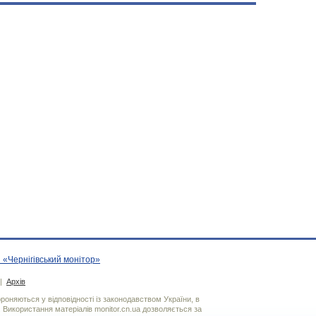
 «Чернігівський монітор»
|
Архів
хороняються у відповідності із законодавством України, в
. Використання матерiалiв monitor.cn.ua дозволяється за