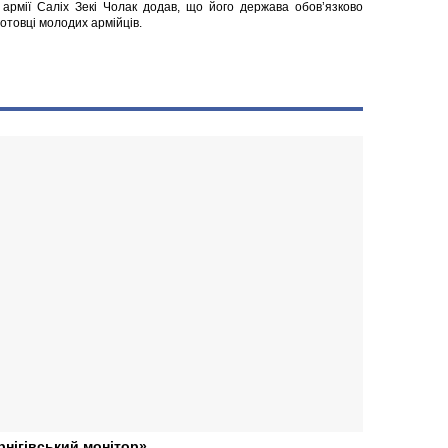
 армії Саліх Зекі Чолак додав, що його держава обов’язково
отовці молодих армійців.
рнігівський монітор»