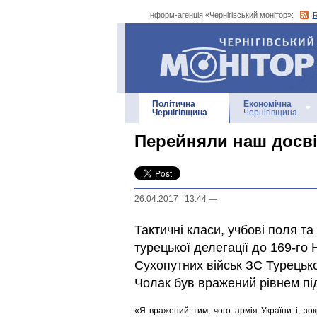
Інформ-агенція «Чернігівський монітор»:
Інформ-агенція
«Чернігівський монітор»
Політична
Економічна
Чернігівщина
Чернігівщина
Перейняли наш досві
26.04.2017 13:44
—
Тактичні класи, учбові поля та
турецької делегації до 169-го
Сухопутних військ ЗС Турецько
Чолак був вражений рівнем під
«Я вражений тим, чого армія України і, з