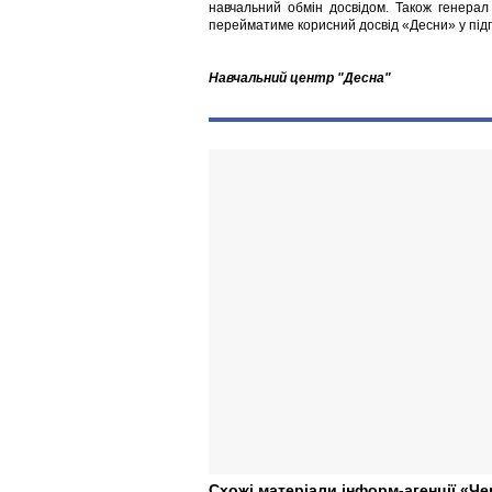
навчальний обмін досвідом. Також генерал
перейматиме корисний досвід «Десни» у підг
Навчальний центр "Десна"
Схожі матеріали інформ-агенції «Че