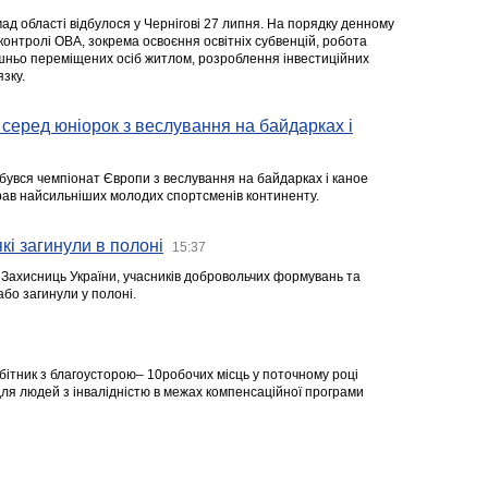
ад області відбулося у Чернігові 27 липня. На порядку денному
 контролі ОВА, зокрема освоєння освітніх субвенцій, робота
ішньо переміщених осіб житлом, розроблення інвестиційних
зку.
серед юніорок з веслування на байдарках і
ідбувся чемпіонат Європи з веслування на байдарках і каное
ібрав найсильніших молодих спортсменів континенту.
кі загинули в полоні
15:37
а Захисниць України, учасників добровольчих формувань та
 або загинули у полоні.
робітник з благоусторою– 10робочих місць у поточному році
я людей з інвалідністю в межах компенсаційної програми