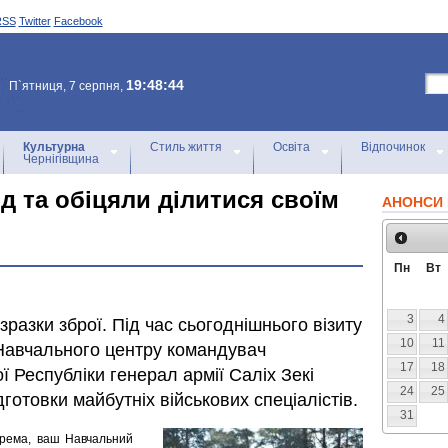
RSS
Twitter
Facebook
19:48:44
П`ятниця, 7 серпня,
Культурна
Стиль життя
Освіта
Відпочинок
Чернігівщина
д та обіцяли ділитися своїм
АНОНСИ 
Пн
Вт
3
4
 зразки зброї. Під час сьогоднішнього візиту
10
11
 Навчального центру командувач
17
18
ї Республіки генерал армії Саліх Зекі
24
25
готовки майбутніх військових спеціалістів.
31
окрема, ваш Навчальний