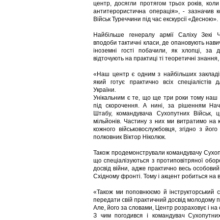
центр, досягли протягом трьох років, коли
антитерористична операція», - зазначив 
Військ Туреччини під час екскурсії «Десною».
Найбільше генералу армії Саліху Зекі
вподоби тактичні класи, де опановують навич
іноземні гості побачили, як хлопці, за 
відточують на практиці ті теоретичні знання,
«Наш центр є одним з найбільших закладів ц
який готує практично всіх спеціалістів 
України.
Унікальним є те, що ще три роки тому наш
під скорочення. А нині, за рішенням На
Штабу, командувача Сухопутних Військ, 
мільйонів. Частину з них ми витратимо на 
кожного військовослужбовця, згідно з його
полковник Віктор Ніколюк.
Також продемонстрували командувачу Сухопут
що спеціалізуються з протиповітряної обор
досвід війни, адже практично весь особови
Східному фронті. Тому і акцент робиться на 
«Також ми поповнюємо й інструкторський с
передати свій практичний досвід молодому п
Але, його за словами, Центр розраховує і на
З чим погодився і командувач Сухопутних