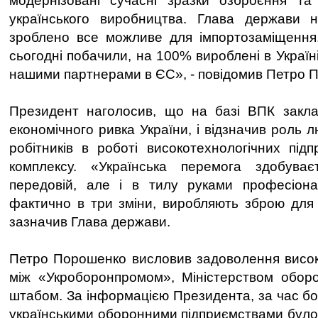
модернізовані сучасні зразки озброєння та 
українського виробництва. Глава держави 
зроблено все можливе для імпортозаміщення. 
сьогодні побачили, на 100% вироблені в Україні 
нашими партнерами в ЄС», - повідомив Петро 
Президент наголосив, що на базі ВПК закл
економічного ривка України, і відзначив роль л
робітників в роботі високотехнологічних під
комплексу. «Українська перемога здобув
передовій, але і в тилу руками професіонал
фактично в три зміни, виробляють зброю для у
зазначив Глава держави.
Петро Порошенко висловив задоволення висок
між «Укроборонпромом», Міністерством обор
штабом. За інформацією Президента, за час бо
українськими оборонними підприємствами було