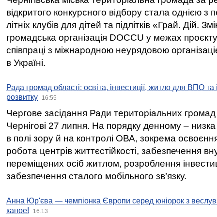
відкритого конкурсного відбору стала однією з
літніх клубів для дітей та підлітків «Грай. Дій. З
громадська організація DOCCU у межах проєкту 
співпраці з міжнародною неурядовою організаціє
в Україні.
Рада громад області: освіта, інвестиції, житло для ВПО та
розвитку
16:55
Чергове засідання Ради територіальних громад 
Чернігові 27 липня. На порядку денному – низка
в полі зору й на контролі ОВА, зокрема освоєння
робота центрів життєстійкості, забезпечення вн
переміщених осіб житлом, розроблення інвестиц
забезпечення сталого мобільного зв’язку.
Анна Юр'єва — чемпіонка Європи серед юніорок з веслув
каное!
16:13