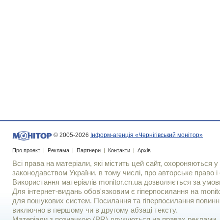
© 2005-2026
Інформ-агенція «Чернігівський монітор»
Про проект
|
Реклама
|
Партнери
|
Контакти
|
Архів
Всі права на матеріали, які містить цей сайт, охороняються у 
законодавством України, в тому числі, про авторське право і 
Використання матерiалiв monitor.cn.ua дозволяється за умов
Для iнтернет-видань обов'язковим є гiперпосилання на monito
для пошукових систем. Посилання та гіперпосилання повинні
виключно в першому чи в другому абзаці тексту.
Матеріали з позначкою (PR) друкуються на правах реклами..