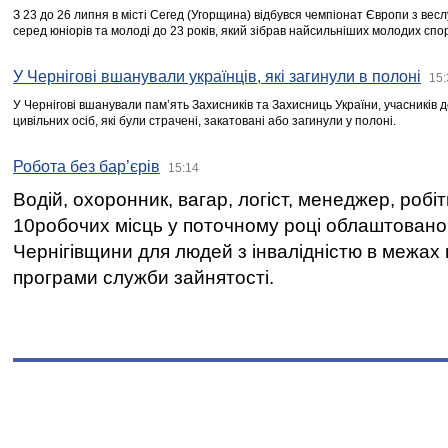
З 23 до 26 липня в місті Сегед (Угорщина) відбувся чемпіонат Європи з вес
серед юніорів та молоді до 23 років, який зібрав найсильніших молодих спо
У Чернігові вшанували українців, які загинули в полоні
15:
У Чернігові вшанували пам’ять Захисників та Захисниць України, учасників
цивільних осіб, які були страчені, закатовані або загинули у полоні.
Робота без бар’єрів
15:14
Водій, охоронник, вагар, логіст, менеджер, робі
10робочих місць у поточному році облаштован
Чернігівщини для людей з інвалідністю в межах
програми служби зайнятості.