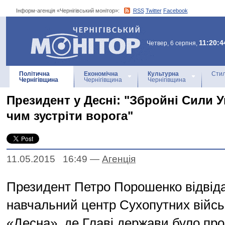
Інформ-агенція «Чернігівський монітор»:
RSS
Twitter
Facebook
Інформ-агенція
«Чернігівський монітор»
11:20:4
Четвер, 6 серпня,
Політична
Економічна
Культурна
Стил
Чернігівщина
Чернігівщина
Чернігівщина
Президент у Десні: "Збройні Сили 
чим зустріти ворога"
11.05.2015 16:49
—
Агенцiя
Президент Петро Порошенко відвід
навчальний центр Сухопутних війсь
«Десна», де Главі держави було пр