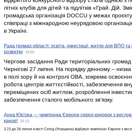
відкритого конкурсного відбору стала однією з
літніх клубів для дітей та підлітків «Грай. Дій. З
громадська організація DOCCU у межах проєкту 
співпраці з міжнародною неурядовою організаціє
в Україні.
Рада громад області: освіта, інвестиції, житло для ВПО та
розвитку
16:55
Чергове засідання Ради територіальних громад 
Чернігові 27 липня. На порядку денному – низка
в полі зору й на контролі ОВА, зокрема освоєння
робота центрів життєстійкості, забезпечення вн
переміщених осіб житлом, розроблення інвестиц
забезпечення сталого мобільного зв’язку.
Анна Юр'єва — чемпіонка Європи серед юніорок з веслув
каное!
16:13
З 23 до 26 липня в місті Сегед (Угорщина) відбувся чемпіонат Європи з вес