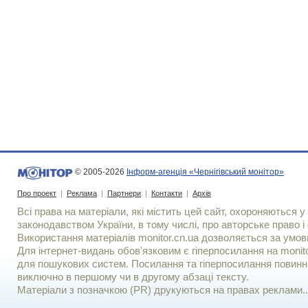
© 2005-2026
Інформ-агенція «Чернігівський монітор»
Про проект
|
Реклама
|
Партнери
|
Контакти
|
Архів
Всі права на матеріали, які містить цей сайт, охороняються у 
законодавством України, в тому числі, про авторське право і 
Використання матерiалiв monitor.cn.ua дозволяється за умов
Для iнтернет-видань обов'язковим є гiперпосилання на monito
для пошукових систем. Посилання та гіперпосилання повинні
виключно в першому чи в другому абзаці тексту.
Матеріали з позначкою (PR) друкуються на правах реклами..