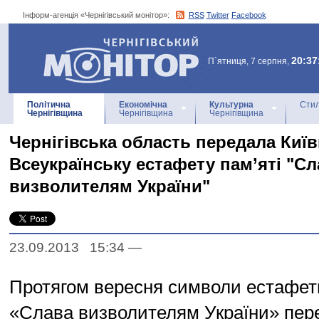
Інформ-агенція «Чернігівський монітор»:
RSS
Twitter
Facebook
Інформ-агенція
«Чернігівський монітор»
20:37
П`ятниця, 7 серпня,
Політична
Економічна
Культурна
Стил
Чернігівщина
Чернігівщина
Чернігівщина
Чернігівська область передала Киї
Всеукраїнську естафету пам’яті "Сл
визволителям України"
23.09.2013 15:34
—
Протягом вересня символи естафети
«Слава визволителям України» пер