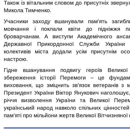
Також із вітальним словом до присутніх зверну
Микола Тимченко.
Учасники заходу вшанували пам'ять загибл
мовчання і поклали квіти до підніжжя па
броварчанам. А виступи Академічного анса
Державної Прикордонної Служби України 
колективів міста додали усім присутнім осо
настрою.
Гідне вшанування подвигу героїв Великої 
збереження історії Перемоги – це фундаме
виховання, що зміцнить зв'язок ветеранів з 
Президент України Віктор Янукович наголошує,
річчя визволення України та Великої Пере
український народ навколо спільних цінностей і
пам’яті про мільйони жертв Великої Вітчизняної 