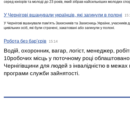
серед юніорів та молоді до 23 років, який зібрав найсильніших молодих спо
У Чернігові вшанували українців, які загинули в полоні
15:
У Чернігові вшанували пам’ять Захисників та Захисниць України, учасників
цивільних осіб, які були страчені, закатовані або загинули у полоні.
Робота без бар’єрів
15:14
Водій, охоронник, вагар, логіст, менеджер, робі
10робочих місць у поточному році облаштован
Чернігівщини для людей з інвалідністю в межах
програми служби зайнятості.