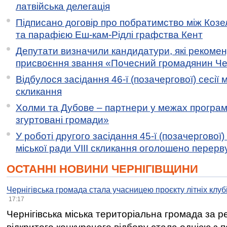
латвійська делегація
Підписано договір про побратимство між Коз
та парафією Еш-кам-Рідлі графства Кент
Депутати визначили кандидатури, які рекоме
присвоєння звання «Почесний громадянин Черн
Відбулося засідання 46-ї (позачергової) сесії м
скликання
Холми та Дубове – партнери у межах програми
згуртовані громади»
У роботі другого засідання 45-ї (позачергової) 
міської ради VIII скликання оголошено перерв
ОСТАННІ НОВИНИ ЧЕРНІГІВЩИНИ
Чернігівська громада стала учасницею проєкту літніх клуб
17:17
Чернігівська міська територіальна громада за 