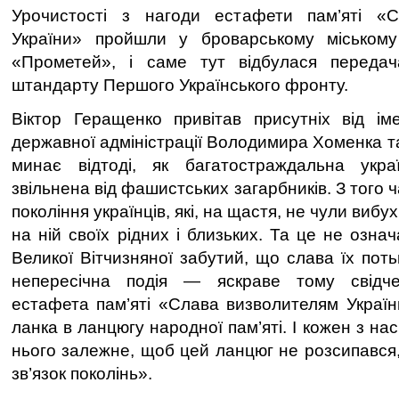
Урочистості з нагоди естафети пам’яті «
України» пройшли у броварському міському
«Прометей», і саме тут відбулася передача
штандарту Першого Українського фронту.
Віктор Геращенко привітав присутніх від ім
державної адміністрації Володимира Хоменка та
минає відтоді, як багатостраждальна укр
звільнена від фашистських загарбників. З того 
покоління українців, які, на щастя, не чули вибух
на ній своїх рідних і близьких. Та це не означ
Великої Вітчизняної забутий, що слава їх пот
непересічна подія — яскраве тому свідче
естафета пам’яті «Слава визволителям Украї
ланка в ланцюгу народної пам’яті. І кожен з на
нього залежне, щоб цей ланцюг не розсипався
зв’язок поколінь».