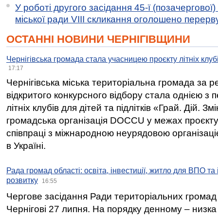
У роботі другого засідання 45-ї (позачергової) 
міської ради VIII скликання оголошено перерв
ОСТАННІ НОВИНИ ЧЕРНІГІВЩИНИ
Чернігівська громада стала учасницею проєкту літніх клуб
17:17
Чернігівська міська територіальна громада за 
відкритого конкурсного відбору стала однією з
літніх клубів для дітей та підлітків «Грай. Дій. З
громадська організація DOCCU у межах проєкту 
співпраці з міжнародною неурядовою організаціє
в Україні.
Рада громад області: освіта, інвестиції, житло для ВПО та
розвитку
16:55
Чергове засідання Ради територіальних громад 
Чернігові 27 липня. На порядку денному – низка