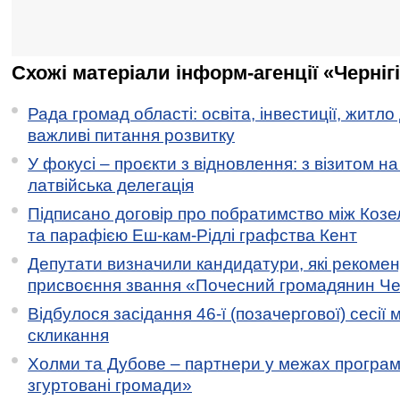
Схожі матеріали інформ-агенції «Черніг
Рада громад області: освіта, інвестиції, житло
важливі питання розвитку
У фокусі – проєкти з відновлення: з візитом на
латвійська делегація
Підписано договір про побратимство між Коз
та парафією Еш-кам-Рідлі графства Кент
Депутати визначили кандидатури, які рекоме
присвоєння звання «Почесний громадянин Черн
Відбулося засідання 46-ї (позачергової) сесії м
скликання
Холми та Дубове – партнери у межах програми
згуртовані громади»