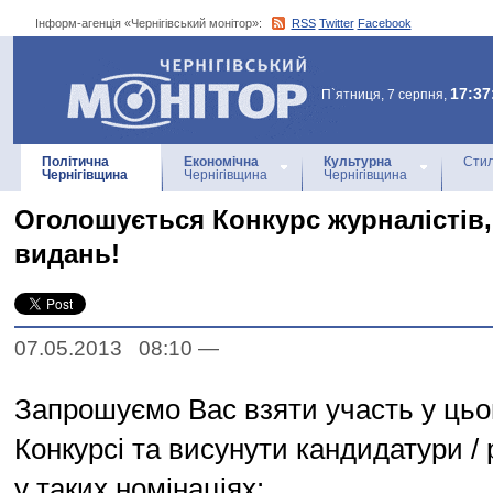
Інформ-агенція «Чернігівський монітор»:
RSS
Twitter
Facebook
Інформ-агенція
«Чернігівський монітор»
17:37
П`ятниця, 7 серпня,
Політична
Економічна
Культурна
Стил
Чернігівщина
Чернігівщина
Чернігівщина
Оголошується Конкурс журналістів, ї
видань!
07.05.2013 08:10
—
Запрошуємо Вас взяти участь у цьо
Конкурсі та висунути кандидатури /
у таких номінаціях: