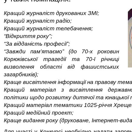
Кращий журналіст друкованих ЗМІ;
Кращий журналіст радіо;
Кращий журналіст телебачення;
“Відкриття року”;
“За відданість професії”;
“Завжди пам’ятаємо” (до 70-х роковин
Корюківської трагедії та 70-ї річниці
визволення області від фашистських
загарбників);
Краще висвітлення інформації на правову тем
Кращий матеріал з висвітлення державно
політики щодо розвитку дитячої та юнацької 
Кращий матеріал тематики 1025-річчя Хрещен
Кращий медійний проект;
Краще видання року (друковане, Інтернет-вида
Для участі у Конкурсі необхідно надати запов