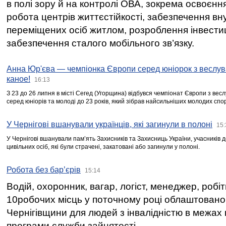
в полі зору й на контролі ОВА, зокрема освоєння
робота центрів життєстійкості, забезпечення вн
переміщених осіб житлом, розроблення інвестиц
забезпечення сталого мобільного зв’язку.
Анна Юр'єва — чемпіонка Європи серед юніорок з веслув
каное!
16:13
З 23 до 26 липня в місті Сегед (Угорщина) відбувся чемпіонат Європи з вес
серед юніорів та молоді до 23 років, який зібрав найсильніших молодих спо
У Чернігові вшанували українців, які загинули в полоні
15:
У Чернігові вшанували пам’ять Захисників та Захисниць України, учасників
цивільних осіб, які були страчені, закатовані або загинули у полоні.
Робота без бар’єрів
15:14
Водій, охоронник, вагар, логіст, менеджер, робі
10робочих місць у поточному році облаштован
Чернігівщини для людей з інвалідністю в межах
програми служби зайнятості.