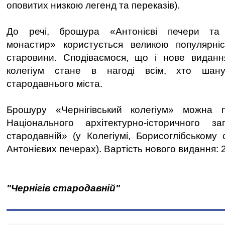
оповитих низкою легенд та переказів).
До речі, брошура «Антонієві печери та Т
монастир» користується великою популярніс
старовини. Сподіваємося, що і нове видання
колегіум стане в нагоді всім, хто шан
стародавнього міста.
Брошуру «Чернігівський колегіум» можна 
Національного архітектурно-історичного зап
стародавній» (у Колегіумі, Борисоглібському 
Антонієвих печерах). Вартість нового видання: 
"Чернігів стародавній"