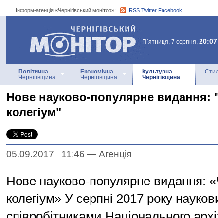
Інформ-агенція «Чернігівський монітор»:
RSS
Twitter
Facebook
Інформ-агенція
«Чернігівський монітор»
20:07
П`ятниця, 7 серпня,
Політична
Економічна
Культурна
Стил
Чернігівщина
Чернігівщина
Чернігівщина
Нове науково-популярне видання: "
колегіум"
05.09.2017 11:46
—
Агенцiя
Нове науково-популярне видання: «
колегіум» У серпні 2017 року науко
співробітниками Національного архі