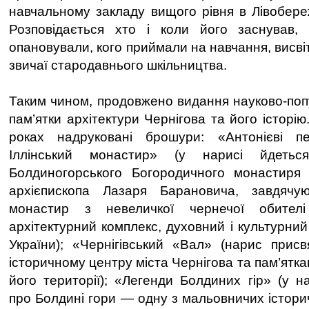
навчальному закладу вищого рівня в Лівобережн
Розповідається хто і коли його заснував,
опановували, кого приймали на навчання, висві
звичаї стародавнього шкільництва.
Таким чином, продовжено видання науково-поп
пам’ятки архітектури Чернігова та його історію
роках надруковані брошури: «Антонієві п
Іллінський монастир» (у нарисі йдетьс
Болдиногорського Богородичного монастиря 
архієпископа Лазаря Барановича, завдячу
монастир з невеличкої чернечої обител
архітектурний комплекс, духовний і культурни
України); «Чернігівський «Вал» (нарис при
історичному центру міста Чернігова та пам’ятка
його території); «Легенди Болдиних гір» (у н
про Болдині гори — одну з мальовничих істори