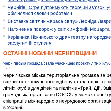
Чернігів і Огре підтримують творчий зв’язок: у
обмінялися своїми роботами
Виставка світлин «Краса світу» Леоніда Лавр
Натхненна подорож у світ симфоній Моцарта
Керівника Ніжинського драмтеатру нагородж
заслуги» ІІІ ступеня
ОСТАННІ НОВИНИ ЧЕРНІГІВЩИНИ
Чернігівська громада стала учасницею проєкту літніх клуб
17:17
Чернігівська міська територіальна громада за 
відкритого конкурсного відбору стала однією з
літніх клубів для дітей та підлітків «Грай. Дій. З
громадська організація DOCCU у межах проєкту 
співпраці з міжнародною неурядовою організаціє
в Україні.