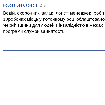
Робота без бар’єрів
15:14
Водій, охоронник, вагар, логіст, менеджер, робі
10робочих місць у поточному році облаштован
Чернігівщини для людей з інвалідністю в межах
програми служби зайнятості.