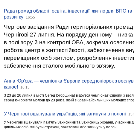
Рада громад області: освіта, інвестиції, житло для ВПО та
розвитку
16:55
Чергове засідання Ради територіальних громад 
Чернігові 27 липня. На порядку денному – низка
в полі зору й на контролі ОВА, зокрема освоєння
робота центрів життєстійкості, забезпечення вн
переміщених осіб житлом, розроблення інвестиц
забезпечення сталого мобільного зв’язку.
Анна Юр'єва — чемпіонка Європи серед юніорок з веслув
каное!
16:13
З 23 до 26 липня в місті Сегед (Угорщина) відбувся чемпіонат Європи з вес
серед юніорів та молоді до 23 років, який зібрав найсильніших молодих спо
У Чернігові вшанували українців, які загинули в полоні
15:
У Чернігові вшанували пам’ять Захисників та Захисниць України, учасників
цивільних осіб, які були страчені, закатовані або загинули у полоні.