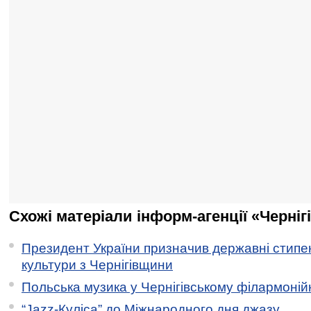
Схожі матеріали інформ-агенції «Черніг
Президент України призначив державні стипен
культури з Чернігівщини
Польська музика у Чернігівському філармоній
“Jazz-Куліса” до Міжнародного дня джазу