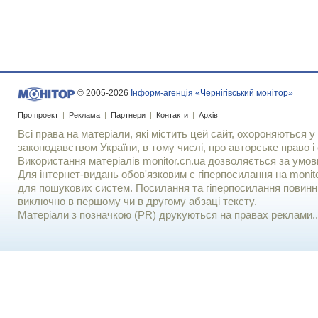
© 2005-2026
Інформ-агенція «Чернігівський монітор»
Про проект
|
Реклама
|
Партнери
|
Контакти
|
Архів
Всі права на матеріали, які містить цей сайт, охороняються у 
законодавством України, в тому числі, про авторське право і 
Використання матерiалiв monitor.cn.ua дозволяється за умов
Для iнтернет-видань обов'язковим є гiперпосилання на monito
для пошукових систем. Посилання та гіперпосилання повинні
виключно в першому чи в другому абзаці тексту.
Матеріали з позначкою (PR) друкуються на правах реклами..