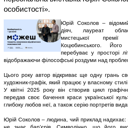
особистості».
Юрій Соколов – відомий
діяч, лауреат облас
мистецької премії
Коцюбинського. Його 
перебуває у просторі лі
відображаючи філософські роздуми над пробле
Цього року автор відкриває ще одну грань сво
художник-графік, який працює у власному стил
У квітні 2025 року він створив цикл графічн
передав своє бачення краси української кул
глибоку любов неї, а також серію портретів вида
Юрій Соколов – людина, чий приклад надихає:
не знає бар’єрів. Символічно, що його ви