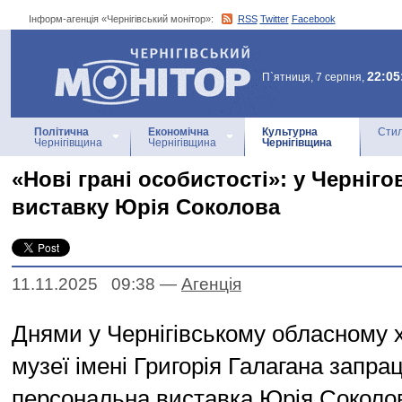
Інформ-агенція «Чернігівський монітор»:
RSS
Twitter
Facebook
Інформ-агенція
«Чернігівський монітор»
22:05
П`ятниця, 7 серпня,
Політична
Економічна
Культурна
Стил
Чернігівщина
Чернігівщина
Чернігівщина
«Нові грані особистості»: у Черніго
виставку Юрія Соколова
11.11.2025 09:38
—
Агенцiя
Днями у Чернігівському обласному
музеї імені Григорія Галагана запр
персональна виставка Юрія Соколов