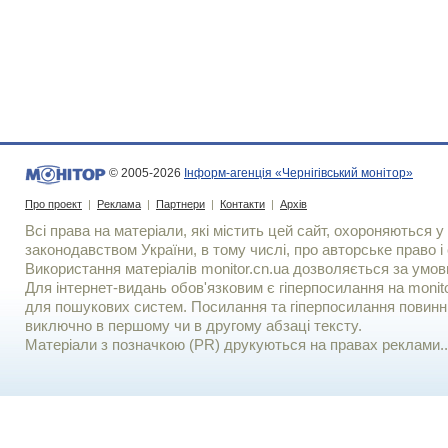
© 2005-2026
Інформ-агенція «Чернігівський монітор»
Про проект
|
Реклама
|
Партнери
|
Контакти
|
Архів
Всі права на матеріали, які містить цей сайт, охороняються у 
законодавством України, в тому числі, про авторське право і 
Використання матерiалiв monitor.cn.ua дозволяється за умов
Для iнтернет-видань обов'язковим є гiперпосилання на monito
для пошукових систем. Посилання та гіперпосилання повинні
виключно в першому чи в другому абзаці тексту.
Матеріали з позначкою (PR) друкуються на правах реклами..