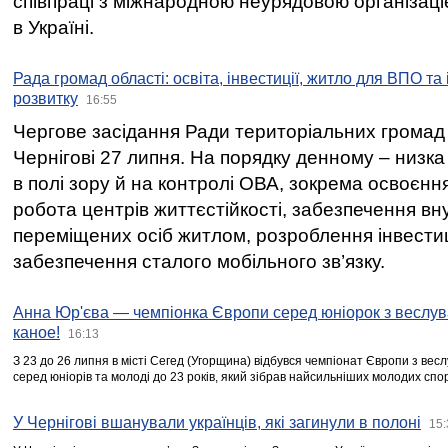
співпраці з міжнародною неурядовою організаціє
в Україні.
Рада громад області: освіта, інвестиції, житло для ВПО та
розвитку
16:55
Чергове засідання Ради територіальних громад 
Чернігові 27 липня. На порядку денному – низка
в полі зору й на контролі ОВА, зокрема освоєння
робота центрів життєстійкості, забезпечення вн
переміщених осіб житлом, розроблення інвестиц
забезпечення сталого мобільного зв’язку.
Анна Юр'єва — чемпіонка Європи серед юніорок з веслув
каное!
16:13
З 23 до 26 липня в місті Сегед (Угорщина) відбувся чемпіонат Європи з вес
серед юніорів та молоді до 23 років, який зібрав найсильніших молодих спо
У Чернігові вшанували українців, які загинули в полоні
15: