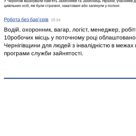
У Чернігові вшанували пам’ять Захисників та Захисниць України, учасників
цивільних осіб, які були страчені, закатовані або загинули у полоні.
Робота без бар’єрів
15:14
Водій, охоронник, вагар, логіст, менеджер, робі
10робочих місць у поточному році облаштован
Чернігівщини для людей з інвалідністю в межах
програми служби зайнятості.