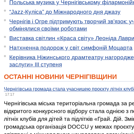
Польська музика у Чернігівському філармоній
“Jazz-Куліса” до Міжнародного дня джазу
Чернігів і Огре підтримують творчий зв’язок: у
обмінялися своїми роботами
Виставка світлин «Краса світу» Леоніда Лавр
Натхненна подорож у світ симфоній Моцарта
Керівника Ніжинського драмтеатру нагородж
заслуги» ІІІ ступеня
ОСТАННІ НОВИНИ ЧЕРНІГІВЩИНИ
Чернігівська громада стала учасницею проєкту літніх клуб
17:17
Чернігівська міська територіальна громада за 
відкритого конкурсного відбору стала однією з
літніх клубів для дітей та підлітків «Грай. Дій. З
громадська організація DOCCU у межах проєкту 