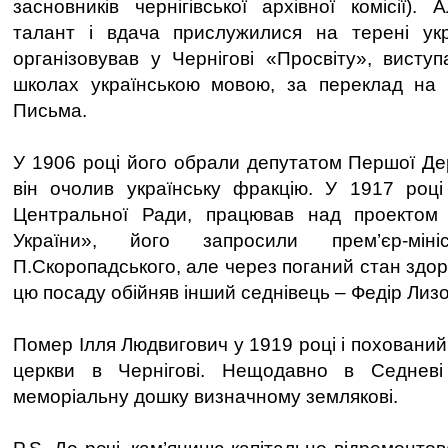
засновників чернігівської архівної комісії).
талант і вдача прислужилися на терені укра
організовував у Чернігові «Просвіту», висту
школах українською мовою, за переклад на 
Письма.
У 1906 році його обрали депутатом Першої Дер
він очолив українську фракцію. У 1917 році
Центральної Ради, працював над проектом 
України», його запросили прем’єр-мі
П.Скоропадського, але через поганий стан здоро
цю посаду обійняв інший седнівець – Федір Лизо
Помер Ілля Людвигович у 1919 році і похований
церкви в Чернігові. Нещодавно в Седневі
меморіальну дошку визначному землякові.