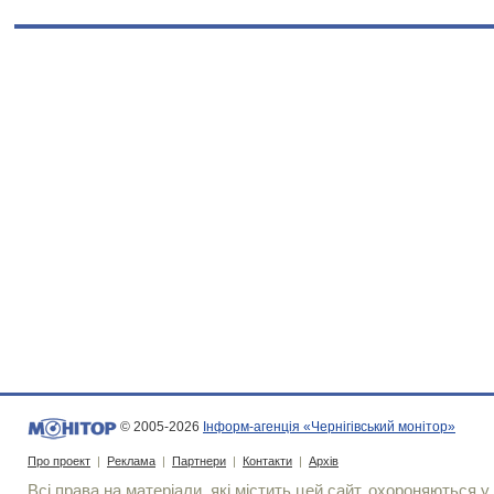
© 2005-2026
Інформ-агенція «Чернігівський монітор»
Про проект
|
Реклама
|
Партнери
|
Контакти
|
Архів
Всі права на матеріали, які містить цей сайт, охороняються у 