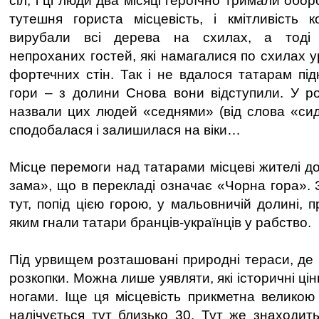
сіл, і ці люди два місяці героїчно тримали обо
тутешня гориста місцевість, і кмітливість ко
вирубали всі дерева на схилах, а тоді
непроханих гостей, які намагалися по схилах 
фортечних стін. Так і не вдалося татарам під
гори – з долини Снова вони відступили. У ро
назвали цих людей «седнями» (від слова «сиді
сподобалася і залишилася на віки…
Місце перемоги над татарами місцеві жителі д
зама», що в перекладі означає «Чорна гора». 
тут, попід цією горою, у мальовничій долині, п
яким гнали татари бранців-українців у рабство.
Під урвищем розташовані природні тераси, де 
розкопки. Можна лише уявляти, які історичні цін
ногами. Іще ця місцевість прикметна великою 
налічується тут близько 30. Тут же знаходить