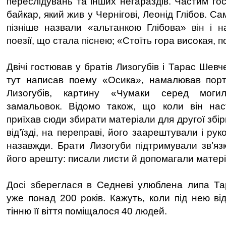
переслідувань та інших негараздів. Частим го
байкар, який жив у Чернігові, Леонід Глібов. Сам
пізніше назвали «альтанкою Глібова» він і н
поезії, що стала піснею; «Стоїть гора високая, 
Двічі гостював у братів Лизогубів і Тарас Шевч
тут написав поему «Осика», намалював портр
Лизогубів, картину «Чумаки серед моги
замальовок. Відомо також, що коли він наст
приїхав сюди збирати матеріали для другої збір
від’їзді, на переправі, його заарештували і ру
назавжди. Брати Лизогуби підтримували зв’язк
його арешту: писали листи й допомагали матер
Досі збереглася в Седневі улюблена липа Та
уже понад 200 років. Кажуть, коли під нею ві
тінню її віття поміщалося 40 людей.