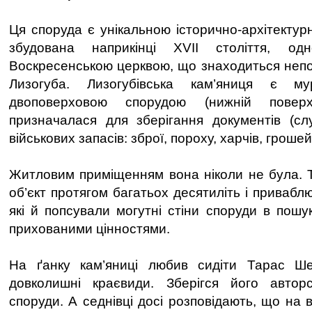
Ця споруда є унікальною історично-архітектур
збудована наприкінці XVII століття, од
Воскресенською церквою, що знаходиться непо
Лизогуба. Лизогубівська кам’яниця є м
двоповерховою спорудою (нижній поверх
призначалася для зберігання документів (сл
військових запасів: зброї, пороху, харчів, грошей
Житловим приміщенням вона ніколи не була. 
об’єкт протягом багатьох десятиліть і приваблю
які й попсували могутні стіни споруди в пошу
прихованими цінностями.
На ґанку кам’яниці любив сидіти Тарас Ш
довколишні краєвиди. Зберігся його автор
споруди. А седнівці досі розповідають, що на 