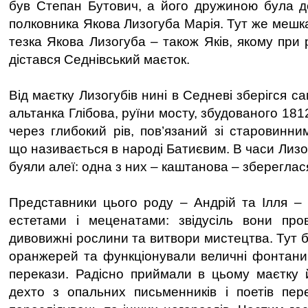
був Степан Бутович, а його дружиною була до
полковника Якова Лизогуба Марія. Тут же мешка
тезка Якова Лизогуба – також Яків, якому при 
дістався Седнівський маєток.
Від маєтку Лизогубів нині в Седневі зберігся с
альтанка Глібова, руїни мосту, збудованого 181
через глибокий рів, пов’язаний зі старовинн
що називається в народі Батиєвим. В часи Лизо
буяли алеї: одна з них – каштанова – збереглася
Представники цього роду – Андрій та Ілля –
естетами і меценатами: звідусіль вони пр
дивовижні рослини та витвори мистецтва. Тут б
оранжерей та функціонували величні фонтани, 
перекази. Радісно приймали в цьому маєтку 
дехто з опальних письменників і поетів пер