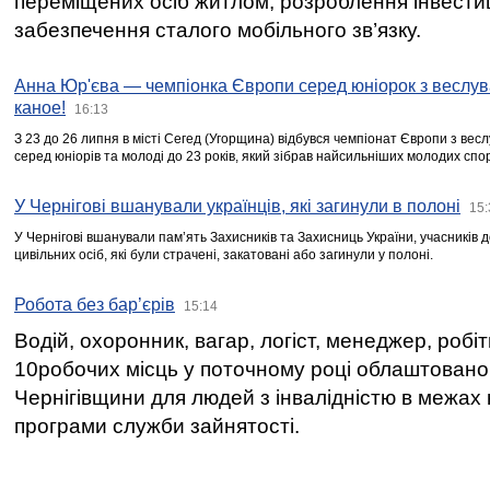
переміщених осіб житлом, розроблення інвестиц
забезпечення сталого мобільного зв’язку.
Анна Юр'єва — чемпіонка Європи серед юніорок з веслув
каное!
16:13
З 23 до 26 липня в місті Сегед (Угорщина) відбувся чемпіонат Європи з вес
серед юніорів та молоді до 23 років, який зібрав найсильніших молодих спо
У Чернігові вшанували українців, які загинули в полоні
15:
У Чернігові вшанували пам’ять Захисників та Захисниць України, учасників
цивільних осіб, які були страчені, закатовані або загинули у полоні.
Робота без бар’єрів
15:14
Водій, охоронник, вагар, логіст, менеджер, робі
10робочих місць у поточному році облаштован
Чернігівщини для людей з інвалідністю в межах
програми служби зайнятості.