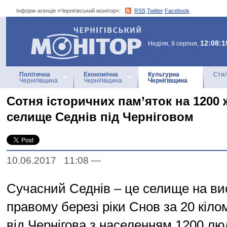
Інформ-агенція «Чернігівський монітор»:
RSS
Twitter
Facebook
Інформ-агенція
«Чернігівський монітор»
12:08:1
Неділя, 9 серпня,
Політична
Економічна
Культурна
Стил
Чернігівщина
Чернігівщина
Чернігівщина
Сотня історичних пам’яток на 1200 
селище Седнів під Черніговом
10.06.2017 11:08
—
Сучасний Седнів – це селище на ви
правому березі ріки Снов за 20 кілом
від Чернігова з населенням 1200 лю