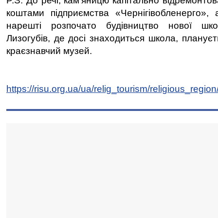
P.S. До речі, кам’яницю капітально відремонтов
коштами підприємства «Чернігівобленерго», 
нарешті розпочато будівництво нової шк
Лизогубів, де досі знаходиться школа, планує
краєзнавчий музей.
https://risu.org.ua/ua/relig_tourism/religious_regio