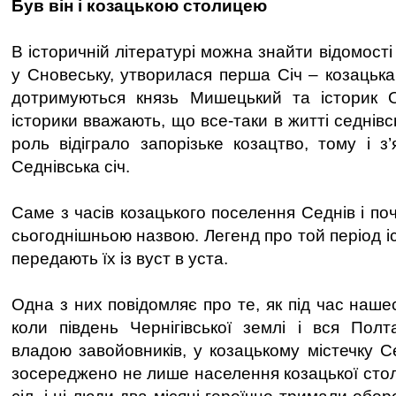
Був він і козацькою столицею
В історичній літературі можна знайти відомості
у Сновеську, утворилася перша Січ – козацька
дотримуються князь Мишецький та історик О
історики вважають, що все-таки в житті седнівс
роль відіграло запорізьке козацтво, тому і з
Седнівська січ.
Саме з часів козацького поселення Седнів і по
сьогоднішньою назвою. Легенд про той період іс
передають їх із вуст в уста.
Одна з них повідомляє про те, як під час наше
коли південь Чернігівської землі і вся Полт
владою завойовників, у козацькому містечку Се
зосереджено не лише населення козацької стол