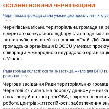
ОСТАННІ НОВИНИ ЧЕРНІГІВЩИНИ
Чернігівська громада стала учасницею проєкту літніх клуб
17:17
Чернігівська міська територіальна громада за 
відкритого конкурсного відбору стала однією з
літніх клубів для дітей та підлітків «Грай. Дій. З
громадська організація DOCCU у межах проєкту 
співпраці з міжнародною неурядовою організаціє
в Україні.
Рада громад області: освіта, інвестиції, житло для ВПО та
розвитку
16:55
Чергове засідання Ради територіальних громад 
Чернігові 27 липня. На порядку денному – низка
в полі зору й на контролі ОВА, зокрема освоєння
робота центрів життєстійкості, забезпечення вн