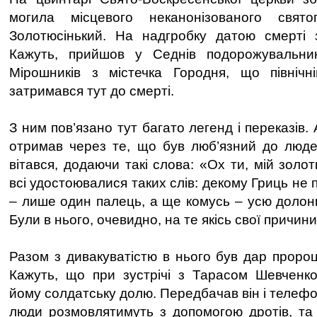
могила місцевого неканонізованого свят
Золотюсінький. На надгробку датою смерті з
Кажуть, прийшов у Седнів подорожувальни
Мірошників з містечка Городня, що північ
затримався тут до смерті.
З ним пов’язано тут багато легенд і переказів. 
отримав через те, що був люб’язний до людей
вітався, додаючи такі слова: «Ох ти, мій золо
всі удостоювалися таких слів: декому Гриць не 
– лише один палець, а ще комусь – усю долоню
Були в нього, очевидно, на те якісь свої причини
Разом з дивакуватістю в нього був дар пророц
Кажуть, що при зустрічі з Тарасом Шевченко
йому солдатську долю. Передбачав він і телефо
люди розмовлятимуть з допомогою дротів, та