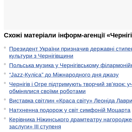
Схожі матеріали інформ-агенції «Черніг
Президент України призначив державні стипен
культури з Чернігівщини
Польська музика у Чернігівському філармоній
“Jazz-Куліса” до Міжнародного дня джазу
Чернігів і Огре підтримують творчий зв’язок: у
обмінялися своїми роботами
Виставка світлин «Краса світу» Леоніда Лавр
Натхненна подорож у світ симфоній Моцарта
Керівника Ніжинського драмтеатру нагородж
заслуги» ІІІ ступеня