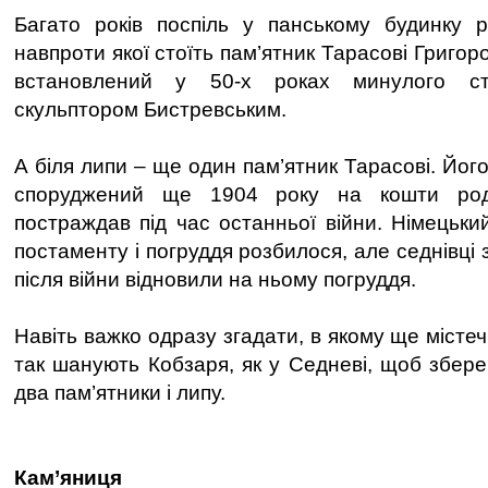
Багато років поспіль у панському будинку р
навпроти якої стоїть пам’ятник Тарасові Григор
встановлений у 50-х роках минулого сто
скульптором Бистревським.
А біля липи – ще один пам’ятник Тарасові. Його
споруджений ще 1904 року на кошти роди
постраждав під час останньої війни. Німецьки
постаменту і погруддя розбилося, але седнівці 
після війни відновили на ньому погруддя.
Навіть важко одразу згадати, в якому ще містеч
так шанують Кобзаря, як у Седневі, щоб збере
два пам’ятники і липу.
Кам’яниця