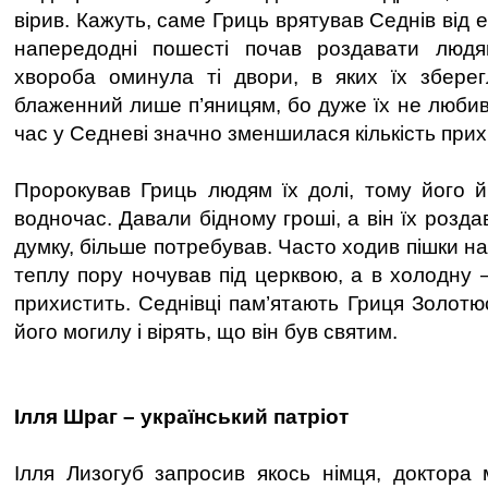
вірив. Кажуть, саме Гриць врятував Седнів від е
напередодні пошесті почав роздавати людям
хвороба оминула ті двори, в яких їх зберег
блаженний лише п’яницям, бо дуже їх не любив
час у Седневі значно зменшилася кількість при
Пророкував Гриць людям їх долі, тому його 
водночас. Давали бідному гроші, а він їх розда
думку, більше потребував. Часто ходив пішки на
теплу пору ночував під церквою, а в холодну 
прихистить. Седнівці пам’ятають Гриця Золотю
його могилу і вірять, що він був святим.
Ілля Шраг – український патріот
Ілля Лизогуб запросив якось німця, доктора