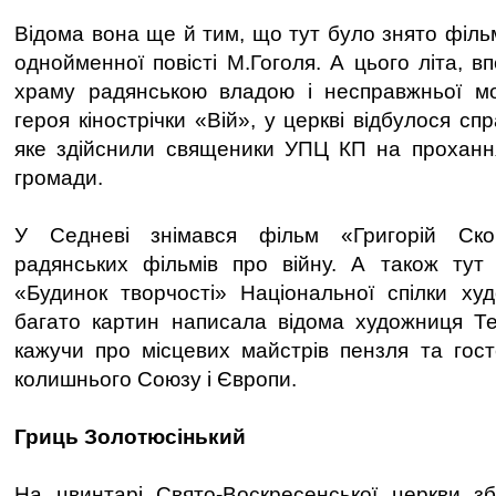
Відома вона ще й тим, що тут було знято філь
однойменної повісті М.Гоголя. А цього літа, в
храму радянською владою і несправжньої м
героя кінострічки «Вій», у церкві відбулося сп
яке здійснили священики УПЦ КП на прохання
громади.
У Седневі знімався фільм «Григорій Ско
радянських фільмів про війну. А також тут 
«Будинок творчості» Національної спілки худ
багато картин написала відома художниця Те
кажучи про місцевих майстрів пензля та госте
колишнього Союзу і Європи.
Гриць Золотюсінький
На цвинтарі Свято-Воскресенської церкви зб