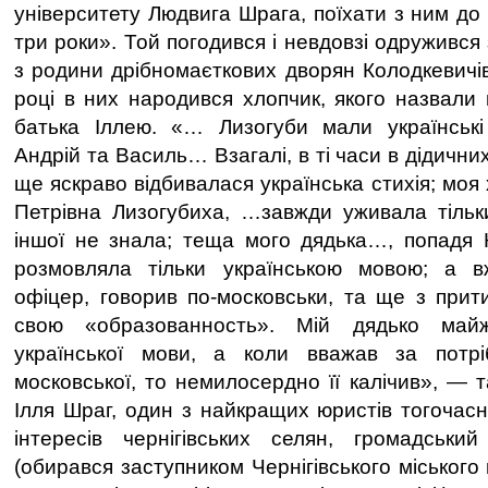
університету Людвига Шрага, поїхати з ним до
три роки». Той погодився і невдовзі одружився
з родини дрібномаєткових дворян Колодкевичів
році в них народився хлопчик, якого назвали
батька Іллею. «… Лизогуби мали українські 
Андрій та Василь… Взагалі, в ті часи в дідични
ще яскраво відбивалася українська стихія; моя
Петрівна Лизогубиха, …завжди уживала тільки
іншої не знала; теща мого дядька…, попадя 
розмовляла тільки українською мовою; а в
офіцер, говорив по-московськи, та ще з прит
свою «образованность». Мій дядько май
української мови, а коли вважав за потр
московської, то немилосердно її калічив», — 
Ілля Шраг, один з найкращих юристів тогочасн
інтересів чернігівських селян, громадський
(обирався заступником Чернігівського міського 