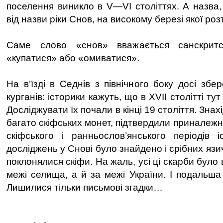
поселення виникло в V—VI століттях. А назва,
від назви ріки Снов, на високому березі якої р
Саме слово «снов» вважається санскрит
«купатися» або «омиватися».
На в’їзді в Седнів з північного боку досі збер
курганів: історики кажуть, що в XVII столітті тут
Досліджувати їх почали в кінці 19 століття. Знах
багато скіфських монет, підтвердили приналежн
скіфського і ранньослов’янського періодів і
досліджень у Снові було знайдено і срібних язи
поклонялися скіфи. На жаль, усі ці скарби було
межі селища, а й за межі України. І подальша
Лишилися тільки письмові згадки…