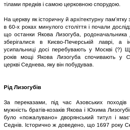
тілами предків і самою церковною спорудою.
На церкву як історичну й архітектурну пам’ятку
в 60-х роках минулого століття і почали дослід
що останки Якова Лизогуба, родоначальника д
зберігалися в Києво-Печерській лаврі, а і
усипальниці досі перебувають у Москві (?) Щ
років мощі Якова Лизогуба спочивають у Св
церкві Седнева, яку він побудував.
Рід Лизогубів
За переказами, під час Азовських походів р
мужність братів-козаків Якова і Юхима Лизогубі
було «пожалувано» дворянський титул і маєт
Седнів. Історично ж доведено, що 1697 року С