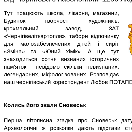
Тут працюють школа, лікарня, магазини,
Будинок творчості художників,
крохмальний завод, ЗАТ
«Чернігівеліткартопля», табори відпочинку
для малозабезпечених дітей і сиріт
«Зміна» та «Юний хімік». А ще тут
знаходиться сотня визнаних історичних
пам’яток і невідомо скільки невизнаних,
легендарних, міфологізованих. Розповідає
наш чернігівський кореспондент Любов ПОТАП
Колись його звали Сновеськ
Перша літописна згадка про Сновеськ дат
Археологічні ж розкопки дають підстави с