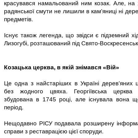
красувався намальований ним козак. Але, на 
радянської смути не лишили в кам’яниці ні дере
предметів.
Існує також легенда, що звідси є підземний х
Лизогубі, розташований під Свято-Воскресенсь
Козацька церква, в якій знімався «Вій»
Це одна з найстаріших в Україні дерев’яних 
без жодного цвяха. Георгіївська церква 
збудована в 1745 році, але існувала вона щ
період.
Нещодавно РІСУ подавала розширену інформац
справи з реставрацією цієї споруди.