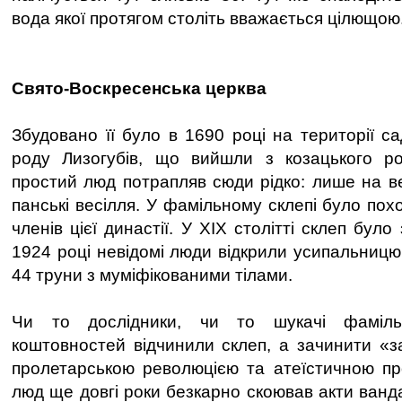
вода якої протягом століть вважається цілющою
Свято-Воскресенська церква
Збудовано її було в 1690 році на території с
роду Лизогубів, що вийшли з козацького ро
простий люд потрапляв сюди рідко: лише на ве
панські весілля. У фамільному склепі було пох
членів цієї династії. У ХІХ столітті склеп бул
1924 році невідомі люди відкрили усипальницю
44 труни з муміфікованими тілами.
Чи то дослідники, чи то шукачі фамільн
коштовностей відчинили склеп, а зачинити «
пролетарською революцією та атеїстичною пр
люд ще довгі роки безкарно скоював акти ванд