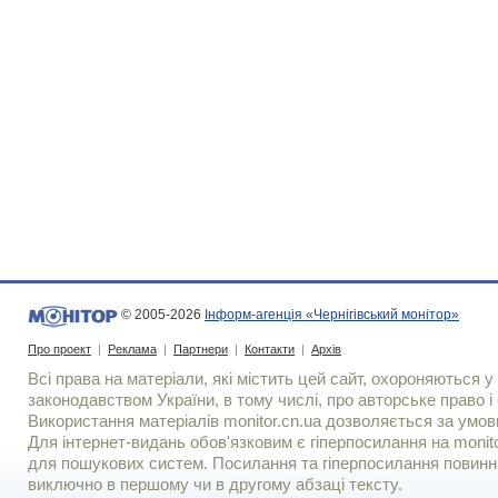
© 2005-2026
Інформ-агенція «Чернігівський монітор»
Про проект
|
Реклама
|
Партнери
|
Контакти
|
Архів
Всі права на матеріали, які містить цей сайт, охороняються у 
законодавством України, в тому числі, про авторське право і 
Використання матерiалiв monitor.cn.ua дозволяється за умов
Для iнтернет-видань обов'язковим є гiперпосилання на monito
для пошукових систем. Посилання та гіперпосилання повинні
виключно в першому чи в другому абзаці тексту.