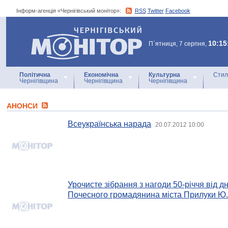
Інформ-агенція «Чернігівський монітор»:
RSS
Twitter
Facebook
Інформ-агенція
«Чернігівський монітор»
10:15
П`ятниця, 7 серпня,
Політична
Економічна
Культурна
Стил
Чернігівщина
Чернігівщина
Чернігівщина
АНОНСИ
Всеукраїнська нарада
20.07.2012 10:00
Урочисте зібрання з нагоди 50-річчя від 
Почесного громадянина міста Прилуки Ю.