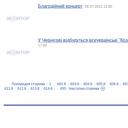
Благодійний концерт
06.07.2012 21:00
У Чернігові відбудуться всеукраїнські "Коз
17:00
Попередня сторінка
|
1
...
602.8
|
603.8
|
604.8
|
605.8
|
606.8
|
60
611.8
|
612.8
|
613.8
|
614.8
| ...
655
Наступна сторінка