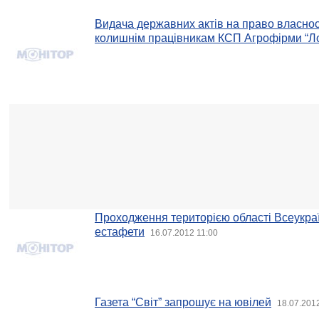
Видача державних актів на право власност
колишнім працівникам КСП Агрофірми “Ло
Проходження територією області Всеукраї
естафети
16.07.2012 11:00
Газета “Світ” запрошує на ювілей
18.07.201