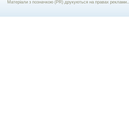
Матеріали з позначкою (PR) друкуються на правах реклами..