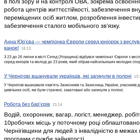
в полі зору й на контролі ОВА, зокрема освоєння
робота центрів життєстійкості, забезпечення вн
переміщених осіб житлом, розроблення інвестиц
забезпечення сталого мобільного зв’язку.
Анна Юр'єва — чемпіонка Європи серед юніорок з веслув
каное!
16:13
З 23 до 26 липня в місті Сегед (Угорщина) відбувся чемпіонат Європи з вес
серед юніорів та молоді до 23 років, який зібрав найсильніших молодих спо
У Чернігові вшанували українців, які загинули в полоні
15:
У Чернігові вшанували пам’ять Захисників та Захисниць України, учасників
цивільних осіб, які були страчені, закатовані або загинули у полоні.
Робота без бар’єрів
15:14
Водій, охоронник, вагар, логіст, менеджер, робі
10робочих місць у поточному році облаштован
Чернігівщини для людей з інвалідністю в межах
програми служби зайнятості.