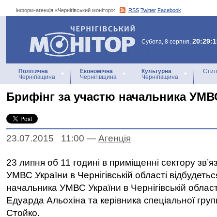
Інформ-агенція «Чернігівський монітор»:
RSS
Twitter
Facebook
Інформ-агенція
«Чернігівський монітор»
20:29:1
Субота, 8 серпня,
Політична
Економічна
Культурна
Стил
Чернігівщина
Чернігівщина
Чернігівщина
Брифінг за участю начальника УМВ
23.07.2015 11:00
—
Агенцiя
23 липня об 11 годині в приміщенні сектору зв’яз
УМВС України в Чернігівській області відбудеть
начальника УМВС України в Чернігівській області
Едуарда Альохіна та керівника спеціальної гру
Стойко.