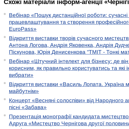
Схожі матеріали інформ-агенції «Черніг
Вебінар «Пошук дистанційної роботи: сучасні
працевлаштування та створення професійног
EuroPass»
Відкриття виставки творів сучасного мистецтв
Антона Логова, Андрія Яковенка, Андрія Дудч
Піскунова, Юрія Денисенкова “ТМІТ - Тонкі мате
Вебінар «Штучний інтелект для бізнесу: де ві
корисним, як правильно користуватись та які 
вибрати»
Відкриття виставки «Василь Лопата. Україна м
майбутнім»
Концерт «Весняні солоспіви» від Народного 
пісні «Забава»
Презентація монографії кандидата мистецтво
Адруга «Мистецтво Чернігова другої половини 