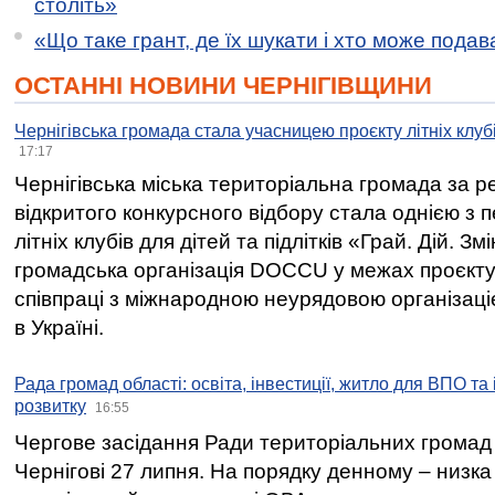
століть»
«Що таке грант, де їх шукати і хто може пода
ОСТАННІ НОВИНИ ЧЕРНІГІВЩИНИ
Чернігівська громада стала учасницею проєкту літніх клуб
17:17
Чернігівська міська територіальна громада за 
відкритого конкурсного відбору стала однією з
літніх клубів для дітей та підлітків «Грай. Дій. З
громадська організація DOCCU у межах проєкту 
співпраці з міжнародною неурядовою організаціє
в Україні.
Рада громад області: освіта, інвестиції, житло для ВПО та
розвитку
16:55
Чергове засідання Ради територіальних громад 
Чернігові 27 липня. На порядку денному – низка