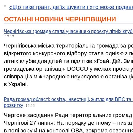
«Що таке грант, де їх шукати і хто може пода
ОСТАННІ НОВИНИ ЧЕРНІГІВЩИНИ
Чернігівська громада стала учасницею проєкту літніх клуб
17:17
Чернігівська міська територіальна громада за 
відкритого конкурсного відбору стала однією з
літніх клубів для дітей та підлітків «Грай. Дій. З
громадська організація DOCCU у межах проєкту 
співпраці з міжнародною неурядовою організаціє
в Україні.
Рада громад області: освіта, інвестиції, житло для ВПО та
розвитку
16:55
Чергове засідання Ради територіальних громад 
Чернігові 27 липня. На порядку денному – низка
в полі зору й на контролі ОВА, зокрема освоєння