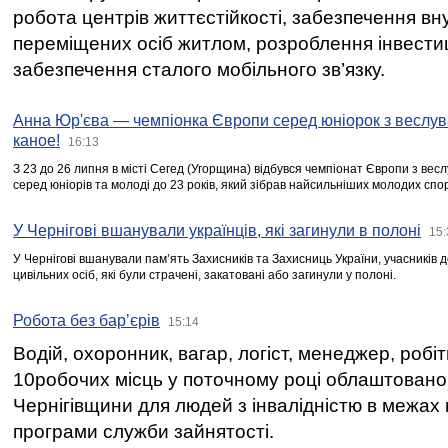
робота центрів життєстійкості, забезпечення вн
переміщених осіб житлом, розроблення інвестиц
забезпечення сталого мобільного зв’язку.
Анна Юр'єва — чемпіонка Європи серед юніорок з веслув
каное!
16:13
З 23 до 26 липня в місті Сегед (Угорщина) відбувся чемпіонат Європи з вес
серед юніорів та молоді до 23 років, який зібрав найсильніших молодих спо
У Чернігові вшанували українців, які загинули в полоні
15:
У Чернігові вшанували пам’ять Захисників та Захисниць України, учасників
цивільних осіб, які були страчені, закатовані або загинули у полоні.
Робота без бар’єрів
15:14
Водій, охоронник, вагар, логіст, менеджер, робі
10робочих місць у поточному році облаштован
Чернігівщини для людей з інвалідністю в межах
програми служби зайнятості.