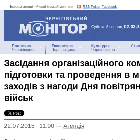
Інформ-агенція «Чернігівський монітор»:
RSS
Twitter
Facebook
Інформ-агенція
«Чернігівський монітор»
02:03:3
Субота, 8 серпня,
Політична
Економічна
Культурна
Стил
Чернігівщина
Чернігівщина
Чернігівщина
Засідання організаційного ком
підготовки та проведення в м.
заходів з нагоди Дня повітря
військ
22.07.2015 11:00
—
Агенцiя