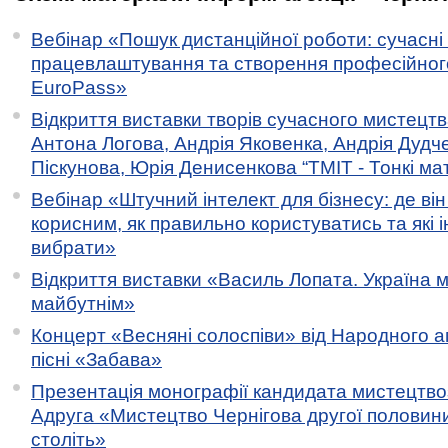
Вебінар «Пошук дистанційної роботи: сучасні
працевлаштування та створення професійног
EuroPass»
Відкриття виставки творів сучасного мистецтв
Антона Логова, Андрія Яковенка, Андрія Дудч
Піскунова, Юрія Денисенкова “ТМІТ - Тонкі мате
Вебінар «Штучний інтелект для бізнесу: де ві
корисним, як правильно користуватись та які 
вибрати»
Відкриття виставки «Василь Лопата. Україна м
майбутнім»
Концерт «Весняні солоспіви» від Народного 
пісні «Забава»
Презентація монографії кандидата мистецтво
Адруга «Мистецтво Чернігова другої половини 
століть»