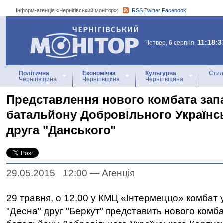
Інформ-агенція «Чернігівський монітор»:
RSS
Twitter
Facebook
Інформ-агенція
«Чернігівський монітор»
11:18:3
Четвер, 6 серпня,
Політична
Економічна
Культурна
Стил
Чернігівщина
Чернігівщина
Чернігівщина
Представлення нового комбата зап
батальйону Добровільного Українс
друга "Данського"
29.05.2015 12:00
—
Агенцiя
29 травня, о 12.00 у КМЦ «Інтермеццо» комбат 
"Десна" друг "Беркут" представить нового комб