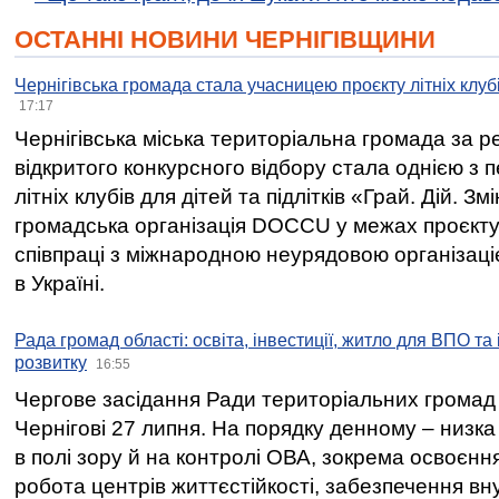
ОСТАННІ НОВИНИ ЧЕРНІГІВЩИНИ
Чернігівська громада стала учасницею проєкту літніх клуб
17:17
Чернігівська міська територіальна громада за 
відкритого конкурсного відбору стала однією з
літніх клубів для дітей та підлітків «Грай. Дій. З
громадська організація DOCCU у межах проєкту 
співпраці з міжнародною неурядовою організаціє
в Україні.
Рада громад області: освіта, інвестиції, житло для ВПО та
розвитку
16:55
Чергове засідання Ради територіальних громад 
Чернігові 27 липня. На порядку денному – низка
в полі зору й на контролі ОВА, зокрема освоєння
робота центрів життєстійкості, забезпечення вн