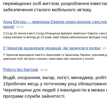
переміщених осіб житлом, розроблення інвестиц
забезпечення сталого мобільного зв’язку.
Анна Юр'єва — чемпіонка Європи серед юніорок з веслув
каное!
16:13
З 23 до 26 липня в місті Сегед (Угорщина) відбувся чемпіонат Європи з вес
серед юніорів та молоді до 23 років, який зібрав найсильніших молодих спо
У Чернігові вшанували українців, які загинули в полоні
15:
У Чернігові вшанували пам’ять Захисників та Захисниць України, учасників
цивільних осіб, які були страчені, закатовані або загинули у полоні.
Робота без бар’єрів
15:14
Водій, охоронник, вагар, логіст, менеджер, робі
10робочих місць у поточному році облаштован
Чернігівщини для людей з інвалідністю в межах
програми служби зайнятості.