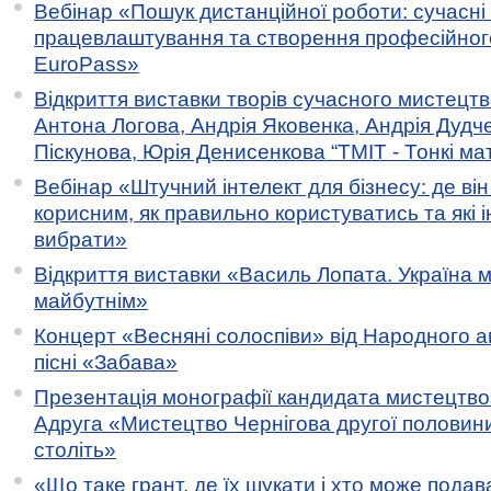
Вебінар «Пошук дистанційної роботи: сучасні
працевлаштування та створення професійног
EuroPass»
Відкриття виставки творів сучасного мистецтв
Антона Логова, Андрія Яковенка, Андрія Дудч
Піскунова, Юрія Денисенкова “ТМІТ - Тонкі мате
Вебінар «Штучний інтелект для бізнесу: де ві
корисним, як правильно користуватись та які 
вибрати»
Відкриття виставки «Василь Лопата. Україна м
майбутнім»
Концерт «Весняні солоспіви» від Народного 
пісні «Забава»
Презентація монографії кандидата мистецтво
Адруга «Мистецтво Чернігова другої половини 
століть»
«Що таке грант, де їх шукати і хто може пода