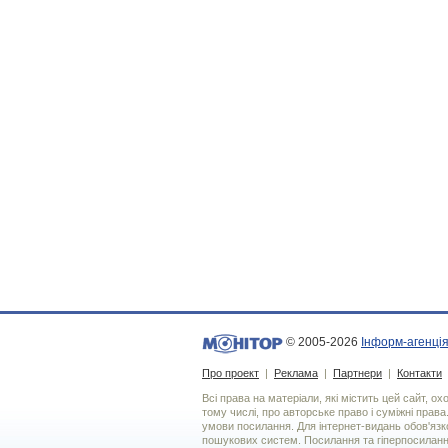
© 2005-2026
Інформ-агенція
Про проект
|
Реклама
|
Партнери
|
Контакти
Всі права на матеріали, які містить цей сайт, о
тому числі, про авторське право і суміжні права
умови посилання. Для iнтернет-видань обов'язко
пошукових систем. Посилання та гіперпосиланн