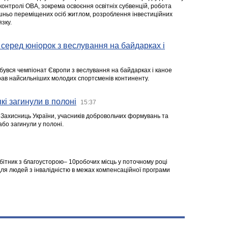
 контролі ОВА, зокрема освоєння освітніх субвенцій, робота
ішньо переміщених осіб житлом, розроблення інвестиційних
зку.
серед юніорок з веслування на байдарках і
ідбувся чемпіонат Європи з веслування на байдарках і каное
ібрав найсильніших молодих спортсменів континенту.
кі загинули в полоні
15:37
а Захисниць України, учасників добровольчих формувань та
 або загинули у полоні.
робітник з благоусторою– 10робочих місць у поточному році
я людей з інвалідністю в межах компенсаційної програми