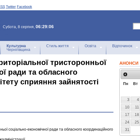
RSS
Twitter
Facebook
06:29:06
Субота, 8 серпня,
Культурна
Стиль життя
Освіта
Відпочинок
Чернігівщина
ериторіальної тристоронньої
АНОНСИ 
ої ради та обласного
ітету сприяння зайнятості
Пн
Вт
3
4
10
11
17
18
24
25
ньої соціально-економічної ради та обласного координаційного
31
адміністрації.