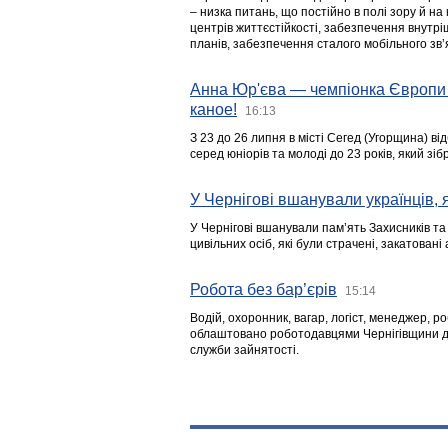
– низка питань, що постійно в полі зору й на
центрів життєстійкості, забезпечення внутр
планів, забезпечення сталого мобільного зв’я
Анна Юр'єва — чемпіонка Європи 
каное!
16:13
З 23 до 26 липня в місті Сегед (Угорщина) в
серед юніорів та молоді до 23 років, який з
У Чернігові вшанували українців, я
У Чернігові вшанували пам’ять Захисників т
цивільних осіб, які були страчені, закатовані
Робота без бар’єрів
15:14
Водій, охоронник, вагар, логіст, менеджер, 
облаштовано роботодавцями Чернігівщини дл
служби зайнятості.