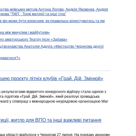
ецтва київських митців Антона Логова, Андрія Яковенка, Андрія
ова “ТМІТ - Тонкі матерії та інші тіла”
е він може бути корисним, як правильно користуватись та які
їна між минулим і майбутнім»
го аматорського Театру пісні «Забава»
цтвознавства Анатолія Адруга «Мистецтво Чернігова другої
подаватися?»
цею проєкту літніх клубів «Грай. Дій. Змінюй»
а результатами відкритого конкурсного відбору стала однією з
та підлітків «Грай. Дій. Змінюй», який реалізує громадська
rward у співпраці з міжнародною неурядовою організацією War
стиції, житло для ВПО та інші важливі питання
ад області відбулося у Чернігові 27 липня. На порядку денному