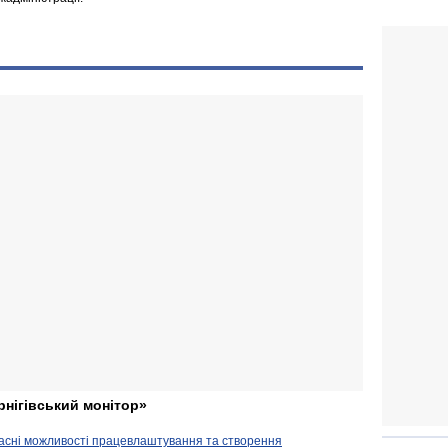
рнігівський монітор»
часні можливості працевлаштування та створення