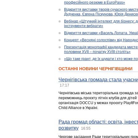
професійного резюме в EuroPass»
Відкриття виставки творів сучасного мист
Дудченка, Євгена Піскунова, Юрія Денисенк
Вебінар «Штучний інтелект для бізнесу: д
інструменти вибрати»
Відкриття виставки «Василь Лопата. Укра
Концерт «Весняні солоспіви» від Народно
Презентація монографії кандидата мисте
половини XVII – початку XVIII століть»
«Що таке грант, де їх шукати і хто може 
ОСТАННІ НОВИНИ ЧЕРНІГІВЩИНИ
Чернігівська громада стала учасни
17:17
Чернігівська міська територіальна громада з
переможниць проєкту літніх клубів для дітей 
організація DOCCU у межах проєкту PlayItFo
Child Alliance в Україні.
Рада громад області: освіта, інве
розвитку
16:55
Чергове засідання Ради територіальних гром