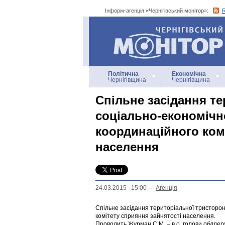
Інформ-агенція «Чернігівський монітор»:
Інформ-агенція
«Чернігівський монітор»
Політична
Економічна
Чернігівщина
Чернігівщина
Спільне засідання т
соціально-економічн
координаційного ком
населення
24.03.2015 15:00
—
Агенцiя
Спільне засідання територіальної тристорон
комітету сприяння зайнятості населення.
Проводить Журман С.М. – в.о. голови облдерж