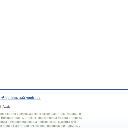
 «Чернігівський монітор»
|
Архів
хороняються у відповідності із законодавством України, в
. Використання матерiалiв monitor.cn.ua дозволяється за
вим є гiперпосилання на monitor.cn.ua, відкрите для
я повинні міститися виключно в першому чи в другому