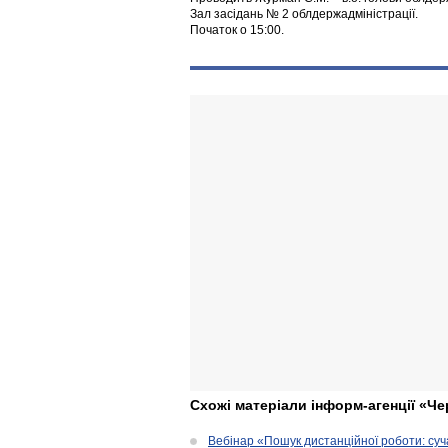
Зал засідань № 2 облдержадміністрації.
Початок о 15:00.
Схожі матеріали інформ-агенції «Че
Вебінар «Пошук дистанційної роботи: су