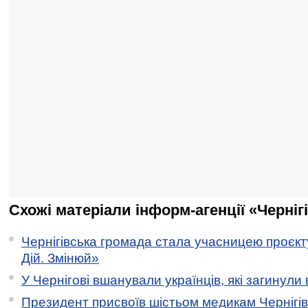
Схожі матеріали інформ-агенції «Черніг
Чернігівська громада стала учасницею проєкту 
Дій. Змінюй»
У Чернігові вшанували українців, які загинули 
Президент присвоїв шістьом медикам Чернігі