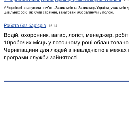
У Чернігові вшанували пам’ять Захисників та Захисниць України, учасників
цивільних осіб, які були страчені, закатовані або загинули у полоні.
Робота без бар’єрів
15:14
Водій, охоронник, вагар, логіст, менеджер, робі
10робочих місць у поточному році облаштован
Чернігівщини для людей з інвалідністю в межах
програми служби зайнятості.