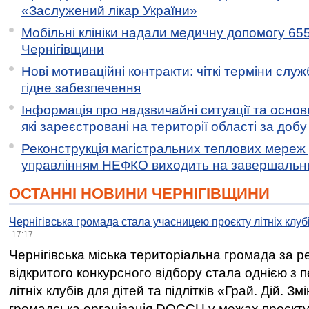
«Заслужений лікар України»
Мобільні клініки надали медичну допомогу 65
Чернігівщини
Нові мотиваційні контракти: чіткі терміни служ
гідне забезпечення
Інформація про надзвичайні ситуації та основн
які зареєстровані на території області за добу
Реконструкція магістральних теплових мереж у
управлінням НЕФКО виходить на завершальн
ОСТАННІ НОВИНИ ЧЕРНІГІВЩИНИ
Чернігівська громада стала учасницею проєкту літніх клуб
17:17
Чернігівська міська територіальна громада за 
відкритого конкурсного відбору стала однією з
літніх клубів для дітей та підлітків «Грай. Дій. З
громадська організація DOCCU у межах проєкту 