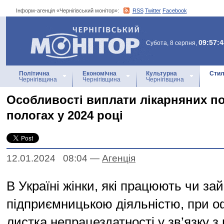
Інформ-агенція «Чернігівський монітор»:
RSS
Twitter
Facebook
Інформ-агенція
«Чернігівський монітор»
09:57:4
Субота, 8 серпня,
Політична
Економічна
Культурна
Стил
Чернігівщина
Чернігівщина
Чернігівщина
Особливості виплати лікарняних по 
пологах у 2024 році
12.01.2024 08:04
—
Агенцiя
В Україні жінки, які працюють чи з
підприємницькою діяльністю, при 
листка непрацездатності у зв’язку з 