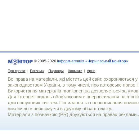
© 2005-2026
Інформ-агенція «Чернігівський монітор»
Про проект
|
Реклама
|
Партнери
|
Контакти
|
Архів
Всі права на матеріали, які містить цей сайт, охороняються у 
законодавством України, в тому числі, про авторське право і 
Використання матерiалiв monitor.cn.ua дозволяється за умов
Для iнтернет-видань обов'язковим є гiперпосилання на monito
для пошукових систем. Посилання та гіперпосилання повинні
виключно в першому чи в другому абзаці тексту.
Матеріали з позначкою (PR) друкуються на правах реклами..