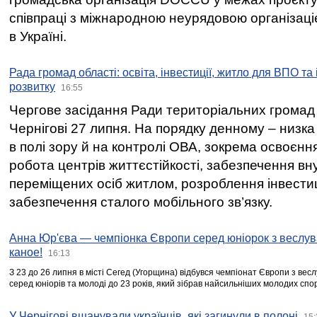
співпраці з міжнародною неурядовою організаціє
в Україні.
Рада громад області: освіта, інвестиції, житло для ВПО та
розвитку
16:55
Чергове засідання Ради територіальних громад 
Чернігові 27 липня. На порядку денному – низка
в полі зору й на контролі ОВА, зокрема освоєння
робота центрів життєстійкості, забезпечення вн
переміщених осіб житлом, розроблення інвестиц
забезпечення сталого мобільного зв’язку.
Анна Юр'єва — чемпіонка Європи серед юніорок з веслув
каное!
16:13
З 23 до 26 липня в місті Сегед (Угорщина) відбувся чемпіонат Європи з вес
серед юніорів та молоді до 23 років, який зібрав найсильніших молодих спо
У Чернігові вшанували українців, які загинули в полоні
15: