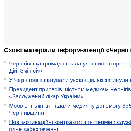
Схожі матеріали інформ-агенції «Черніг
Чернігівська громада стала учасницею проєкту 
Дій. Змінюй»
У Чернігові вшанували українців, які загинули 
Президент присвоїв шістьом медикам Чернігі
«Заслужений лікар України»
Мобільні клініки надали медичну допомогу 65
Чернігівщини
Нові мотиваційні контракти: чіткі терміни служ
гідне забезпечення