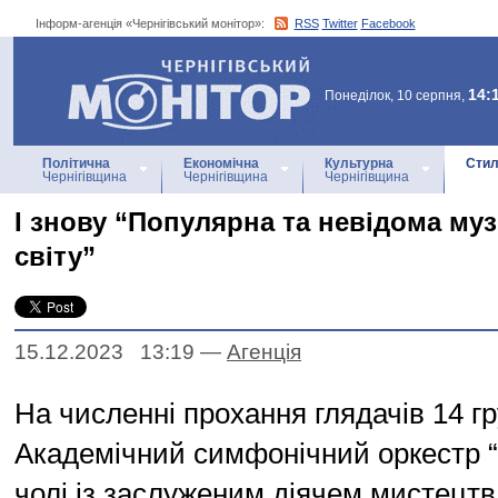
Інформ-агенція «Чернігівський монітор»:
RSS
Twitter
Facebook
Інформ-агенція
«Чернігівський монітор»
14:
Понеділок, 10 серпня,
Політична
Економічна
Культурна
Стил
Чернігівщина
Чернігівщина
Чернігівщина
І знову “Популярна та невідома муз
світу”
15.12.2023 13:19
—
Агенцiя
На численні прохання глядачів 14 г
Академічний симфонічний оркестр “
чолі із заслуженим діячем мистецтв