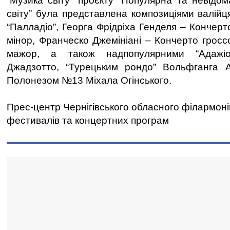
“Музика світу” проєкту “Популярна та невідом
світу” була представлена композиціями валійц
“Палладіо”, Георга Фрідріха Генделя – Кончер
мінор, Франческо Джемініані – Кончерто гросс
мажор, а також надпопулярними “Адажіо
Джадзотто, “Турецьким рондо” Вольфганга
Полонезом №13 Міхала Огінського.
Прес-центр Чернігівського обласного філармон
фестивалів та концертних програм