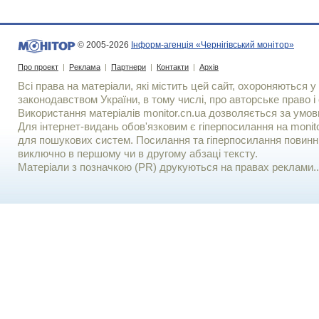
© 2005-2026
Інформ-агенція «Чернігівський монітор»
Про проект
|
Реклама
|
Партнери
|
Контакти
|
Архів
Всі права на матеріали, які містить цей сайт, охороняються у 
законодавством України, в тому числі, про авторське право і 
Використання матерiалiв monitor.cn.ua дозволяється за умов
Для iнтернет-видань обов'язковим є гiперпосилання на monito
для пошукових систем. Посилання та гіперпосилання повинні
виключно в першому чи в другому абзаці тексту.
Матеріали з позначкою (PR) друкуються на правах реклами..