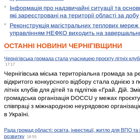
Інформація про надзвичайні ситуації та основн
які зареєстровані на території області за добу
Реконструкція магістральних теплових мереж у
управлінням НЕФКО виходить на завершальн
ОСТАННІ НОВИНИ ЧЕРНІГІВЩИНИ
Чернігівська громада стала учасницею проєкту літніх клуб
17:17
Чернігівська міська територіальна громада за 
відкритого конкурсного відбору стала однією з
літніх клубів для дітей та підлітків «Грай. Дій. З
громадська організація DOCCU у межах проєкту 
співпраці з міжнародною неурядовою організаціє
в Україні.
Рада громад області: освіта, інвестиції, житло для ВПО та
розвитку
16:55