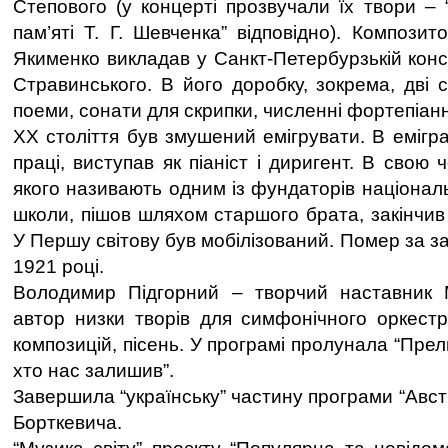
Степового (у концерті прозвучали їх твори – 
пам’яті Т. Г. Шевченка” відповідно). Композито
Якименко викладав у Санкт-Петербурзькій консе
Стравинського. В його доробку, зокрема, дві 
поеми, сонати для скрипки, численні фортепіанн
ХХ століття був змушений емігрувати. В еміграц
праці, виступав як піаніст і диригент. В свою 
якого називають одним із фундаторів націонал
школи, пішов шляхом старшого брата, закінчив
У Першу світову був мобілізований. Помер за з
1921 році.
Володимир Підгорний – творчий наставник 
автор низки творів для симфонічного оркестр
композицій, пісень. У програмі пролунала “Прел
хто нас залишив”.
Завершила “українську” частину програми “Австр
Борткевича.