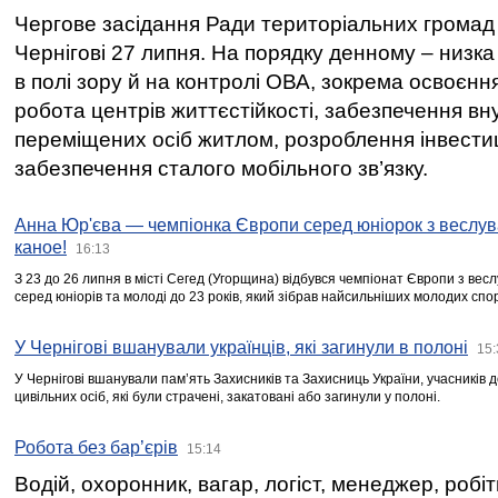
Чергове засідання Ради територіальних громад 
Чернігові 27 липня. На порядку денному – низка
в полі зору й на контролі ОВА, зокрема освоєння
робота центрів життєстійкості, забезпечення вн
переміщених осіб житлом, розроблення інвестиц
забезпечення сталого мобільного зв’язку.
Анна Юр'єва — чемпіонка Європи серед юніорок з веслув
каное!
16:13
З 23 до 26 липня в місті Сегед (Угорщина) відбувся чемпіонат Європи з вес
серед юніорів та молоді до 23 років, який зібрав найсильніших молодих спо
У Чернігові вшанували українців, які загинули в полоні
15:
У Чернігові вшанували пам’ять Захисників та Захисниць України, учасників
цивільних осіб, які були страчені, закатовані або загинули у полоні.
Робота без бар’єрів
15:14
Водій, охоронник, вагар, логіст, менеджер, робі