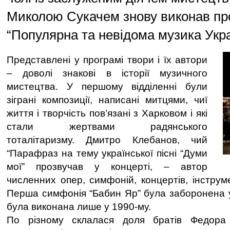
Миколою Сукачем знову виконав пр
“Популярна та невідома музика Украї
Представлені у програмі твори і їх автори
– доволі знакові в історії музичного
мистецтва. У першому відділенні були
зіграні композиції, написані митцями, чиї
життя і творчість пов’язані з Харковом і які
стали жертвами радянського
тоталітаризму. Дмитро Клебанов, чий
“Парафраз на тему української пісні “Думи
мої” прозвучав у концерті, – автор
численних опер, симфоній, концертів, інструм
Перша симфонія “Бабин Яр” була заборонена у
була виконана лише у 1990-му.
По різному склалася доля братів Федора