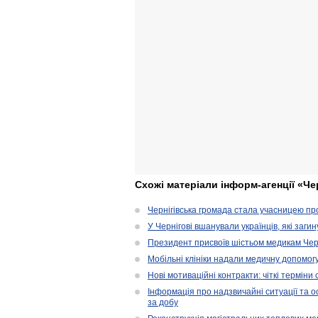
Схожі матеріали інформ-агенції «Че
Чернігівська громада стала учасницею проє
У Чернігові вшанували українців, які загин
Президент присвоїв шістьом медикам Чер
Мобільні клініки надали медичну допомог
Нові мотиваційні контракти: чіткі терміни
Інформація про надзвичайні ситуації та ос
за добу