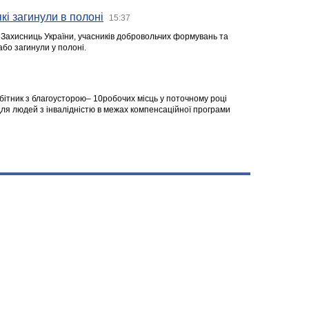
кі загинули в полоні
15:37
а Захисниць України, учасників добровольчих формувань та
 або загинули у полоні.
робітник з благоусторою– 10робочих місць у поточному році
я людей з інвалідністю в межах компенсаційної програми