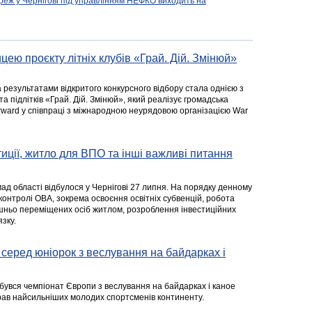
реж у Чернігові під управлінням НЕФКО виходить на
цею проєкту літніх клубів «Грай. Дій. Змінюй»
а результатами відкритого конкурсного відбору стала однією з
та підлітків «Грай. Дій. Змінюй», який реалізує громадська
rward у співпраці з міжнародною неурядовою організацією War
стиції, житло для ВПО та інші важливі питання
ад області відбулося у Чернігові 27 липня. На порядку денному
 контролі ОВА, зокрема освоєння освітніх субвенцій, робота
ішньо переміщених осіб житлом, розроблення інвестиційних
зку.
серед юніорок з веслування на байдарках і
ідбувся чемпіонат Європи з веслування на байдарках і каное
ібрав найсильніших молодих спортсменів континенту.