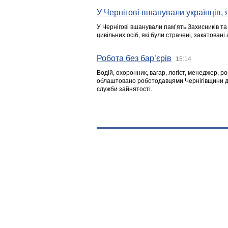
У Чернігові вшанували українців, я
У Чернігові вшанували пам’ять Захисників т
цивільних осіб, які були страчені, закатовані
Робота без бар’єрів
15:14
Водій, охоронник, вагар, логіст, менеджер, 
облаштовано роботодавцями Чернігівщини дл
служби зайнятості.