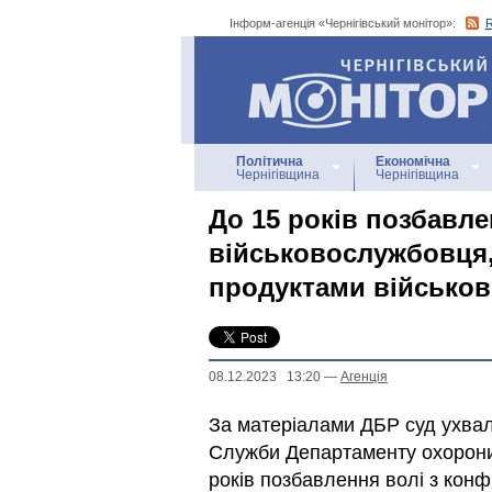
Інформ-агенція «Чернігівський монітор»:
Інформ-агенція
«Чернігівський монітор»
Політична
Економічна
Чернігівщина
Чернігівщина
До 15 років позбавле
військовослужбовця,
продуктами військо
08.12.2023 13:20
—
Агенцiя
За матеріалами ДБР суд ухвал
Служби Департаменту охорони 
років позбавлення волі з кон