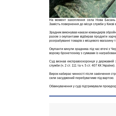
На момент захоплення села Нова Басань н
Замість повернення до місця служби у Києві 
Зрадник виконував накази командирів збройни
разом з окупантами відбирав продукти харчу
розграбуванні товарів з місцевого магазину 
Окупанти кинули зрадника під час втечі з Чер
ворожу бронетехніку з сумками із награбова
Суд визнав експравоохоронця у державній з
служби (ч. 2 ст. 111 та ч. 5 ст. 407 КК України).
Вирок набирає чинності після закінчення ст
сили засуджений перебуватиме під вартою.
Обвинувачення у суді підтримували прокуро