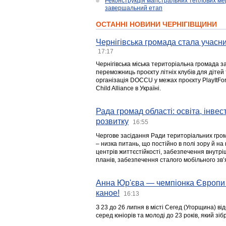
Реконструкція магістральних теплових ме
завершальний етап
ОСТАННІ НОВИНИ ЧЕРНІГІВЩИНИ
Чернігівська громада стала учасни
17:17
Чернігівська міська територіальна громада з
переможниць проєкту літніх клубів для дітей 
організація DOCCU у межах проєкту PlayItFo
Child Alliance в Україні.
Рада громад області: освіта, інве
розвитку
16:55
Чергове засідання Ради територіальних гром
– низка питань, що постійно в полі зору й на
центрів життєстійкості, забезпечення внутр
планів, забезпечення сталого мобільного зв’я
Анна Юр'єва — чемпіонка Європи 
каное!
16:13
З 23 до 26 липня в місті Сегед (Угорщина) в
серед юніорів та молоді до 23 років, який з