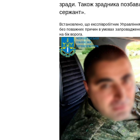
зради. Також зрадника позбав
сержант».
Встановлено, що ексспівробітник Управління
без поважних причин в умовах запроваджено
на бік ворога.