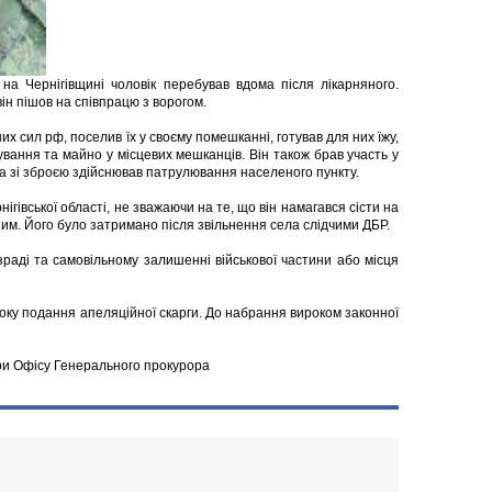
а Чернігівщині чоловік перебував вдома після лікарняного.
він пішов на співпрацю з ворогом.
х сил рф, поселив їх у своєму помешканні, готував для них їжу,
вання та майно у місцевих мешканців. Він також брав участь у
та зі зброєю здійснював патрулювання населеного пункту.
нігівської області, не зважаючи на те, що він намагався сісти на
ним. Його було затримано після звільнення села слідчими ДБР.
раді та самовільному залишенні військової частини або місця
року подання апеляційної скарги. До набрання вироком законної
ри Офісу Генерального прокурора