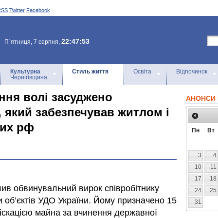
RSS
Twitter
Facebook
22:47:53
П`ятниця, 7 серпня,
Культурна
Стиль життя
Освіта
Відпочинок
Чернігівщина
ння волі засуджено
АНОНСИ 
 який забезпечував житлом і
вих рф
Пн
Вт
3
4
10
11
17
18
ив обвинувальний вирок співробітнику
24
25
об’єктів УДО України. Йому призначено 15
31
фіскацією майна за вчинення державної