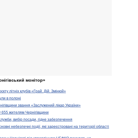
рнігівський монітор»
кту літніх клубів «Грай. Дій. Змінюй»
ули в полоні
нігівщини звання «Заслужений лікар України»
у 655 жителям Чернігівщини
 служби, вибір посади, гідне забезпечення
новні небезпечні події, які зареєстровані на території області