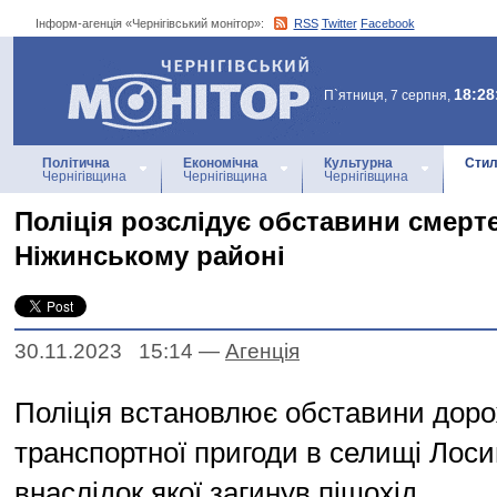
Інформ-агенція «Чернігівський монітор»:
RSS
Twitter
Facebook
Інформ-агенція
«Чернігівський монітор»
18:28
П`ятниця, 7 серпня,
Політична
Економічна
Культурна
Стил
Чернігівщина
Чернігівщина
Чернігівщина
Поліція розслідує обставини смерт
Ніжинському районі
30.11.2023 15:14
—
Агенцiя
Поліція встановлює обставини дор
транспортної пригоди в селищі Лоси
внаслідок якої загинув пішохід.