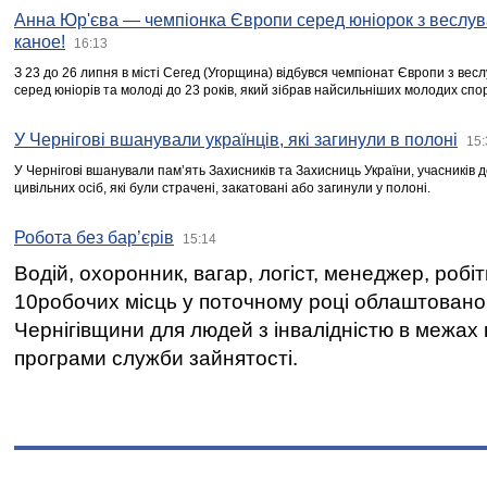
Анна Юр'єва — чемпіонка Європи серед юніорок з веслув
каное!
16:13
З 23 до 26 липня в місті Сегед (Угорщина) відбувся чемпіонат Європи з вес
серед юніорів та молоді до 23 років, який зібрав найсильніших молодих спо
У Чернігові вшанували українців, які загинули в полоні
15:
У Чернігові вшанували пам’ять Захисників та Захисниць України, учасників
цивільних осіб, які були страчені, закатовані або загинули у полоні.
Робота без бар’єрів
15:14
Водій, охоронник, вагар, логіст, менеджер, робі
10робочих місць у поточному році облаштован
Чернігівщини для людей з інвалідністю в межах
програми служби зайнятості.