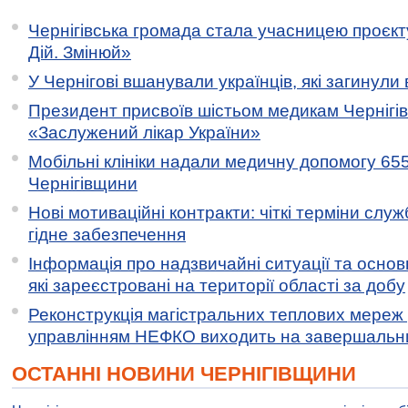
Чернігівська громада стала учасницею проєкту 
Дій. Змінюй»
У Чернігові вшанували українців, які загинули 
Президент присвоїв шістьом медикам Чернігі
«Заслужений лікар України»
Мобільні клініки надали медичну допомогу 65
Чернігівщини
Нові мотиваційні контракти: чіткі терміни служ
гідне забезпечення
Інформація про надзвичайні ситуації та основн
які зареєстровані на території області за добу
Реконструкція магістральних теплових мереж у
управлінням НЕФКО виходить на завершальн
ОСТАННІ НОВИНИ ЧЕРНІГІВЩИНИ