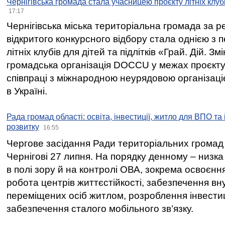
Чернігівська громада стала учасницею проєкту літніх клуб
17:17
Чернігівська міська територіальна громада за 
відкритого конкурсного відбору стала однією з
літніх клубів для дітей та підлітків «Грай. Дій. З
громадська організація DOCCU у межах проєкту 
співпраці з міжнародною неурядовою організаціє
в Україні.
Рада громад області: освіта, інвестиції, житло для ВПО та
розвитку
16:55
Чергове засідання Ради територіальних громад 
Чернігові 27 липня. На порядку денному – низка
в полі зору й на контролі ОВА, зокрема освоєння
робота центрів життєстійкості, забезпечення вн
переміщених осіб житлом, розроблення інвестиц
забезпечення сталого мобільного зв’язку.