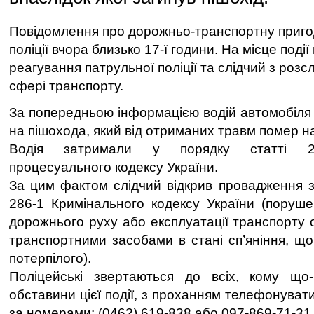
Повідомлення про дорожньо-транспортну приго
поліції вчора близько 17-ї години. На місце поді
реагування патрульної поліції та слідчий з розс
сфері транспорту.
За попередньою інформацією водій автомобіля "
на пішохода, який від отриманих травм помер на 
Водія затримали у порядку статті 20
процесуального кодексу України.
За цим фактом слідчий відкрив провадження з
286-1 Кримінального кодексу України (поруш
дорожнього руху або експлуатації транспорту 
транспортними засобами в стані сп’яніння, щ
потерпілого).
Поліцейські звертаються до всіх, кому що
обставини цієї події, з проханням телефонувати
за номерами: (0462) 619-838 або 097-869-71-31