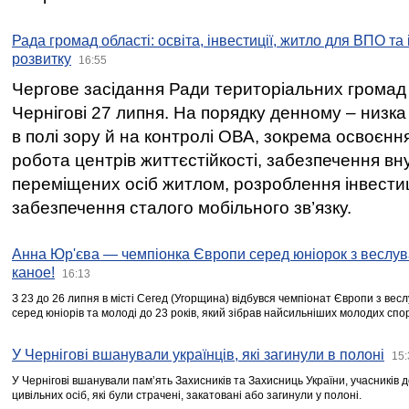
Рада громад області: освіта, інвестиції, житло для ВПО та
розвитку
16:55
Чергове засідання Ради територіальних громад 
Чернігові 27 липня. На порядку денному – низка
в полі зору й на контролі ОВА, зокрема освоєння
робота центрів життєстійкості, забезпечення вн
переміщених осіб житлом, розроблення інвестиц
забезпечення сталого мобільного зв’язку.
Анна Юр'єва — чемпіонка Європи серед юніорок з веслув
каное!
16:13
З 23 до 26 липня в місті Сегед (Угорщина) відбувся чемпіонат Європи з вес
серед юніорів та молоді до 23 років, який зібрав найсильніших молодих спо
У Чернігові вшанували українців, які загинули в полоні
15:
У Чернігові вшанували пам’ять Захисників та Захисниць України, учасників
цивільних осіб, які були страчені, закатовані або загинули у полоні.