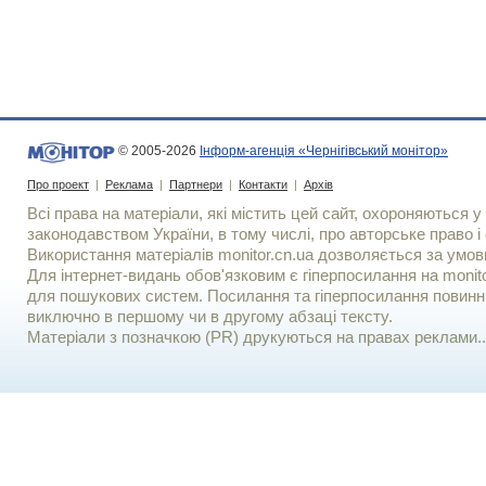
© 2005-2026
Інформ-агенція «Чернігівський монітор»
Про проект
|
Реклама
|
Партнери
|
Контакти
|
Архів
Всі права на матеріали, які містить цей сайт, охороняються у 
законодавством України, в тому числі, про авторське право і 
Використання матерiалiв monitor.cn.ua дозволяється за умов
Для iнтернет-видань обов'язковим є гiперпосилання на monito
для пошукових систем. Посилання та гіперпосилання повинні
виключно в першому чи в другому абзаці тексту.
Матеріали з позначкою (PR) друкуються на правах реклами..