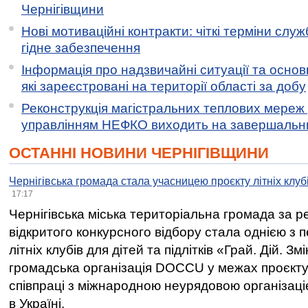
Чернігівщини
Нові мотиваційні контракти: чіткі терміни служ
гідне забезпечення
Інформація про надзвичайні ситуації та основн
які зареєстровані на території області за добу
Реконструкція магістральних теплових мереж у
управлінням НЕФКО виходить на завершальн
ОСТАННІ НОВИНИ ЧЕРНІГІВЩИНИ
Чернігівська громада стала учасницею проєкту літніх клуб
17:17
Чернігівська міська територіальна громада за 
відкритого конкурсного відбору стала однією з
літніх клубів для дітей та підлітків «Грай. Дій. З
громадська організація DOCCU у межах проєкту 
співпраці з міжнародною неурядовою організаціє
в Україні.