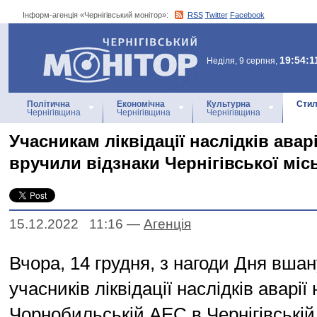
Інформ-агенція «Чернігівський монітор»:
RSS
Twitter
Facebook
Інформ-агенція
«Чернігівський монітор»
19:54:1
Неділя, 9 серпня,
Політична
Економічна
Культурна
Стил
Чернігівщина
Чернігівщина
Чернігівщина
Учасникам ліквідації наслідків авар
вручили відзнаки Чернігівської міс
15.12.2022 11:16
—
Агенцiя
Вчора, 14 грудня, з нагоди Дня вша
учасників ліквідації наслідків аварії 
Чорнобильській АЕС в Чернігівській 