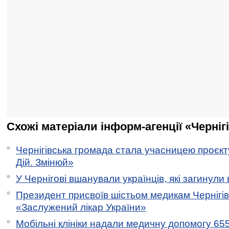
Схожі матеріали інформ-агенції «Черніг
Чернігівська громада стала учасницею проєкту 
Дій. Змінюй»
У Чернігові вшанували українців, які загинули 
Президент присвоїв шістьом медикам Чернігі
«Заслужений лікар України»
Мобільні клініки надали медичну допомогу 65