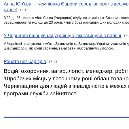
Анна Юр'єва — чемпіонка Європи серед юніорок з веслув
каное!
16:13
З 23 до 26 липня в місті Сегед (Угорщина) відбувся чемпіонат Європи з вес
серед юніорів та молоді до 23 років, який зібрав найсильніших молодих спо
У Чернігові вшанували українців, які загинули в полоні
15:
У Чернігові вшанували пам’ять Захисників та Захисниць України, учасників
цивільних осіб, які були страчені, закатовані або загинули у полоні.
Робота без бар’єрів
15:14
Водій, охоронник, вагар, логіст, менеджер, робі
10робочих місць у поточному році облаштован
Чернігівщини для людей з інвалідністю в межах
програми служби зайнятості.