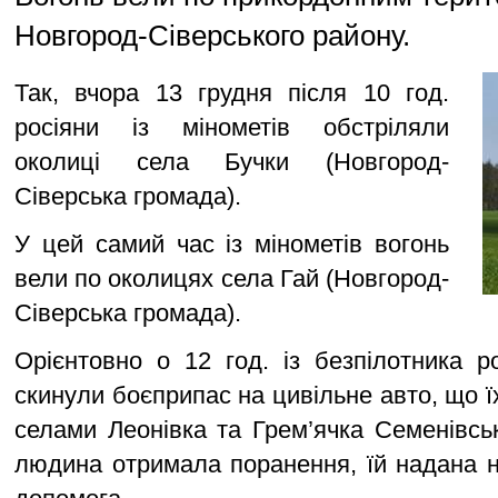
Новгород-Сіверського району.
Так, вчора 13 грудня після 10 год.
росіяни із мінометів обстріляли
околиці села Бучки (Новгород-
Сіверська громада).
У цей самий час із мінометів вогонь
вели по околицях села Гай (Новгород-
Сіверська громада).
Орієнтовно о 12 год. із безпілотника ро
скинули боєприпас на цивільне авто, що ї
селами Леонівка та Грем’ячка Семенівсь
людина отримала поранення, їй надана 