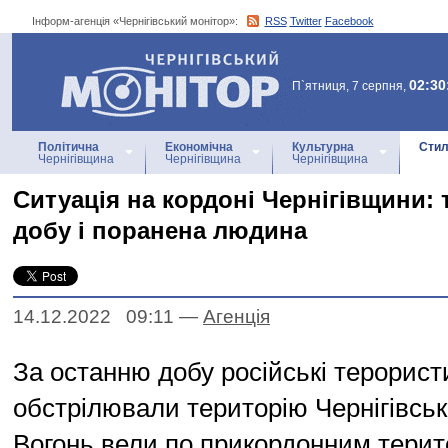
Інформ-агенція «Чернігівський монітор»:
RSS
Twitter
Facebook
Інформ-агенція
«Чернігівський монітор»
02:30
П`ятниця, 7 серпня,
Політична
Економічна
Культурна
Стил
Чернігівщина
Чернігівщина
Чернігівщина
Ситуація на кордоні Чернігівщини: 
добу і поранена людина
14.12.2022 09:11
—
Агенцiя
За останню добу російські терорист
обстрілювали територію Чернігівсько
Вогонь вели по прикордонним терит