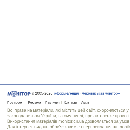
© 2005-2026
Інформ-агенція «Чернігівський монітор»
Про проект
|
Реклама
|
Партнери
|
Контакти
|
Архів
Всі права на матеріали, які містить цей сайт, охороняються у 
законодавством України, в тому числі, про авторське право і 
Використання матерiалiв monitor.cn.ua дозволяється за умов
Для iнтернет-видань обов'язковим є гiперпосилання на monito