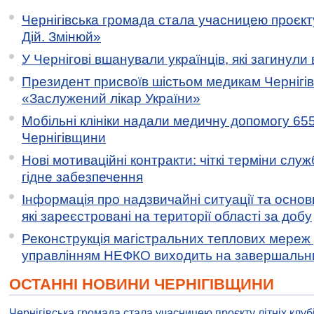
Чернігівська громада стала учасницею проєкту 
Дій. Змінюй»
У Чернігові вшанували українців, які загинули 
Президент присвоїв шістьом медикам Чернігі
«Заслужений лікар України»
Мобільні клініки надали медичну допомогу 65
Чернігівщини
Нові мотиваційні контракти: чіткі терміни служ
гідне забезпечення
Інформація про надзвичайні ситуації та основн
які зареєстровані на території області за добу
Реконструкція магістральних теплових мереж у
управлінням НЕФКО виходить на завершальн
ОСТАННІ НОВИНИ ЧЕРНІГІВЩИНИ
Чернігівська громада стала учасницею проєкту літніх клуб