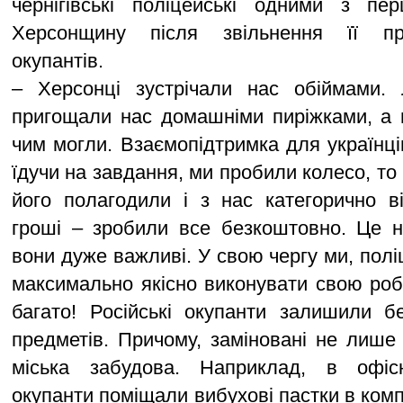
чернігівські поліцейські одними з п
Херсонщину після звільнення її п
окупантів.
– Херсонці зустрічали нас обіймами.
пригощали нас домашніми пиріжками, а 
чим могли. Взаємопідтримка для українці
їдучи на завдання, ми пробили колесо, т
його полагодили і з нас категорично в
гроші – зробили все безкоштовно. Це н
вони дуже важливі. У свою чергу ми, полі
максимально якісно виконувати свою робо
багато! Російські окупанти залишили б
предметів. Причому, заміновані не лише 
міська забудова. Наприклад, в офіс
окупанти поміщали вибухові пастки в комп’