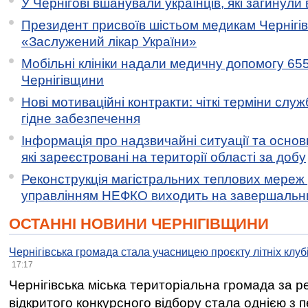
У Чернігові вшанували українців, які загинули 
Президент присвоїв шістьом медикам Чернігі
«Заслужений лікар України»
Мобільні клініки надали медичну допомогу 65
Чернігівщини
Нові мотиваційні контракти: чіткі терміни служ
гідне забезпечення
Інформація про надзвичайні ситуації та основн
які зареєстровані на території області за добу
Реконструкція магістральних теплових мереж у
управлінням НЕФКО виходить на завершальн
ОСТАННІ НОВИНИ ЧЕРНІГІВЩИНИ
Чернігівська громада стала учасницею проєкту літніх клуб
17:17
Чернігівська міська територіальна громада за 
відкритого конкурсного відбору стала однією з