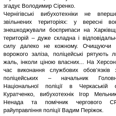
згадує Володимир Сіренко.
Чернігівські вибухотехніки не впе
звільнених територіях: у вересні в
знешкоджували боєприпаси на Харківщи
територій – дуже складна і відповідаль
силу далеко не кожному. Очищуючи 
ворожого заліза, поліцейські рятують 
жаль, інколи ціною власних... На Херсон
час виконання службових обов’язків 
поліцейських – начальник Головн
Національної поліції в Черкаській 
Куратченко, вибухотехнік Ігор Мельник
Ненада та помічник чергового С
райуправління поліції Вадим Періжок.