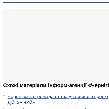
Схожі матеріали інформ-агенції «Черніг
Чернігівська громада стала учасницею проєкту 
Дій. Змінюй»