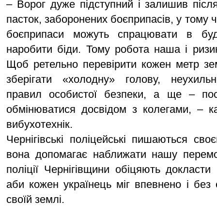
– Ворог дуже підступний і залишив після
пасток, заборонених боєприпасів, у тому чи
боєприпаси можуть спрацювати в буд
наробити біди. Тому робота наша і ризик
Щоб ретельно перевірити кожен метр зе
зберігати «холодну» голову, неухиль
правил особистої безпеки, а ще – пос
обмінюватися досвідом з колегами, – к
вибухотехнік.
Чернігівські поліцейські пишаються св
вона допомагає наближати нашу перемог
поліції Чернігівщини обіцяють докласти
аби кожен українець міг впевнено і без 
своїй землі.