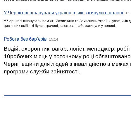
У Чернігові вшанували українців, які загинули в полоні
15:
У Чернігові вшанували пам’ять Захисників та Захисниць України, учасників
цивільних осіб, які були страчені, закатовані або загинули у полоні.
Робота без бар’єрів
15:14
Водій, охоронник, вагар, логіст, менеджер, робі
10робочих місць у поточному році облаштован
Чернігівщини для людей з інвалідністю в межах
програми служби зайнятості.