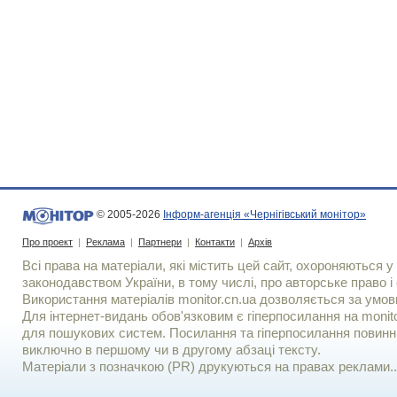
© 2005-2026
Інформ-агенція «Чернігівський монітор»
Про проект
|
Реклама
|
Партнери
|
Контакти
|
Архів
Всі права на матеріали, які містить цей сайт, охороняються у 
законодавством України, в тому числі, про авторське право і 
Використання матерiалiв monitor.cn.ua дозволяється за умов
Для iнтернет-видань обов'язковим є гiперпосилання на monito
для пошукових систем. Посилання та гіперпосилання повинні
виключно в першому чи в другому абзаці тексту.
Матеріали з позначкою (PR) друкуються на правах реклами..