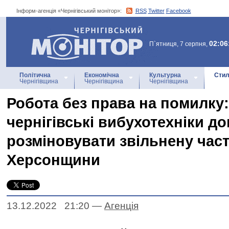
Інформ-агенція «Чернігівський монітор»:
RSS
Twitter
Facebook
Інформ-агенція
«Чернігівський монітор»
02:06
П`ятниця, 7 серпня,
Політична
Економічна
Культурна
Стил
Чернігівщина
Чернігівщина
Чернігівщина
Робота без права на помилку:
чернігівські вибухотехніки д
розміновувати звільнену час
Херсонщини
13.12.2022 21:20
—
Агенцiя