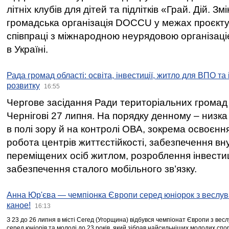
літніх клубів для дітей та підлітків «Грай. Дій. З
громадська організація DOCCU у межах проєкту 
співпраці з міжнародною неурядовою організаціє
в Україні.
Рада громад області: освіта, інвестиції, житло для ВПО та
розвитку
16:55
Чергове засідання Ради територіальних громад 
Чернігові 27 липня. На порядку денному – низка
в полі зору й на контролі ОВА, зокрема освоєння
робота центрів життєстійкості, забезпечення вн
переміщених осіб житлом, розроблення інвестиц
забезпечення сталого мобільного зв’язку.
Анна Юр'єва — чемпіонка Європи серед юніорок з веслув
каное!
16:13
З 23 до 26 липня в місті Сегед (Угорщина) відбувся чемпіонат Європи з вес
серед юніорів та молоді до 23 років, який зібрав найсильніших молодих спо