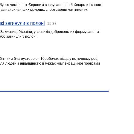
ідбувся чемпіонат Європи з веслування на байдарках і каное
ібрав найсильніших молодих спортсменів континенту.
кі загинули в полоні
15:37
а Захисниць України, учасників добровольчих формувань та
 або загинули у полоні.
робітник з благоусторою– 10робочих місць у поточному році
я людей з інвалідністю в межах компенсаційної програми