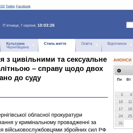
RSS
Twitter
Facebook
10:03:26
П`ятниця, 7 серпня,
Культурна
Стиль життя
Освіта
Відпочинок
Чернігівщина
 з цивільними та сексуальне
АНОНСИ 
літньою – справу щодо двох
ано до суду
Пн
Вт
3
4
10
11
17
18
нігівської обласної прокуратури
24
25
вання у кримінальному провадженні за
31
я військовослужбовцями збройних сил РФ