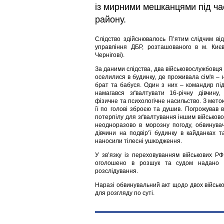
із мирними мешканцями під час 
району.
Слідство здійснювалось П’ятим слідчим ві
управління ДБР, розташованого в м. Києв
Чернігові).
За даними слідства, два військовослужбовця
оселилися в будинку, де проживала сім'я – н
брат та бабуся. Один з них – командир пі
намагався зґвалтувати 16-річну дівчину
фізичне та психологічне насильство. З мет
її по голові зброєю та душив. Погрожував в
потерпілу для зґвалтування іншим військов
неодноразово в морозну погоду, обвинува
дівчини на подвір‘ї будинку в кайданках т
наносили тілесні ушкодження.
У зв’язку із переховуванням військових РФ 
оголошено в розшук та судом надано д
розслідування.
Наразі обвинувальний акт щодо двох військо
для розгляду по суті.