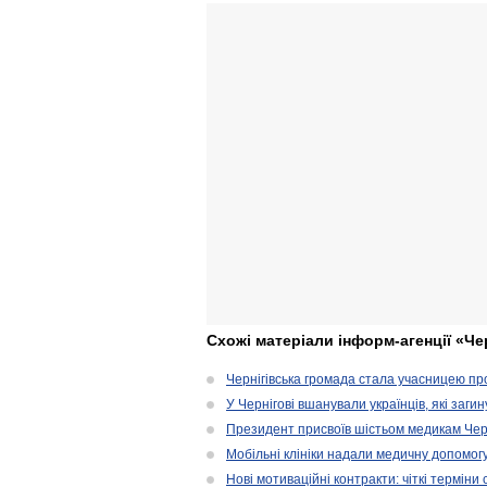
Схожі матеріали інформ-агенції «Че
Чернігівська громада стала учасницею проє
У Чернігові вшанували українців, які загин
Президент присвоїв шістьом медикам Чер
Мобільні клініки надали медичну допомог
Нові мотиваційні контракти: чіткі терміни