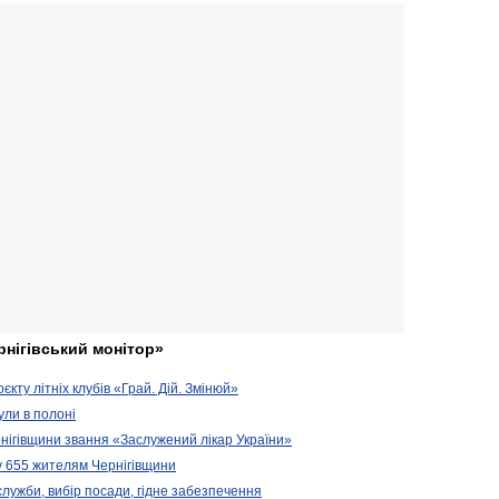
рнігівський монітор»
кту літніх клубів «Грай. Дій. Змінюй»
ули в полоні
нігівщини звання «Заслужений лікар України»
у 655 жителям Чернігівщини
 служби, вибір посади, гідне забезпечення