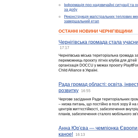
Інформація про надзвичайні ситуації та ос
за добу
Реконструкція магістральних теплових ме
завершальний етап
ОСТАННІ НОВИНИ ЧЕРНІГІВЩИНИ
Чернігівська громада стала учасни
17:17
Чернігівська міська територіальна громада з
переможниць проєкту літніх клубів для дітей 
організація DOCCU у межах проєкту PlayItFo
Child Alliance в Україні.
Рада громад області: освіта, інве
розвитку
16:55
Чергове засідання Ради територіальних гром
– низка питань, що постійно в полі зору й на
центрів життєстійкості, забезпечення внутр
планів, забезпечення сталого мобільного зв’я
Анна Юр'єва — чемпіонка Європи 
каное!
16:13