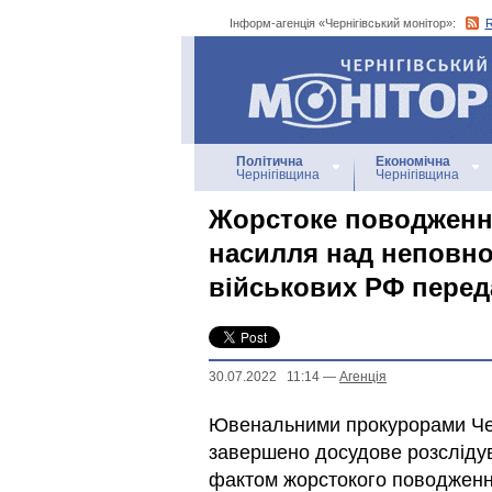
Інформ-агенція «Чернігівський монітор»:
Інформ-агенція
«Чернігівський монітор»
Політична
Економічна
Чернігівщина
Чернігівщина
Жорстоке поводження
насилля над неповно
військових РФ перед
30.07.2022 11:14
—
Агенцiя
Ювенальними прокурорами Чер
завершено досудове розсліду
фактом жорстокого поводженн