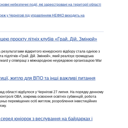
новні небезпечні події, які зареєстровані на території області
реж у Чернігові під управлінням НЕФКО виходить на
цею проєкту літніх клубів «Грай. Дій. Змінюй»
а результатами відкритого конкурсного відбору стала однією з
та підлітків «Грай. Дій. Змінюй», який реалізує громадська
rward у співпраці з міжнародною неурядовою організацією War
стиції, житло для ВПО та інші важливі питання
ад області відбулося у Чернігові 27 липня. На порядку денному
 контролі ОВА, зокрема освоєння освітніх субвенцій, робота
ішньо переміщених осіб житлом, розроблення інвестиційних
зку.
серед юніорок з веслування на байдарках і