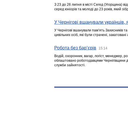
З 23 до 26 липня в місті Сегед (Угорщина) в
серед юніорів та молоді до 23 років, який з
У Чернігові вшанували українців, я
У Чернігові вшанували пам’ять Захисників т
цивільних осіб, які були страчені, закатовані
Робота без бар’єрів
15:14
Водій, охоронник, вагар, логіст, менеджер, 
облаштовано роботодавцями Чернігівщини дл
служби зайнятості.