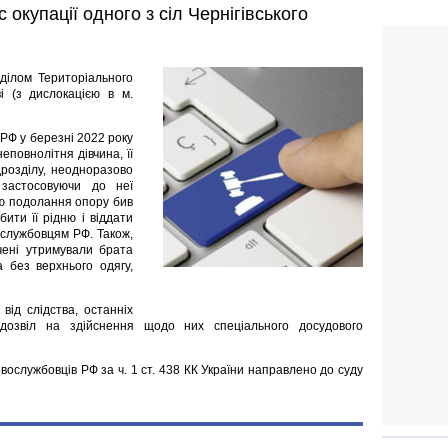
окупації одного з сіл Чернігівського
дділом Територіального
і (з дислокацією в м.
 РФ у березні 2022 року
еповнолітня дівчина, її
дрозділу, неодноразово
, застосовуючи до неї
ою подолання опору бив
бити її рідню і віддати
ослужбовцям РФ. Також,
чені утримували брата
а без верхнього одягу,
від слідства, останніх
озвіл на здійснення щодо них спеціального досудового
вослужбовців РФ за ч. 1 ст. 438 КК України направлено до суду