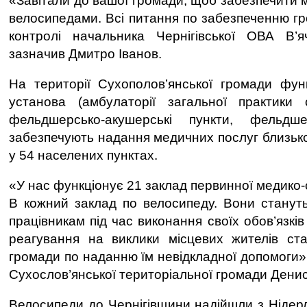
«Завітали до вашої громади, щоб забезпечити 
велосипедами. Всі питання по забезпеченню г
контролі начальника Чернігівської ОВА В’
зазначив Дмитро Іванов.
На території Сухополов’янської громади фун
установа (амбулаторії загальної практики 
фельдшерсько-акушерські пункти, фельдше
забезпечують надання медичних послуг близько
у 54 населених пунктах.
«У нас функціонує 21 заклад первинної медико-
В кожний заклад по велосипеду. Вони станут
працівникам під час виконання своїх обов’язків
реагування на виклики місцевих жителів ста
громади по наданню їм невідкладної допомоги»
Сухослов’янської територіальної громади Дени
Велосипеди до Чернігівщини надійшли з Нідерл