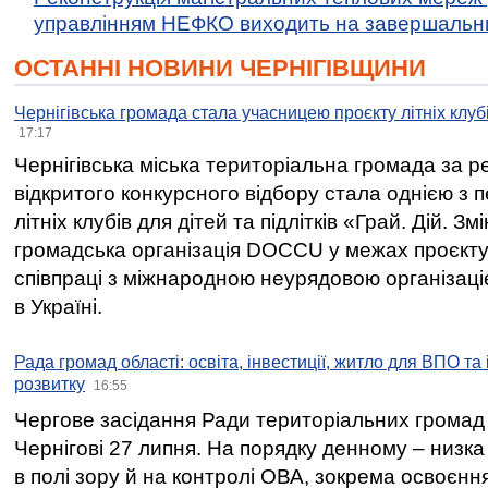
управлінням НЕФКО виходить на завершальн
ОСТАННІ НОВИНИ ЧЕРНІГІВЩИНИ
Чернігівська громада стала учасницею проєкту літніх клуб
17:17
Чернігівська міська територіальна громада за 
відкритого конкурсного відбору стала однією з
літніх клубів для дітей та підлітків «Грай. Дій. З
громадська організація DOCCU у межах проєкту 
співпраці з міжнародною неурядовою організаціє
в Україні.
Рада громад області: освіта, інвестиції, житло для ВПО та
розвитку
16:55
Чергове засідання Ради територіальних громад 
Чернігові 27 липня. На порядку денному – низка
в полі зору й на контролі ОВА, зокрема освоєння