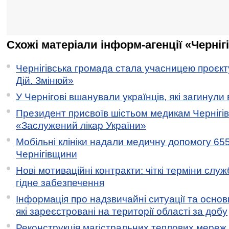
Схожі матеріали інформ-агенції «Черніг
Чернігівська громада стала учасницею проєкту 
Дій. Змінюй»
У Чернігові вшанували українців, які загинули 
Президент присвоїв шістьом медикам Чернігі
«Заслужений лікар України»
Мобільні клініки надали медичну допомогу 65
Чернігівщини
Нові мотиваційні контракти: чіткі терміни служ
гідне забезпечення
Інформація про надзвичайні ситуації та основн
які зареєстровані на території області за добу
Реконструкція магістральних теплових мереж у