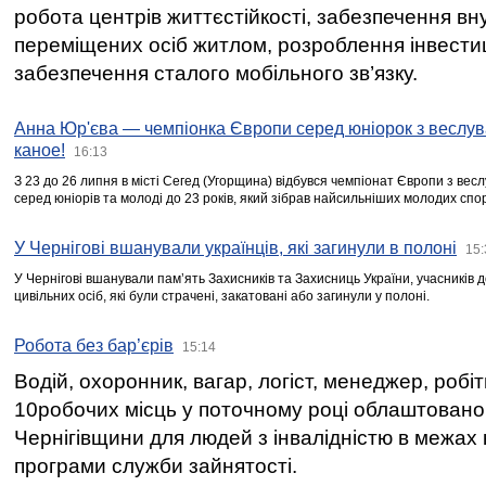
робота центрів життєстійкості, забезпечення вн
переміщених осіб житлом, розроблення інвестиц
забезпечення сталого мобільного зв’язку.
Анна Юр'єва — чемпіонка Європи серед юніорок з веслув
каное!
16:13
З 23 до 26 липня в місті Сегед (Угорщина) відбувся чемпіонат Європи з вес
серед юніорів та молоді до 23 років, який зібрав найсильніших молодих спо
У Чернігові вшанували українців, які загинули в полоні
15:
У Чернігові вшанували пам’ять Захисників та Захисниць України, учасників
цивільних осіб, які були страчені, закатовані або загинули у полоні.
Робота без бар’єрів
15:14
Водій, охоронник, вагар, логіст, менеджер, робі
10робочих місць у поточному році облаштован
Чернігівщини для людей з інвалідністю в межах
програми служби зайнятості.