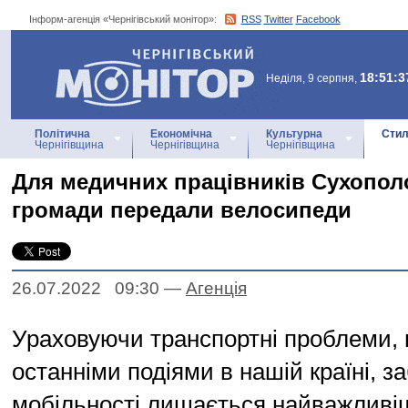
Інформ-агенція «Чернігівський монітор»:
RSS
Twitter
Facebook
Інформ-агенція
«Чернігівський монітор»
18:51:3
Неділя, 9 серпня,
Політична
Економічна
Культурна
Стил
Чернігівщина
Чернігівщина
Чернігівщина
Для медичних працівників Сухопол
громади передали велосипеди
26.07.2022 09:30
—
Агенцiя
Ураховуючи транспортні проблеми, 
останніми подіями в нашій країні, з
мобільності лишається найважливі