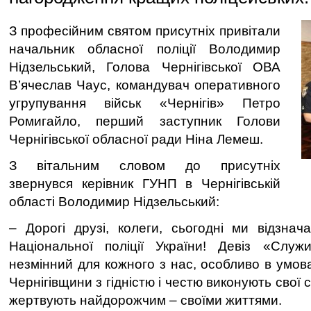
З професійним святом присутніх привітали
начальник обласної поліції Володимир
Нідзельський, Голова Чернігівської ОВА
В’ячеслав Чаус, командувач оперативного
угрупування військ «Чернігів» Петро
Ромигайло, перший заступник Голови
Чернігівської обласної ради Ніна Лемеш.
З вітальним словом до присутніх
звернувся керівник ГУНП в Чернігівській
області Володимир Нідзельський:
– Дорогі друзі, колеги, сьогодні ми відзна
Національної поліції України! Девіз «Слу
незмінний для кожного з нас, особливо в умова
Чернігівщини з гідністю і честю виконують свої 
жертвують найдорожчим – своїми життями.