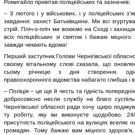
Ромигайло привітав поліцейських та зазначив:
– З лютого і у військових, і у поліцейських з’
завдання: захист Батьківщини. Ми всі згуртув
стрій. Пліч-о-пліч ми воюємо на Сході і захищ
всіх поліцейських зі святом і бажаю міцного 
завжди чекають вдома!
Перший заступник Голови Чернігівської обласн
своєму вітальному слові сказала, що оновлен
сьому річницю з дня створення, одна
правоохоронного відомства набагато глибша і 
– Поліція – це ще й честь та гідність попередніх 
добросовісно несли службу на благо суспільст
Чернігівської обласної ради хочу щиро подяку
ту роботу, яку ви виконуєте щодобово, 24/
присутність поліцейського на вулицях вселяє на
громадян. Тому бажаю вам міцного здоров’я,