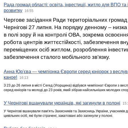
Рада громад області: освіта, інвестиції, житло для ВПО та
розвитку
16:55
Чергове засідання Ради територіальних громад 
Чернігові 27 липня. На порядку денному – низка
в полі зору й на контролі ОВА, зокрема освоєння
робота центрів життєстійкості, забезпечення вн
переміщених осіб житлом, розроблення інвестиц
забезпечення сталого мобільного зв’язку.
Анна Юр'єва — чемпіонка Європи серед юніорок з веслув
каное!
16:13
З 23 до 26 липня в місті Сегед (Угорщина) відбувся чемпіонат Європи з вес
серед юніорів та молоді до 23 років, який зібрав найсильніших молодих спо
У Чернігові вшанували українців, які загинули в полоні
15:
У Чернігові вшанували пам’ять Захисників та Захисниць України, учасників
цивільних осіб, які були страчені, закатовані або загинули у полоні.