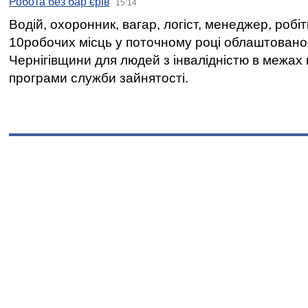
Робота без бар’єрів
15:14
Водій, охоронник, вагар, логіст, менеджер, робі
10робочих місць у поточному році облаштован
Чернігівщини для людей з інвалідністю в межах
програми служби зайнятості.