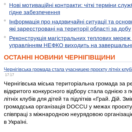
Нові мотиваційні контракти: чіткі терміни служ
гідне забезпечення
Інформація про надзвичайні ситуації та основн
які зареєстровані на території області за добу
Реконструкція магістральних теплових мереж у
управлінням НЕФКО виходить на завершальн
ОСТАННІ НОВИНИ ЧЕРНІГІВЩИНИ
Чернігівська громада стала учасницею проєкту літніх клуб
17:17
Чернігівська міська територіальна громада за 
відкритого конкурсного відбору стала однією з
літніх клубів для дітей та підлітків «Грай. Дій. З
громадська організація DOCCU у межах проєкту 
співпраці з міжнародною неурядовою організаціє
в Україні.