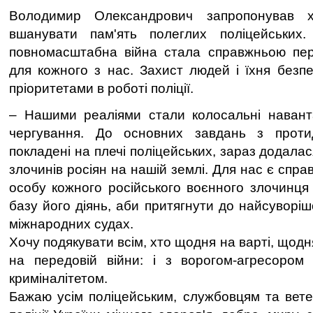
Володимир Олександрович запропонував 
вшанувати пам'ять полеглих поліцейських
повномасштабна війна стала справжньою пере
для кожного з нас. Захист людей і їхня безп
пріоритетами в роботі поліції.
– Нашими реаліями стали колосальні наванта
чергування. До основних завдань з протиді
покладені на плечі поліцейських, зараз додалас
злочинів росіян на нашій землі. Для нас є спра
особу кожного російського воєнного злочинця 
базу його діянь, аби притягнути до найсуворішо
міжнародних судах.
Хочу подякувати всім, хто щодня на варті, щодн
на передовій війни: і з ворогом-агресором 
криміналітетом.
Бажаю усім поліцейським, службовцям та вет