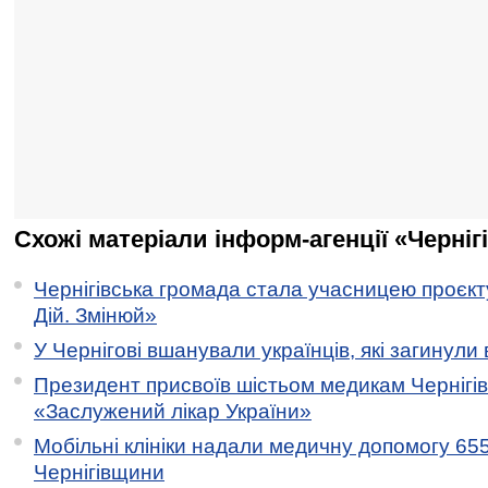
Схожі матеріали інформ-агенції «Черніг
Чернігівська громада стала учасницею проєкту 
Дій. Змінюй»
У Чернігові вшанували українців, які загинули 
Президент присвоїв шістьом медикам Чернігі
«Заслужений лікар України»
Мобільні клініки надали медичну допомогу 65
Чернігівщини