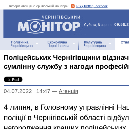
Інформ-агенція «Чернігівський монітор»:
RSS
Twitter
Facebook
Інформ-агенція
«Чернігівський монітор»
09:56:2
Субота, 8 серпня,
Політична
Економічна
Культурна
Стил
Чернігівщина
Чернігівщина
Чернігівщина
Поліцейських Чернігівщини відзнач
сумлінну службу з нагоди професій
04.07.2022 14:47
—
Агенцiя
4 липня, в Головному управлінні На
поліції в Чернігівській області відб
нагородження кращих поліцейських.