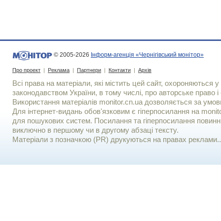
© 2005-2026
Інформ-агенція «Чернігівський монітор»
Про проект
|
Реклама
|
Партнери
|
Контакти
|
Архів
Всі права на матеріали, які містить цей сайт, охороняються у 
законодавством України, в тому числі, про авторське право і 
Використання матерiалiв monitor.cn.ua дозволяється за умов
Для iнтернет-видань обов'язковим є гiперпосилання на monito
для пошукових систем. Посилання та гіперпосилання повинні
виключно в першому чи в другому абзаці тексту.
Матеріали з позначкою (PR) друкуються на правах реклами..