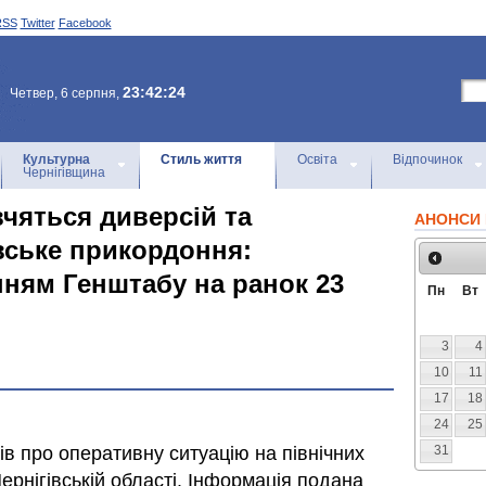
RSS
Twitter
Facebook
23:42:24
Четвер, 6 серпня,
Культурна
Стиль життя
Освіта
Відпочинок
Чернігівщина
вчяться диверсій та
АНОНСИ 
вське прикордоння:
нням Генштабу на ранок 23
Пн
Вт
3
4
10
11
17
18
24
25
в про оперативну ситуацію на північних
31
ернігівській області. Інформація подана