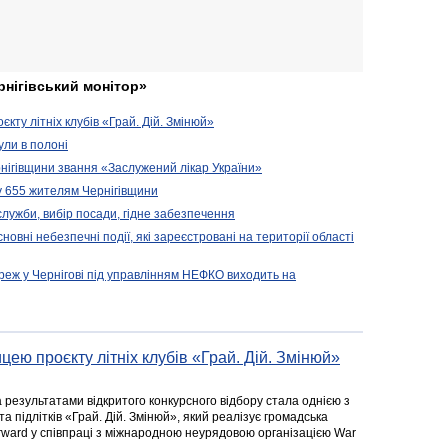
рнігівський монітор»
кту літніх клубів «Грай. Дій. Змінюй»
ули в полоні
нігівщини звання «Заслужений лікар України»
у 655 жителям Чернігівщини
 служби, вибір посади, гідне забезпечення
новні небезпечні події, які зареєстровані на території області
реж у Чернігові під управлінням НЕФКО виходить на
цею проєкту літніх клубів «Грай. Дій. Змінюй»
а результатами відкритого конкурсного відбору стала однією з
та підлітків «Грай. Дій. Змінюй», який реалізує громадська
rward у співпраці з міжнародною неурядовою організацією War