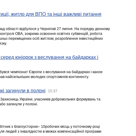
стиції, житло для ВПО та інші важливі питання
ад області відбулося у Чернігові 27 липня. На порядку денному
 контролі ОВА, зокрема освоєння освітніх субвенцій, робота
ішньо переміщених осіб житлом, розроблення інвестиційних
зку.
серед юніорок з веслування на байдарках і
ідбувся чемпіонат Європи з веслування на байдарках і каное
ібрав найсильніших молодих спортсменів континенту.
кі загинули в полоні
15:37
а Захисниць України, учасників добровольчих формувань та
 або загинули у полоні.
робітник з благоусторою– 10робочих місць у поточному році
я людей з інвалідністю в межах компенсаційної програми