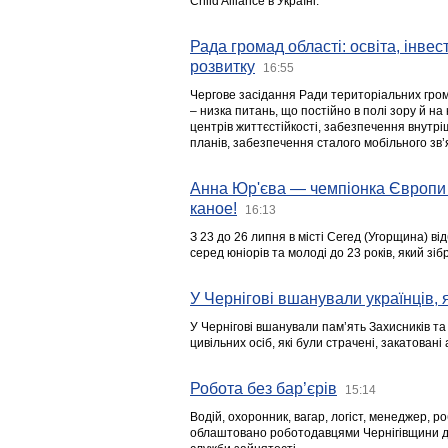
Child Alliance в Україні.
Рада громад області: освіта, інве
розвитку
16:55
Чергове засідання Ради територіальних гром
– низка питань, що постійно в полі зору й на
центрів життєстійкості, забезпечення внутр
планів, забезпечення сталого мобільного зв’я
Анна Юр'єва — чемпіонка Європи 
каное!
16:13
З 23 до 26 липня в місті Сегед (Угорщина) в
серед юніорів та молоді до 23 років, який з
У Чернігові вшанували українців, я
У Чернігові вшанували пам’ять Захисників т
цивільних осіб, які були страчені, закатовані
Робота без бар’єрів
15:14
Водій, охоронник, вагар, логіст, менеджер, 
облаштовано роботодавцями Чернігівщини дл