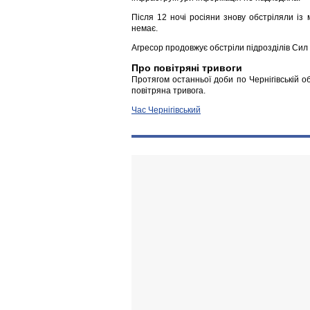
Після 12 ночі росіяни знову обстріляли із 
немає.
Агресор продовжує обстріли підрозділів Сил
Про повітряні тривоги
Протягом останньої доби по Чернігівській о
повітряна тривога.
Час Чернігівський