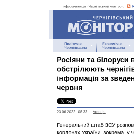
Інформ-агенція «Чернігівський монітор»:
Інформ-агенція
«Чернігівський монітор»
Політична
Економічна
Чернігівщина
Чернігівщина
Росіяни та білоруси 
обстрілюють чернігі
інформація за зведе
червня
23.06.2022 08:33
—
Агенцiя
Генеральний штаб ЗСУ розпові
кордонах України, зокрема, у Ч