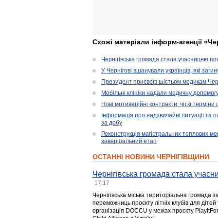
Схожі матеріали інформ-агенції «Че
Чернігівська громада стала учасницею проє
У Чернігові вшанували українців, які загин
Президент присвоїв шістьом медикам Чер
Мобільні клініки надали медичну допомог
Нові мотиваційні контракти: чіткі терміни
Інформація про надзвичайні ситуації та ос
за добу
Реконструкція магістральних теплових ме
завершальний етап
ОСТАННІ НОВИНИ ЧЕРНІГІВЩИНИ
Чернігівська громада стала учасни
17:17
Чернігівська міська територіальна громада з
переможниць проєкту літніх клубів для дітей 
організація DOCCU у межах проєкту PlayItFo