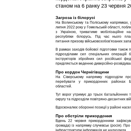
станом на 6 ранку 23 червня 2
Загроза із білорусі
На Волинському та Поліському напрямках, 
липня 2022 року у Гомельській області, поб
з Україною, триватиме мобілізаційне н
республіки білорусь. Під час нього пла
питання призову військовозобов’язаних запа
В рамках заходів бойової підготовки також 
підрозділами сил спеціальних операцій б
інструкторів збройних сил російської фед
приділяється веденню диверсійно-розвідувал
Про кордон Чернігівщини
На Сіверському напрямку підрозділи пр
перебувати у прикордонних районах Бр
областей.
Тут ворог утримує до трьох батальйонних та
округу та підрозділи повітряно-десантних вій
Вдосконалює оборонні позиції у районі насел
Про обстріли прикордоння
Вдень 22 червня прикордонники зафіксува
громада) із напрямку случевськ (росія). П
інфраструктури інформація не надходила.