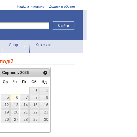
Надіслати новину
Додати в обране
Спорт
Хто є хто
ПОДІЙ
Серпень
2026
Ср
Чт
Пт
Сб
Нд
1
2
5
6
7
8
9
12
13
14
15
16
19
20
21
22
23
26
27
28
29
30