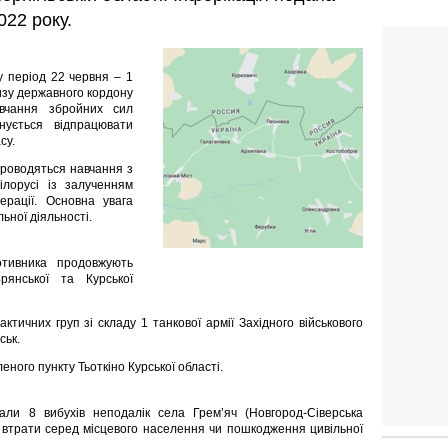
022 року.
у період 22 червня – 1
лизу державного кордону
авчання збройних сил
нується відпрацювати
су.
проводяться навчання з
ілорусі із залученням
ерації. Основна увага
ьної діяльності.
отивника продовжують
янської та Курської
ктичних груп зі складу 1 танкової армії Західного військового
ськ.
еного пункту Тьоткіно Курської області.
ли 8 вибухів неподалік села Грем’яч (Новгород-Сіверська
ро втрати серед місцевого населення чи пошкодження цивільної