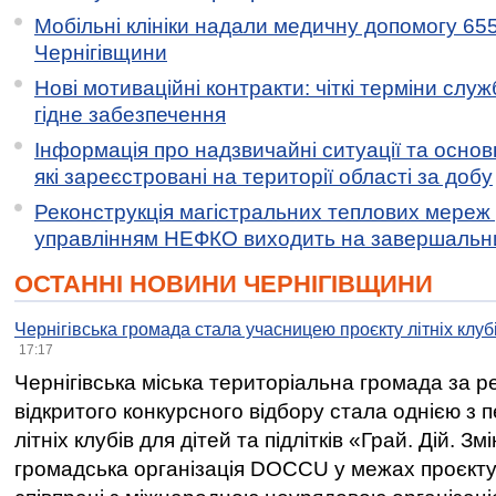
Мобільні клініки надали медичну допомогу 65
Чернігівщини
Нові мотиваційні контракти: чіткі терміни служ
гідне забезпечення
Інформація про надзвичайні ситуації та основн
які зареєстровані на території області за добу
Реконструкція магістральних теплових мереж у
управлінням НЕФКО виходить на завершальн
ОСТАННІ НОВИНИ ЧЕРНІГІВЩИНИ
Чернігівська громада стала учасницею проєкту літніх клуб
17:17
Чернігівська міська територіальна громада за 
відкритого конкурсного відбору стала однією з
літніх клубів для дітей та підлітків «Грай. Дій. З
громадська організація DOCCU у межах проєкту 