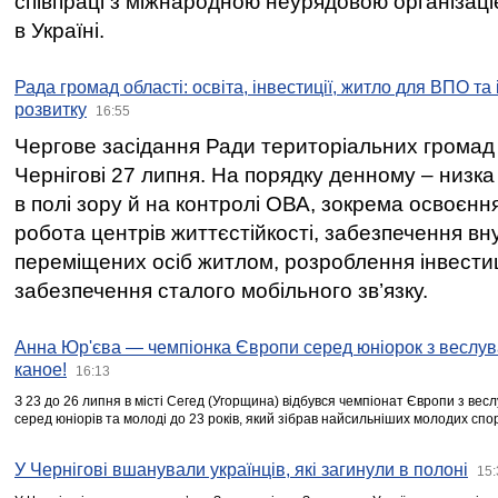
співпраці з міжнародною неурядовою організаціє
в Україні.
Рада громад області: освіта, інвестиції, житло для ВПО та
розвитку
16:55
Чергове засідання Ради територіальних громад 
Чернігові 27 липня. На порядку денному – низка
в полі зору й на контролі ОВА, зокрема освоєння
робота центрів життєстійкості, забезпечення вн
переміщених осіб житлом, розроблення інвестиц
забезпечення сталого мобільного зв’язку.
Анна Юр'єва — чемпіонка Європи серед юніорок з веслув
каное!
16:13
З 23 до 26 липня в місті Сегед (Угорщина) відбувся чемпіонат Європи з вес
серед юніорів та молоді до 23 років, який зібрав найсильніших молодих спо
У Чернігові вшанували українців, які загинули в полоні
15: