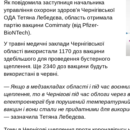
Як повідомила заступниця начальника
управління охорони здоров’я Чернігівської
ОДА Тетяна Лебедєва, область отримала
партію вакцини Comirnaty (від Pfizer-
BioNTech).
У травні медичні заклади Чернігівської
області використали 1170 доз вакцини
здебільшого для проведення бустерного
щеплення. Ще 2340 доз вакцини будуть
використані в червні.
— Якщо в медзакладах області і під час воєнни
щеплення, то в Чернігові під час облоги через 
електроенергії був порушений температурний
вакцин і вони стали не придатними для викор
— зазначила Тетяна Лебедєва.
Тому в Чернігові щеплення проти коронавірусу 