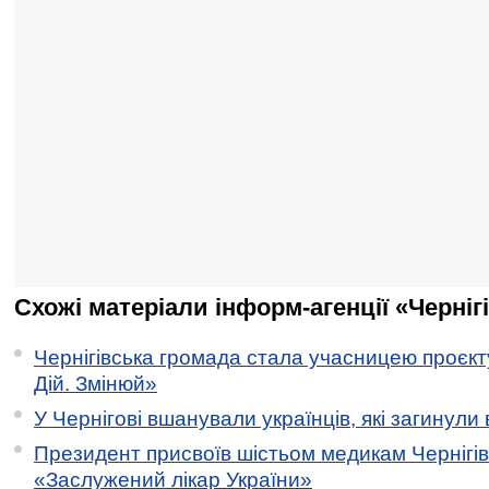
Схожі матеріали інформ-агенції «Черніг
Чернігівська громада стала учасницею проєкту 
Дій. Змінюй»
У Чернігові вшанували українців, які загинули 
Президент присвоїв шістьом медикам Чернігі
«Заслужений лікар України»