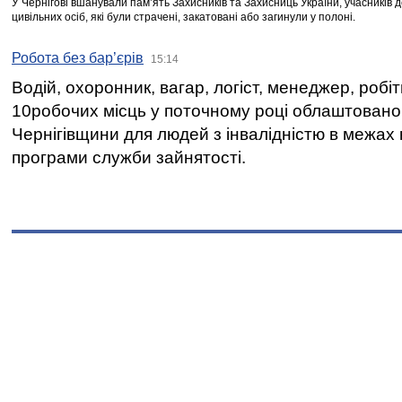
У Чернігові вшанували пам’ять Захисників та Захисниць України, учасників
цивільних осіб, які були страчені, закатовані або загинули у полоні.
Робота без бар’єрів
15:14
Водій, охоронник, вагар, логіст, менеджер, робі
10робочих місць у поточному році облаштован
Чернігівщини для людей з інвалідністю в межах
програми служби зайнятості.