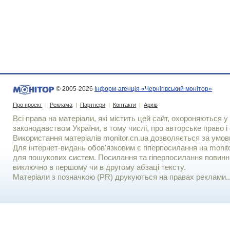
© 2005-2026
Інформ-агенція «Чернігівський монітор»
Про проект
|
Реклама
|
Партнери
|
Контакти
|
Архів
Всі права на матеріали, які містить цей сайт, охороняються у 
законодавством України, в тому числі, про авторське право і 
Використання матерiалiв monitor.cn.ua дозволяється за умов
Для iнтернет-видань обов'язковим є гiперпосилання на monito
для пошукових систем. Посилання та гіперпосилання повинні
виключно в першому чи в другому абзаці тексту.
Матеріали з позначкою (PR) друкуються на правах реклами..