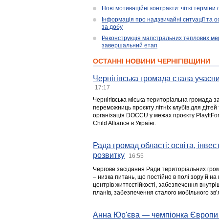
Нові мотиваційні контракти: чіткі терміни
Інформація про надзвичайні ситуації та ос
за добу
Реконструкція магістральних теплових ме
завершальний етап
ОСТАННІ НОВИНИ ЧЕРНІГІВЩИНИ
Чернігівська громада стала учасни
17:17
Чернігівська міська територіальна громада з
переможниць проєкту літніх клубів для дітей 
організація DOCCU у межах проєкту PlayItFo
Child Alliance в Україні.
Рада громад області: освіта, інве
розвитку
16:55
Чергове засідання Ради територіальних гром
– низка питань, що постійно в полі зору й на
центрів життєстійкості, забезпечення внутр
планів, забезпечення сталого мобільного зв’я
Анна Юр'єва — чемпіонка Європи 