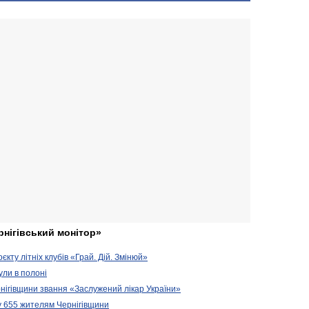
рнігівський монітор»
кту літніх клубів «Грай. Дій. Змінюй»
ули в полоні
нігівщини звання «Заслужений лікар України»
у 655 жителям Чернігівщини