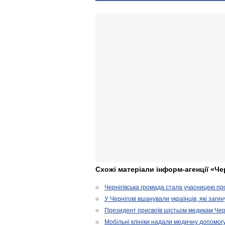
Схожі матеріали інформ-агенції «Че
Чернігівська громада стала учасницею проє
У Чернігові вшанували українців, які загин
Президент присвоїв шістьом медикам Чер
Мобільні клініки надали медичну допомог