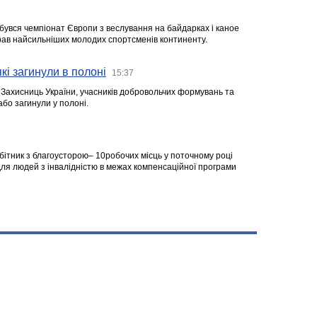
ідбувся чемпіонат Європи з веслування на байдарках і каное
ібрав найсильніших молодих спортсменів континенту.
кі загинули в полоні
15:37
а Захисниць України, учасників добровольчих формувань та
 або загинули у полоні.
робітник з благоусторою– 10робочих місць у поточному році
я людей з інвалідністю в межах компенсаційної програми