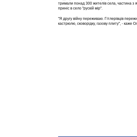
тримали понад 300 жителів села, частина з я
приніс в село "рускій мір".
"Я другу війну переживаю. Гітлерівців пережи
кастрюлю, сковорідку, газову плиту", - каже О