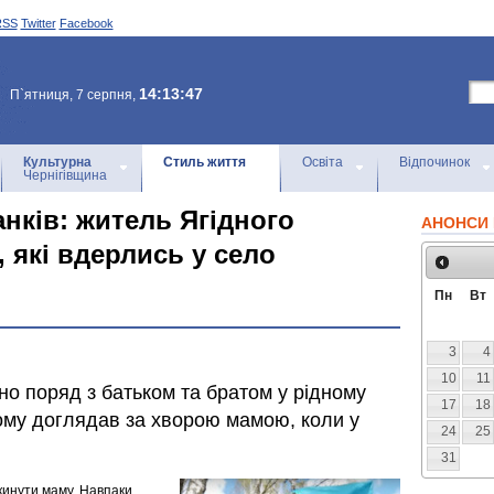
RSS
Twitter
Facebook
14:13:47
П`ятниця, 7 серпня,
Культурна
Стиль життя
Освіта
Відпочинок
Чернігівщина
нків: житель Ягідного
АНОНСИ 
, які вдерлись у село
Пн
Вт
3
4
10
11
о поряд з батьком та братом у рідному
17
18
ному доглядав за хворою мамою, коли у
24
25
31
окинути маму. Навпаки