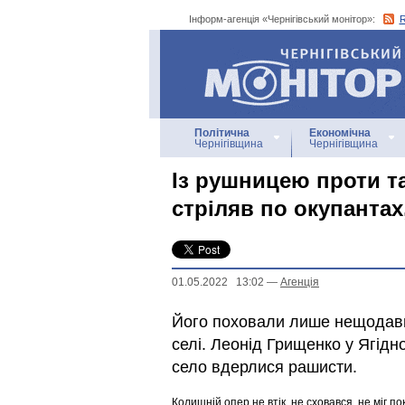
Інформ-агенція «Чернігівський монітор»:
Інформ-агенція
«Чернігівський монітор»
Політична
Економічна
Чернігівщина
Чернігівщина
Із рушницею проти та
стріляв по окупантах
01.05.2022 13:02
—
Агенцiя
Його поховали лише нещодавн
селі. Леонід Грищенко у Ягід
село вдерлися рашисти.
Колишній опер не втік, не сховався, не міг п