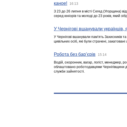
каное!
16:13
З 23 до 26 липня в місті Сегед (Угорщина) в
серед юніорів та молоді до 23 років, який з
У Чернігові вшанували українців, я
У Чернігові вшанували пам’ять Захисників т
цивільних осіб, які були страчені, закатовані
Робота без бар’єрів
15:14
Водій, охоронник, вагар, логіст, менеджер, 
облаштовано роботодавцями Чернігівщини дл
служби зайнятості.