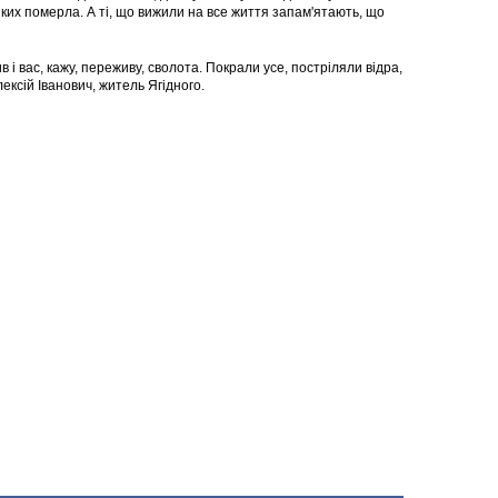
ких померла. А ті, що вижили на все життя запам'ятають, що
в і вас, кажу, переживу, сволота. Покрали усе, постріляли відра,
лексій Іванович, житель Ягідного.