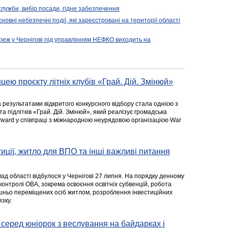
 служби, вибір посади, гідне забезпечення
новні небезпечні події, які зареєстровані на території області
реж у Чернігові під управлінням НЕФКО виходить на
цею проєкту літніх клубів «Грай. Дій. Змінюй»
а результатами відкритого конкурсного відбору стала однією з
та підлітків «Грай. Дій. Змінюй», який реалізує громадська
rward у співпраці з міжнародною неурядовою організацією War
стиції, житло для ВПО та інші важливі питання
ад області відбулося у Чернігові 27 липня. На порядку денному
 контролі ОВА, зокрема освоєння освітніх субвенцій, робота
ішньо переміщених осіб житлом, розроблення інвестиційних
зку.
серед юніорок з веслування на байдарках і