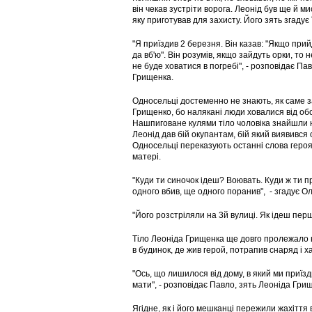
він чекав зустріти ворога. Леонід був ще й м
яку приготував для захисту. Його зять згадує 
"Я приїздив 2 березня. Він казав: "Якщо прий
да вб'ю". Він розумів, якщо зайдуть орки, то н
не буде ховатися в погребі", - розповідає Па
Грищенка.
Односельці достеменно не знають, як саме з
Грищенко, бо налякані люди ховалися від обст
Нашпиговане кулями тіло чоловіка знайшли н
Леонід дав бій окупантам, бій який виявився 
Односельці переказують останні слова героя, 
матері.
"Куди ти синочок ідеш? Воювать. Куди ж ти пр
одного вбив, ще одного поранив", - згадує О
"Його розстріляли на 3й вулиці. Як ідеш перш
Тіло Леоніда Грищенка ще довго пролежало 
в будинок, де жив герой, потрапив снаряд і х
"Ось, що лишилося від дому, в який ми приїзд
мати", - розповідає Павло, зять Леоніда Гри
Ягідне, як і його мешканці пережили жахіття