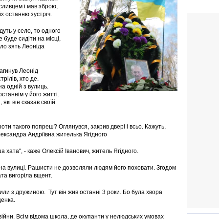
исливцем і мав зброю,
їх останню зустріч.
дуть у село, то одного
е буде сидіти на місці,
вло зять Леоніда
агинув Леонід
рілів, хто де.
а одній з вулиць.
останнім у його житті.
які він сказав своїй
оти такого попреш? Оглянувся, закрив двері і всьо. Кажуть,
лександра Андріївна жителька Ягідного
а хата", - каже Олексій Іванович, житель Ягідного.
на вулиці. Рашисти не дозволяли людям його поховати. Згодом
ата вигоріла вщент.
или з дружиною. Тут він жив останні 3 роки. Бо була хвора
щенка.
 війни. Всім відома школа, де окупанти у нелюдських умовах