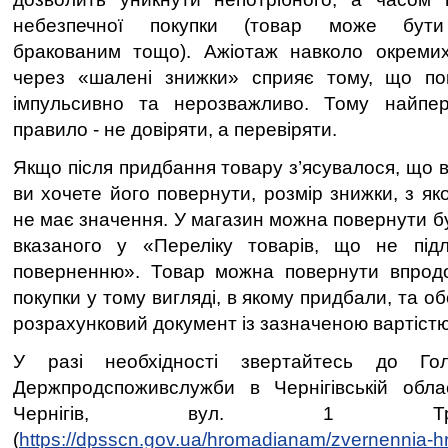
небезпечної покупки (товар може бути 
бракованим тощо). Ажіотаж навколо окремих
через «шалені знижки» сприяє тому, що пок
імпульсивно та нерозважливо. Тому найпе
правило - не довіряти, а перевіряти.
Якщо після придбання товару з’ясувалося, що ві
ви хочете його повернути, розмір знижки, з як
не має значення. У магазин можна повернути бу
вказаного у «Переліку товарів, що не під
поверненню». Товар можна повернути впродо
покупки у тому вигляді, в якому придбали, та о
розрахунковий документ із зазначеною вартістю
У разі необхідності звертайтесь до Гол
Держпродспоживслужби в Чернігівській обла
Чернігів, вул. 1 Тр
(
https://dpsscn.gov.ua/hromadianam/zvernennia-h