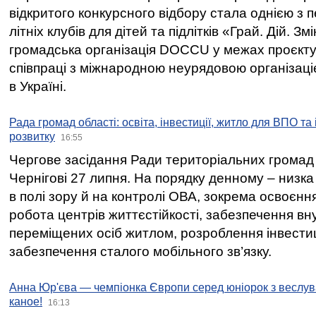
відкритого конкурсного відбору стала однією з
літніх клубів для дітей та підлітків «Грай. Дій. З
громадська організація DOCCU у межах проєкту 
співпраці з міжнародною неурядовою організаціє
в Україні.
Рада громад області: освіта, інвестиції, житло для ВПО та
розвитку
16:55
Чергове засідання Ради територіальних громад 
Чернігові 27 липня. На порядку денному – низка
в полі зору й на контролі ОВА, зокрема освоєння
робота центрів життєстійкості, забезпечення вн
переміщених осіб житлом, розроблення інвестиц
забезпечення сталого мобільного зв’язку.
Анна Юр'єва — чемпіонка Європи серед юніорок з веслув
каное!
16:13