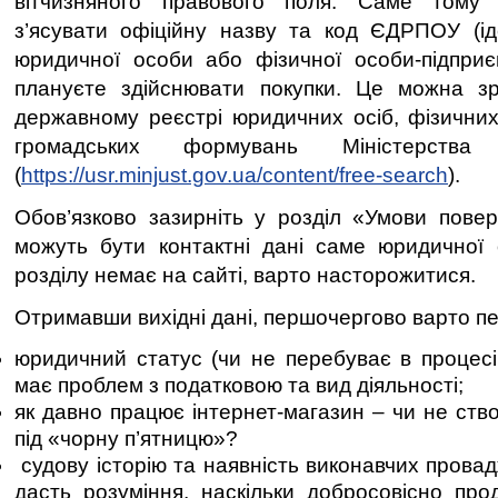
вітчизняного правового поля. Саме тому 
з’ясувати офіційну назву та код ЄДРПОУ (ід
юридичної особи або фізичної особи-підприє
плануєте здійснювати покупки. Це можна 
державному реєстрі юридичних осіб, фізичних 
громадських формувань Міністерства 
(
https://usr.minjust.gov.ua/content/free-search
).
Обов’язково зазирніть у розділ «Умови пове
можуть бути контактні дані саме юридичної 
розділу немає на сайті, варто насторожитися.
Отримавши вихідні дані, першочергово варто пе
юридичний статус (чи не перебуває в процесі
має проблем з податковою та вид діяльності;
як давно працює інтернет-магазин – чи не ств
під «чорну п’ятницю»?
судову історію та наявність виконавчих прова
дасть розуміння, наскільки добросовісно про