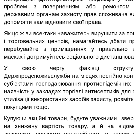
проблем з поверненням або ремонтом 
державним органам захисту прав споживача ви
допомогти вам відновити свої права.
Якщо ж ви все-таки наважитесь вирушити за по
і торговельних центрів, намагайтесь дбати п
перебувайте в приміщеннях у правильно в
масках і дотримуйтесь соціального дистанціюв
У свою чергу фахівці структурн
Держпродспоживслужби на місцях постійно ко
суб’єктами господарювання протиепідемічних 
наявність у закладах торгівлі антисептиків для
утилізації використаних засобів захисту, розміт
покупцями тощо.
Купуючи акційні товари, будьте уважними і зве
на знижену вартість товару, а й на відом
дозволить уникнути непотрібного, а часом ш