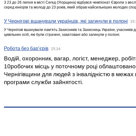
З 23 до 26 липня в місті Сегед (Угорщина) відбувся чемпіонат Європи з вес
серед юніорів та молоді до 23 років, який зібрав найсильніших молодих спо
У Чернігові вшанували українців, які загинули в полоні
15:
У Чернігові вшанували пам’ять Захисників та Захисниць України, учасників
цивільних осіб, які були страчені, закатовані або загинули у полоні.
Робота без бар’єрів
15:14
Водій, охоронник, вагар, логіст, менеджер, робі
10робочих місць у поточному році облаштован
Чернігівщини для людей з інвалідністю в межах
програми служби зайнятості.