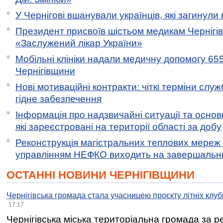
У Чернігові вшанували українців, які загинули 
Президент присвоїв шістьом медикам Чернігі
«Заслужений лікар України»
Мобільні клініки надали медичну допомогу 65
Чернігівщини
Нові мотиваційні контракти: чіткі терміни служ
гідне забезпечення
Інформація про надзвичайні ситуації та основн
які зареєстровані на території області за добу
Реконструкція магістральних теплових мереж у
управлінням НЕФКО виходить на завершальн
ОСТАННІ НОВИНИ ЧЕРНІГІВЩИНИ
Чернігівська громада стала учасницею проєкту літніх клуб
17:17
Чернігівська міська територіальна громада за 