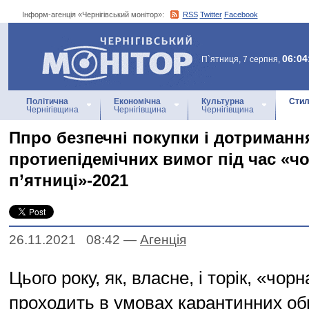
Інформ-агенція «Чернігівський монітор»:
RSS
Twitter
Facebook
Інформ-агенція
«Чернігівський монітор»
06:04
П`ятниця, 7 серпня,
Політична
Економічна
Культурна
Стил
Чернігівщина
Чернігівщина
Чернігівщина
Ппро безпечні покупки і дотриманн
протиепідемічних вимог під час «ч
п’ятниці»-2021
26.11.2021 08:42
—
Агенцiя
Цього року, як, власне, і торік, «чор
проходить в умовах карантинних обм