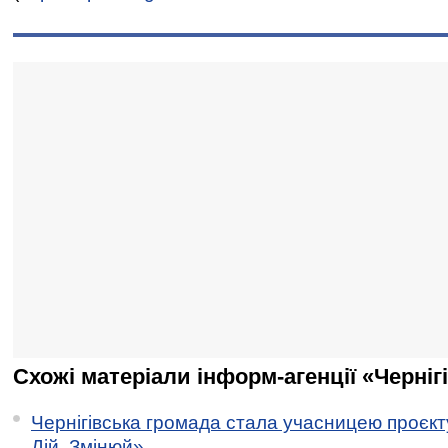
Схожі матеріали інформ-агенції «Черніг
Чернігівська громада стала учасницею проєкту 
Дій. Змінюй»