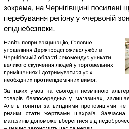
зокрема, на Чернігівщині посилені щ
перебування регіону у «червоній зон
епіднебезпеки.
Навіть попри вакцинацію, Головне
управління Держпродспоживслужби в
Чернігівській області рекомендує уникати
великого скупчення людей у торговельних
приміщеннях і дотримуватися усіх
необхідних протиепідемічних вимог.
За таких умов на сьогодні незмінною альте
товарів безпосередньо у магазинах, залишає
Але в гонитві за вигідними пропозиціями не
ризики стати жертвами шахраїв. Завчасна п
магазинів допоможе вберегтися від недоброчес
‒ значно зекономить час та нерви.