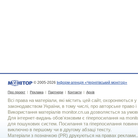
© 2005-2026
Інформ-агенція «Чернігівський монітор»
Про проект
|
Реклама
|
Партнери
|
Контакти
|
Архів
Всі права на матеріали, які містить цей сайт, охороняються у 
законодавством України, в тому числі, про авторське право і 
Використання матерiалiв monitor.cn.ua дозволяється за умов
Для iнтернет-видань обов'язковим є гiперпосилання на monito
для пошукових систем. Посилання та гіперпосилання повинні
виключно в першому чи в другому абзаці тексту.
Матеріали з позначкою (PR) друкуються на правах реклами..