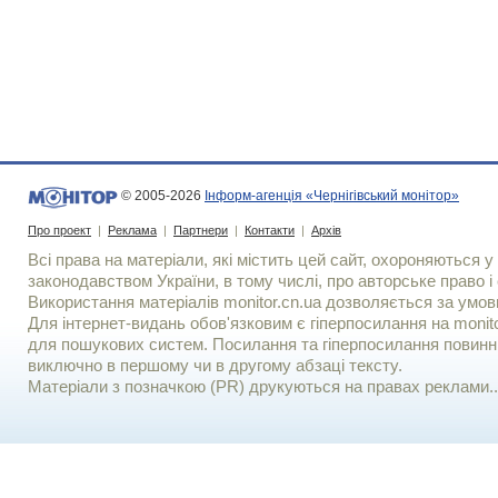
© 2005-2026
Інформ-агенція «Чернігівський монітор»
Про проект
|
Реклама
|
Партнери
|
Контакти
|
Архів
Всі права на матеріали, які містить цей сайт, охороняються у 
законодавством України, в тому числі, про авторське право і 
Використання матерiалiв monitor.cn.ua дозволяється за умов
Для iнтернет-видань обов'язковим є гiперпосилання на monito
для пошукових систем. Посилання та гіперпосилання повинні
виключно в першому чи в другому абзаці тексту.
Матеріали з позначкою (PR) друкуються на правах реклами..