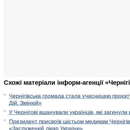
Схожі матеріали інформ-агенції «Черніг
Чернігівська громада стала учасницею проєкту 
Дій. Змінюй»
У Чернігові вшанували українців, які загинули 
Президент присвоїв шістьом медикам Чернігі
«Заслужений лікар України»