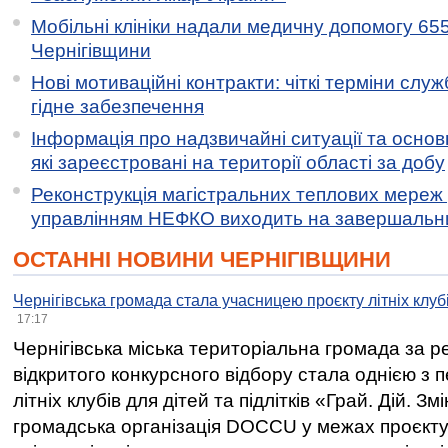
Мобільні клініки надали медичну допомогу 65
Чернігівщини
Нові мотиваційні контракти: чіткі терміни служ
гідне забезпечення
Інформація про надзвичайні ситуації та основн
які зареєстровані на території області за добу
Реконструкція магістральних теплових мереж у
управлінням НЕФКО виходить на завершальн
ОСТАННІ НОВИНИ ЧЕРНІГІВЩИНИ
Чернігівська громада стала учасницею проєкту літніх клуб
17:17
Чернігівська міська територіальна громада за 
відкритого конкурсного відбору стала однією з
літніх клубів для дітей та підлітків «Грай. Дій. З
громадська організація DOCCU у межах проєкту 