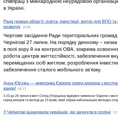
співпраці з міжнародною неурядовою організаціє
в Україні.
Рада громад області: освіта, інвестиції, житло для ВПО та
розвитку
16:55
Чергове засідання Ради територіальних громад 
Чернігові 27 липня. На порядку денному – низка
в полі зору й на контролі ОВА, зокрема освоєння
робота центрів життєстійкості, забезпечення вн
переміщених осіб житлом, розроблення інвестиц
забезпечення сталого мобільного зв’язку.
Анна Юр'єва — чемпіонка Європи серед юніорок з веслув
каное!
16:13
З 23 до 26 липня в місті Сегед (Угорщина) відбувся чемпіонат Європи з вес
серед юніорів та молоді до 23 років, який зібрав найсильніших молодих спо
У Чернігові вшанували українців, які загинули в полоні
15: