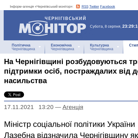
Інформ-агенція «Чернігівський монітор»:
RSS
Twitter
Facebook
Інформ-агенція
«Чернігівський монітор»
23:29:1
Субота, 8 серпня,
Політична
Економічна
Культурна
Стил
Чернігівщина
Чернігівщина
Чернігівщина
На Чернігівщині розбудовуються тр
підтримки осіб, постраждалих від
насильства
17.11.2021 13:20
—
Агенцiя
Міністр соціальної політики Україн
Лазебна відзначила Чернігівщину як