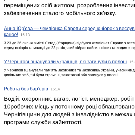
переміщених осіб житлом, розроблення інвестиц
забезпечення сталого мобільного зв’язку.
Анна Юр'єва — чемпіонка Європи серед юніорок з веслув
каное!
16:13
З 23 до 26 липня в місті Сегед (Угорщина) відбувся чемпіонат Європи з вес
серед юніорів та молоді до 23 років, який зібрав найсильніших молодих спо
У Чернігові вшанували українців, які загинули в полоні
15:
У Чернігові вшанували пам’ять Захисників та Захисниць України, учасників
цивільних осіб, які були страчені, закатовані або загинули у полоні.
Робота без бар’єрів
15:14
Водій, охоронник, вагар, логіст, менеджер, робі
10робочих місць у поточному році облаштован
Чернігівщини для людей з інвалідністю в межах
програми служби зайнятості.