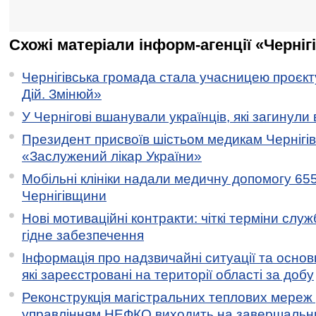
Схожі матеріали інформ-агенції «Черніг
Чернігівська громада стала учасницею проєкту 
Дій. Змінюй»
У Чернігові вшанували українців, які загинули 
Президент присвоїв шістьом медикам Чернігі
«Заслужений лікар України»
Мобільні клініки надали медичну допомогу 65
Чернігівщини
Нові мотиваційні контракти: чіткі терміни служ
гідне забезпечення
Інформація про надзвичайні ситуації та основн
які зареєстровані на території області за добу
Реконструкція магістральних теплових мереж у
управлінням НЕФКО виходить на завершальн