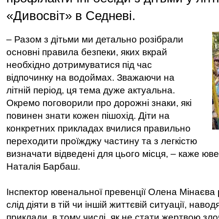
«Дивосвіт» в Седневі.
– Разом з дітьми ми детально розібрали
основні правила безпеки, яких вкрай
необхідно дотримуватися під час
відпочинку на водоймах. Зважаючи на
літній період, ця тема дуже актуальна.
Окремо поговорили про дорожні знаки, які
повинен знати кожен пішохід. Діти на
конкретних прикладах вчилися правильно
переходити проїжджу частину та з легкістю
визначати відведені для цього місця, – каже юв
Наталія Барбаш.
Інспектор ювенальної превенції Олена Мінаєва р
слід діяти в тій чи іншій життєвій ситуації, наво
приклади, в тому числі, як не стати жертвою зло