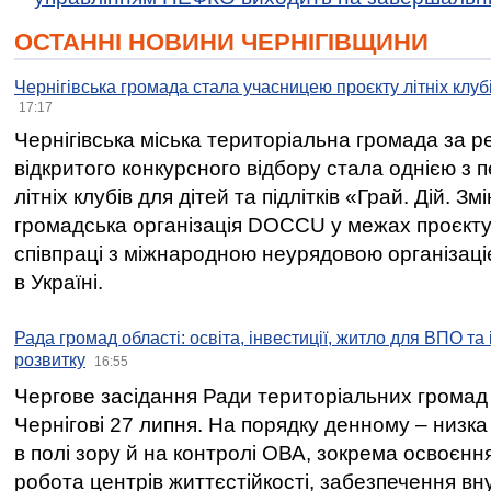
ОСТАННІ НОВИНИ ЧЕРНІГІВЩИНИ
Чернігівська громада стала учасницею проєкту літніх клуб
17:17
Чернігівська міська територіальна громада за 
відкритого конкурсного відбору стала однією з
літніх клубів для дітей та підлітків «Грай. Дій. З
громадська організація DOCCU у межах проєкту 
співпраці з міжнародною неурядовою організаціє
в Україні.
Рада громад області: освіта, інвестиції, житло для ВПО та
розвитку
16:55
Чергове засідання Ради територіальних громад 
Чернігові 27 липня. На порядку денному – низка
в полі зору й на контролі ОВА, зокрема освоєння
робота центрів життєстійкості, забезпечення вн