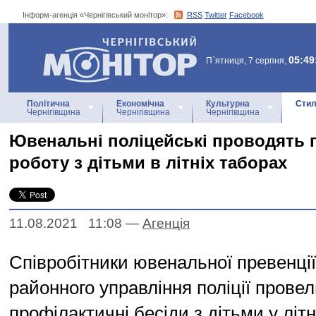
Інформ-агенція «Чернігівський монітор»:
RSS
Twitter
Facebook
Інформ-агенція
«Чернігівський монітор»
05:49
П`ятниця, 7 серпня,
Політична
Економічна
Культурна
Стил
Чернігівщина
Чернігівщина
Чернігівщина
Ювенальні поліцейські проводять 
роботу з дітьми в літніх таборах
11.08.2021 11:08
—
Агенцiя
Співробітники ювенальної превенції
районного управління поліції провел
профілактичні бесіди з дітьми у літ