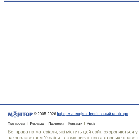
© 2005-2026
Інформ-агенція «Чернігівський монітор»
Про проект
|
Реклама
|
Партнери
|
Контакти
|
Архів
Всі права на матеріали, які містить цей сайт, охороняються у 
законодавством України, в тому числі, про авторське право і 