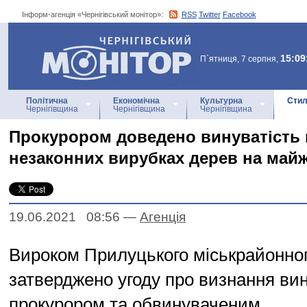
Інформ-агенція «Чернігівський монітор»:
RSS
Twitter
Facebook
Інформ-агенція
«Чернігівський монітор»
15:09
П`ятниця, 7 серпня,
Політична
Економічна
Культурна
Стил
Чернігівщина
Чернігівщина
Чернігівщина
Прокурором доведено винуватість 
незаконних вирубках дерев на майж
19.06.2021 08:56
—
Агенцiя
Вироком Прилуцького міськрайонног
затверджено угоду про визнання вин
прокурором та обвинуваченим.