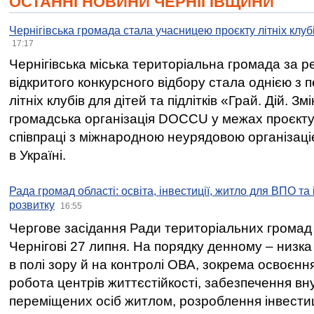
ОСТАННІ НОВИНИ ЧЕРНІГІВЩИНИ
Чернігівська громада стала учасницею проєкту літніх клуб
17:17
Чернігівська міська територіальна громада за 
відкритого конкурсного відбору стала однією з
літніх клубів для дітей та підлітків «Грай. Дій. З
громадська організація DOCCU у межах проєкту 
співпраці з міжнародною неурядовою організаціє
в Україні.
Рада громад області: освіта, інвестиції, житло для ВПО та
розвитку
16:55
Чергове засідання Ради територіальних громад 
Чернігові 27 липня. На порядку денному – низка
в полі зору й на контролі ОВА, зокрема освоєння
робота центрів життєстійкості, забезпечення вн
переміщених осіб житлом, розроблення інвестиц