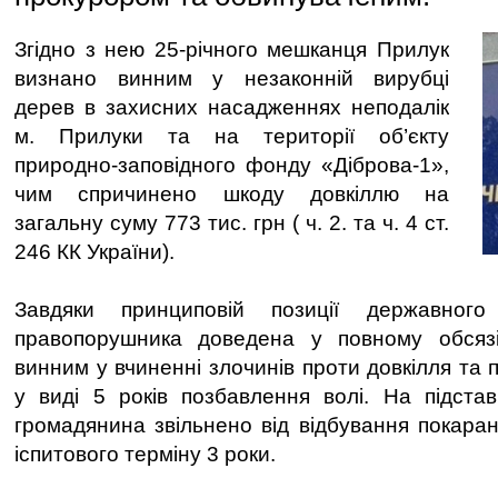
Згідно з нею 25-річного мешканця Прилук
визнано винним у незаконній вирубці
дерев в захисних насадженнях неподалік
м. Прилуки та на території об’єкту
природно-заповідного фонду «Діброва-1»,
чим спричинено шкоду довкіллю на
загальну суму 773 тис. грн ( ч. 2. та ч. 4 ст.
246 КК України).
Завдяки принциповій позиції державног
правопорушника доведена у повному обсяз
винним у вчиненні злочинів проти довкілля та
у виді 5 років позбавлення волі. На підстав
громадянина звільнено від відбування покара
іспитового терміну 3 роки.