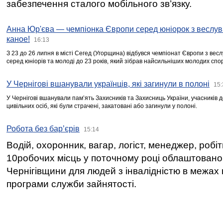
забезпечення сталого мобільного зв’язку.
Анна Юр'єва — чемпіонка Європи серед юніорок з веслув
каное!
16:13
З 23 до 26 липня в місті Сегед (Угорщина) відбувся чемпіонат Європи з вес
серед юніорів та молоді до 23 років, який зібрав найсильніших молодих спо
У Чернігові вшанували українців, які загинули в полоні
15:
У Чернігові вшанували пам’ять Захисників та Захисниць України, учасників
цивільних осіб, які були страчені, закатовані або загинули у полоні.
Робота без бар’єрів
15:14
Водій, охоронник, вагар, логіст, менеджер, робі
10робочих місць у поточному році облаштован
Чернігівщини для людей з інвалідністю в межах
програми служби зайнятості.