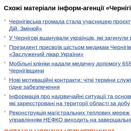
Схожі матеріали інформ-агенції «Черніг
Чернігівська громада стала учасницею проєкту 
Дій. Змінюй»
У Чернігові вшанували українців, які загинули 
Президент присвоїв шістьом медикам Чернігі
«Заслужений лікар України»
Мобільні клініки надали медичну допомогу 65
Чернігівщини
Нові мотиваційні контракти: чіткі терміни служ
гідне забезпечення
Інформація про надзвичайні ситуації та основн
які зареєстровані на території області за добу
Реконструкція магістральних теплових мереж у
управлінням НЕФКО виходить на завершальн