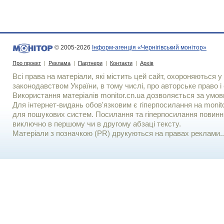
© 2005-2026
Інформ-агенція «Чернігівський монітор»
Про проект
|
Реклама
|
Партнери
|
Контакти
|
Архів
Всі права на матеріали, які містить цей сайт, охороняються у 
законодавством України, в тому числі, про авторське право і 
Використання матерiалiв monitor.cn.ua дозволяється за умов
Для iнтернет-видань обов'язковим є гiперпосилання на monito
для пошукових систем. Посилання та гіперпосилання повинні
виключно в першому чи в другому абзаці тексту.
Матеріали з позначкою (PR) друкуються на правах реклами..