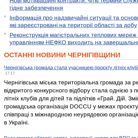
Нові мотиваційні контракти: чіткі терміни служ
гідне забезпечення
Інформація про надзвичайні ситуації та основн
які зареєстровані на території області за добу
Реконструкція магістральних теплових мереж у
управлінням НЕФКО виходить на завершальн
ОСТАННІ НОВИНИ ЧЕРНІГІВЩИНИ
Чернігівська громада стала учасницею проєкту літніх клуб
17:17
Чернігівська міська територіальна громада за 
відкритого конкурсного відбору стала однією з
літніх клубів для дітей та підлітків «Грай. Дій. З
громадська організація DOCCU у межах проєкту 
співпраці з міжнародною неурядовою організаціє
в Україні.