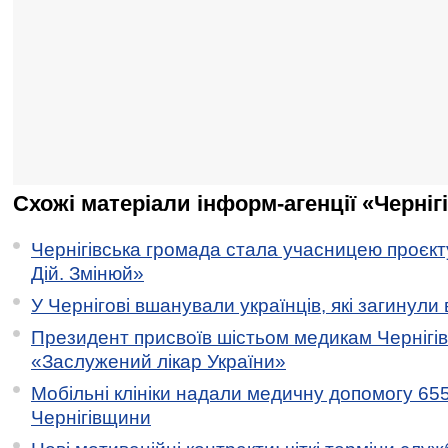
Схожі матеріали інформ-агенції «Черніг
Чернігівська громада стала учасницею проєкту 
Дій. Змінюй»
У Чернігові вшанували українців, які загинули 
Президент присвоїв шістьом медикам Чернігі
«Заслужений лікар України»
Мобільні клініки надали медичну допомогу 65
Чернігівщини