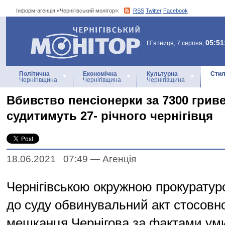
Інформ-агенція «Чернігівський монітор»:
RSS
Twitter
Facebook
Інформ-агенція
«Чернігівський монітор»
05:51
П`ятниця, 7 серпня,
Політична
Економічна
Культурна
Стил
Чернігівщина
Чернігівщина
Чернігівщина
Вбивство пенсіонерки за 7300 грив
судитимуть 27- річного чернігівця
18.06.2021 07:49
—
Агенцiя
Чернігівською окружною прокуратур
до суду обвинувальний акт стосовно
мешканця Чернігова за фактами ум