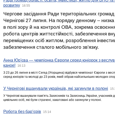
Рада громад області: освіта, інвестиції, житло для ВПО та
розвитку
16:55
Чергове засідання Ради територіальних громад 
Чернігові 27 липня. На порядку денному – низка
в полі зору й на контролі ОВА, зокрема освоєння
робота центрів життєстійкості, забезпечення вн
переміщених осіб житлом, розроблення інвестиц
забезпечення сталого мобільного зв’язку.
Анна Юр'єва — чемпіонка Європи серед юніорок з веслув
каное!
16:13
З 23 до 26 липня в місті Сегед (Угорщина) відбувся чемпіонат Європи з вес
серед юніорів та молоді до 23 років, який зібрав найсильніших молодих спо
У Чернігові вшанували українців, які загинули в полоні
15:
У Чернігові вшанували пам’ять Захисників та Захисниць України, учасників
цивільних осіб, які були страчені, закатовані або загинули у полоні.
Робота без бар’єрів
15:14