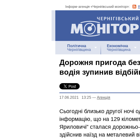
Інформ-агенція «Чернігівський монітор»:
Інформ-агенція
«Чернігівський монітор»
Політична
Економічна
Чернігівщина
Чернігівщина
Дорожня пригода без
водія зупинив відбій
17.06.2021 13:25
—
Агенцiя
Сьогодні близько другої ночі о
інформацію, що на 129 кіломет
Яриловичі” сталася дорожньо
здійснив наїзд на металевий в