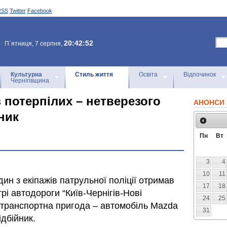
RSS
Twitter
Facebook
20:42:52
П`ятниця, 7 серпня,
Культурна
Стиль життя
Освіта
Відпочинок
Чернігівщина
 потерпілих – нетверезого
АНОНСИ 
ник
Пн
Вт
3
4
10
11
дин з екіпажів патрульної поліції отримав
17
18
рі автодороги “Київ-Чернігів-Нові
24
25
-транспортна пригода – автомобіль Mazda
31
ідбійник.