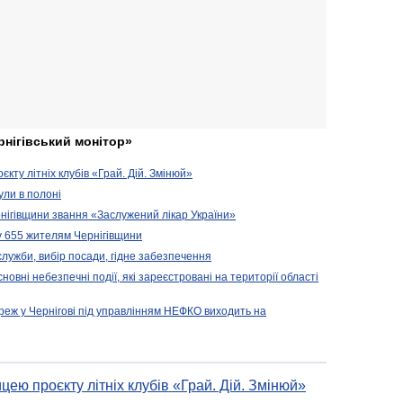
рнігівський монітор»
кту літніх клубів «Грай. Дій. Змінюй»
ули в полоні
нігівщини звання «Заслужений лікар України»
у 655 жителям Чернігівщини
 служби, вибір посади, гідне забезпечення
новні небезпечні події, які зареєстровані на території області
реж у Чернігові під управлінням НЕФКО виходить на
цею проєкту літніх клубів «Грай. Дій. Змінюй»