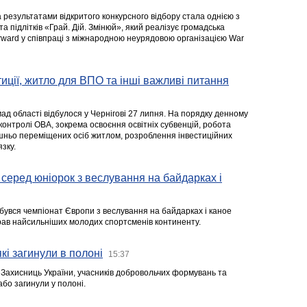
а результатами відкритого конкурсного відбору стала однією з
та підлітків «Грай. Дій. Змінюй», який реалізує громадська
rward у співпраці з міжнародною неурядовою організацією War
стиції, житло для ВПО та інші важливі питання
ад області відбулося у Чернігові 27 липня. На порядку денному
 контролі ОВА, зокрема освоєння освітніх субвенцій, робота
ішньо переміщених осіб житлом, розроблення інвестиційних
зку.
серед юніорок з веслування на байдарках і
ідбувся чемпіонат Європи з веслування на байдарках і каное
ібрав найсильніших молодих спортсменів континенту.
кі загинули в полоні
15:37
а Захисниць України, учасників добровольчих формувань та
 або загинули у полоні.