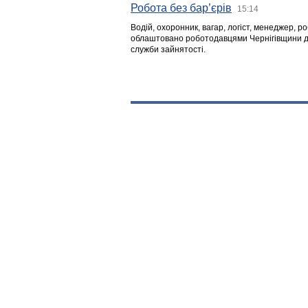
Робота без бар’єрів
15:14
Водій, охоронник, вагар, логіст, менеджер, 
облаштовано роботодавцями Чернігівщини дл
служби зайнятості.