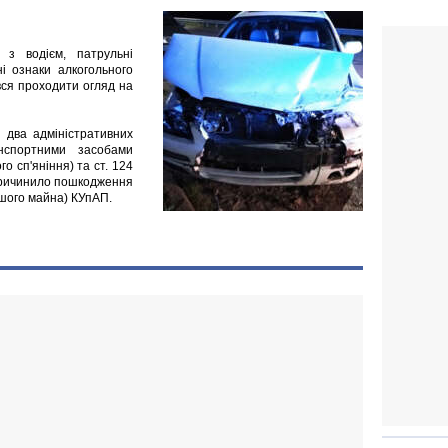
 з водієм, патрульні
ні ознаки алкогольного
вся проходити огляд на
 два адміністративних
нспортними засобами
о сп'яніння) та ст. 124
причинило пошкодження
ншого майна) КУпАП.