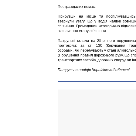
Постраждалих немає.
Прибувши на місце та поспілкувавшись
звернули увагу, що у водія наявні зовніш
сп’яніння. Громадянин категорично відмови
визначення стану сп’яніння.
Патрульні склали на 25-річного порушника
протоколи: за ст. 130 (Керування тра
особами, які перебувають у стані алкогольног
(Порушення правил дорожнього руху, що с
транспортних засобів, дорожніх споруд чи і
Патрульна поліція Чернігівської області