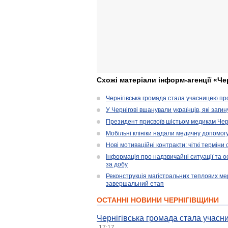
Схожі матеріали інформ-агенції «Че
Чернігівська громада стала учасницею проє
У Чернігові вшанували українців, які загин
Президент присвоїв шістьом медикам Чер
Мобільні клініки надали медичну допомог
Нові мотиваційні контракти: чіткі терміни
Інформація про надзвичайні ситуації та ос
за добу
Реконструкція магістральних теплових ме
завершальний етап
ОСТАННІ НОВИНИ ЧЕРНІГІВЩИНИ
Чернігівська громада стала учасни
17:17