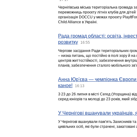
Чернігівська міська територіальна громада з
переможниць проєкту літніх клубів для дітей 
організація DOCCU у межах проєкту PlayItFo
Child Alliance в Україні.
Рада громад області: освіта, інве
розвитку
16:55
Чергове засідання Ради територіальних гром
– низка питань, що постійно в полі зору й на
центрів життєстійкості, забезпечення внутр
планів, забезпечення сталого мобільного зв’я
Анна Юр'єва — чемпіонка Європи 
каное!
16:13
З 23 до 26 липня в місті Сегед (Угорщина) в
серед юніорів та молоді до 23 років, який з
У Чернігові вшанували українців, я
У Чернігові вшанували пам’ять Захисників т
цивільних осіб, які були страчені, закатовані