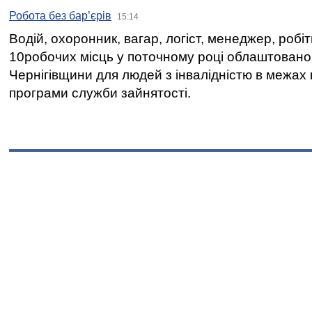
Робота без бар’єрів
15:14
Водій, охоронник, вагар, логіст, менеджер, робі
10робочих місць у поточному році облаштован
Чернігівщини для людей з інвалідністю в межах
програми служби зайнятості.