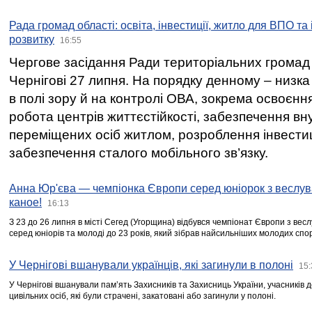
Рада громад області: освіта, інвестиції, житло для ВПО та
розвитку
16:55
Чергове засідання Ради територіальних громад 
Чернігові 27 липня. На порядку денному – низка
в полі зору й на контролі ОВА, зокрема освоєння
робота центрів життєстійкості, забезпечення вн
переміщених осіб житлом, розроблення інвестиц
забезпечення сталого мобільного зв’язку.
Анна Юр'єва — чемпіонка Європи серед юніорок з веслув
каное!
16:13
З 23 до 26 липня в місті Сегед (Угорщина) відбувся чемпіонат Європи з вес
серед юніорів та молоді до 23 років, який зібрав найсильніших молодих спо
У Чернігові вшанували українців, які загинули в полоні
15:
У Чернігові вшанували пам’ять Захисників та Захисниць України, учасників
цивільних осіб, які були страчені, закатовані або загинули у полоні.