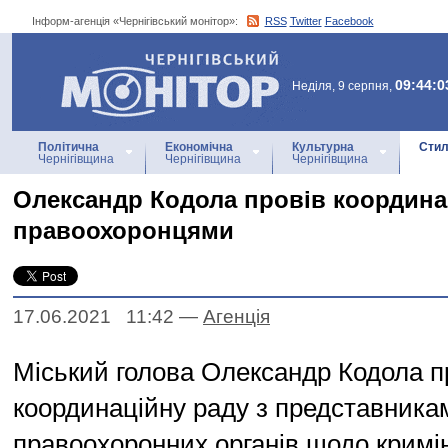
Інформ-агенція «Чернігівський монітор»:
RSS
Twitter
Facebook
Інформ-агенція
«Чернігівський монітор»
09:44:0
Неділя, 9 серпня,
Політична
Економічна
Культурна
Стил
Чернігівщина
Чернігівщина
Чернігівщина
Олександр Кодола провів координа
правоохоронцями
17.06.2021 11:42
—
Агенцiя
Міський голова Олександр Кодола п
координаційну раду з представника
правоохоронних органів щодо кримі