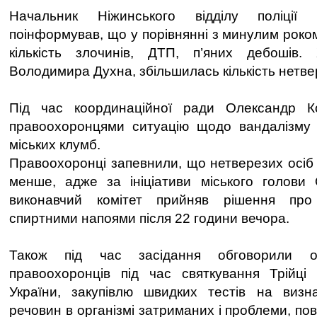
Начальник Ніжинського відділу поліції
поінформував, що у порівнянні з минулим роко
кількість злочинів, ДТП, п’яних дебошів
Володимира Духна, збільшилась кількість нетвер
Під час координаційної ради Олександр К
правоохоронцями ситуацію щодо вандалізму т
міських клумб.
Правоохоронці запевнили, що нетверезих осіб 
менше, адже за ініціативи міського голови
виконавчий комітет прийняв рішення про 
спиртними напоями після 22 години вечора.
Також під час засідання обговорили ос
правоохоронців під час святкування Трійці 
України, закупівлю швидких тестів на визн
речовин в організмі затриманих і проблеми, пов