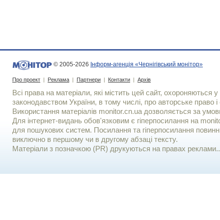
© 2005-2026
Інформ-агенція «Чернігівський монітор»
Про проект
|
Реклама
|
Партнери
|
Контакти
|
Архів
Всі права на матеріали, які містить цей сайт, охороняються у 
законодавством України, в тому числі, про авторське право і 
Використання матерiалiв monitor.cn.ua дозволяється за умов
Для iнтернет-видань обов'язковим є гiперпосилання на monito
для пошукових систем. Посилання та гіперпосилання повинні
виключно в першому чи в другому абзаці тексту.
Матеріали з позначкою (PR) друкуються на правах реклами..