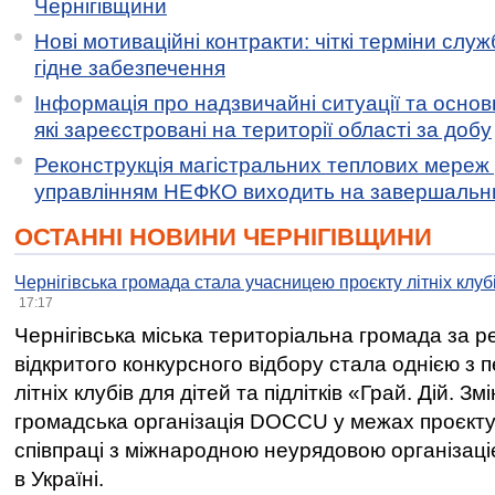
Чернігівщини
Нові мотиваційні контракти: чіткі терміни служ
гідне забезпечення
Інформація про надзвичайні ситуації та основн
які зареєстровані на території області за добу
Реконструкція магістральних теплових мереж у
управлінням НЕФКО виходить на завершальн
ОСТАННІ НОВИНИ ЧЕРНІГІВЩИНИ
Чернігівська громада стала учасницею проєкту літніх клуб
17:17
Чернігівська міська територіальна громада за 
відкритого конкурсного відбору стала однією з
літніх клубів для дітей та підлітків «Грай. Дій. З
громадська організація DOCCU у межах проєкту 
співпраці з міжнародною неурядовою організаціє
в Україні.