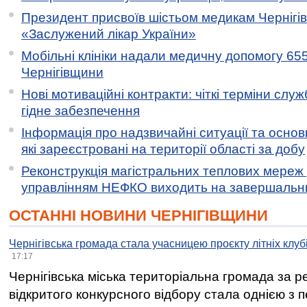
Президент присвоїв шістьом медикам Чернігі
«Заслужений лікар України»
Мобільні клініки надали медичну допомогу 65
Чернігівщини
Нові мотиваційні контракти: чіткі терміни служ
гідне забезпечення
Інформація про надзвичайні ситуації та основн
які зареєстровані на території області за добу
Реконструкція магістральних теплових мереж у
управлінням НЕФКО виходить на завершальн
ОСТАННІ НОВИНИ ЧЕРНІГІВЩИНИ
Чернігівська громада стала учасницею проєкту літніх клуб
17:17
Чернігівська міська територіальна громада за 
відкритого конкурсного відбору стала однією з