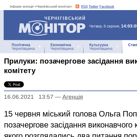
Інформ-агенція «Чернігівський монітор»:
RSS
Twitter
Facebook
Інформ-агенція
«Чернігівський монітор»
14:03:0
Четвер, 6 серпня,
Політична
Економічна
Культурна
Стил
Чернігівщина
Чернігівщина
Чернігівщина
Прилуки: позачергове засідання ви
комітету
16.06.2021 13:57
—
Агенцiя
15 червня міський голова Ольга По
позачергове засідання виконавчого к
якого розглядались два питання пор