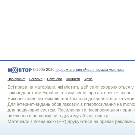
© 2005-2026
Інформ-агенція «Чернігівський монітор»
Про проект
|
Реклама
|
Партнери
|
Контакти
|
Архів
Всі права на матеріали, які містить цей сайт, охороняються у 
законодавством України, в тому числі, про авторське право і 
Використання матерiалiв monitor.cn.ua дозволяється за умов
Для iнтернет-видань обов'язковим є гiперпосилання на monito
для пошукових систем. Посилання та гіперпосилання повинні
виключно в першому чи в другому абзаці тексту.
Матеріали з позначкою (PR) друкуються на правах реклами..