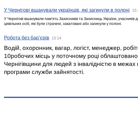
У Чернігові вшанували українців, які загинули в полоні
15:
У Чернігові вшанували пам’ять Захисників та Захисниць України, учасників
цивільних осіб, які були страчені, закатовані або загинули у полоні.
Робота без бар’єрів
15:14
Водій, охоронник, вагар, логіст, менеджер, робі
10робочих місць у поточному році облаштован
Чернігівщини для людей з інвалідністю в межах
програми служби зайнятості.