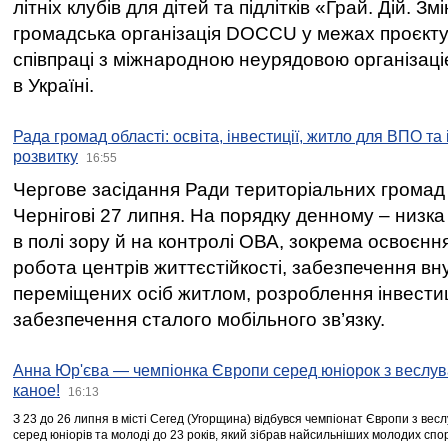
літніх клубів для дітей та підлітків «Грай. Дій. З
громадська організація DOCCU у межах проєкту 
співпраці з міжнародною неурядовою організаціє
в Україні.
Рада громад області: освіта, інвестиції, житло для ВПО та
розвитку
16:55
Чергове засідання Ради територіальних громад 
Чернігові 27 липня. На порядку денному – низка
в полі зору й на контролі ОВА, зокрема освоєння
робота центрів життєстійкості, забезпечення вн
переміщених осіб житлом, розроблення інвестиц
забезпечення сталого мобільного зв’язку.
Анна Юр'єва — чемпіонка Європи серед юніорок з веслув
каное!
16:13
З 23 до 26 липня в місті Сегед (Угорщина) відбувся чемпіонат Європи з вес
серед юніорів та молоді до 23 років, який зібрав найсильніших молодих спо