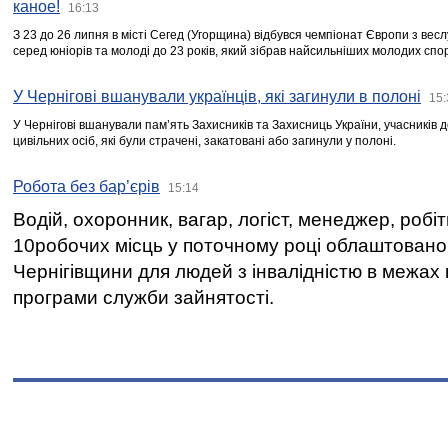
каное!
16:13
З 23 до 26 липня в місті Сегед (Угорщина) відбувся чемпіонат Європи з вес
серед юніорів та молоді до 23 років, який зібрав найсильніших молодих спо
У Чернігові вшанували українців, які загинули в полоні
15:
У Чернігові вшанували пам’ять Захисників та Захисниць України, учасників
цивільних осіб, які були страчені, закатовані або загинули у полоні.
Робота без бар’єрів
15:14
Водій, охоронник, вагар, логіст, менеджер, робі
10робочих місць у поточному році облаштован
Чернігівщини для людей з інвалідністю в межах
програми служби зайнятості.