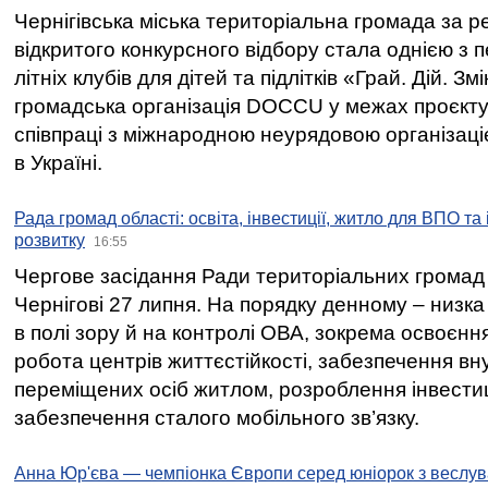
Чернігівська міська територіальна громада за 
відкритого конкурсного відбору стала однією з
літніх клубів для дітей та підлітків «Грай. Дій. З
громадська організація DOCCU у межах проєкту 
співпраці з міжнародною неурядовою організаціє
в Україні.
Рада громад області: освіта, інвестиції, житло для ВПО та
розвитку
16:55
Чергове засідання Ради територіальних громад 
Чернігові 27 липня. На порядку денному – низка
в полі зору й на контролі ОВА, зокрема освоєння
робота центрів життєстійкості, забезпечення вн
переміщених осіб житлом, розроблення інвестиц
забезпечення сталого мобільного зв’язку.
Анна Юр'єва — чемпіонка Європи серед юніорок з веслув