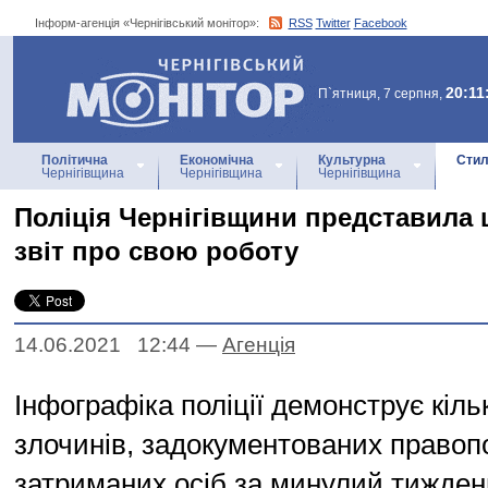
Інформ-агенція «Чернігівський монітор»:
RSS
Twitter
Facebook
Інформ-агенція
«Чернігівський монітор»
20:11
П`ятниця, 7 серпня,
Політична
Економічна
Культурна
Стил
Чернігівщина
Чернігівщина
Чернігівщина
Поліція Чернігівщини представила
звіт про свою роботу
14.06.2021 12:44
—
Агенцiя
Інфографіка поліції демонструє кіль
злочинів, задокументованих правоп
затриманих осіб за минулий тижден