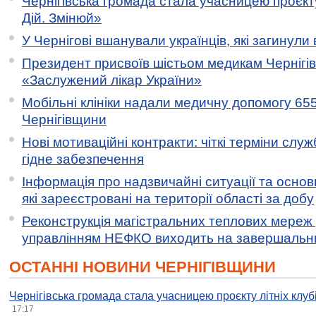
Чернігівська громада стала учасницею проєкту 
Дій. Змінюй»
У Чернігові вшанували українців, які загинули 
Президент присвоїв шістьом медикам Чернігі
«Заслужений лікар України»
Мобільні клініки надали медичну допомогу 65
Чернігівщини
Нові мотиваційні контракти: чіткі терміни служ
гідне забезпечення
Інформація про надзвичайні ситуації та основн
які зареєстровані на території області за добу
Реконструкція магістральних теплових мереж у
управлінням НЕФКО виходить на завершальн
ОСТАННІ НОВИНИ ЧЕРНІГІВЩИНИ
Чернігівська громада стала учасницею проєкту літніх клуб
17:17