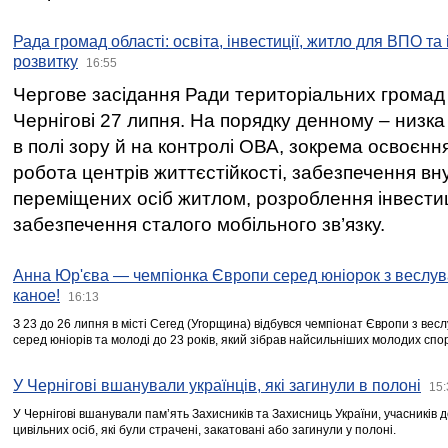
Рада громад області: освіта, інвестиції, житло для ВПО та
розвитку
16:55
Чергове засідання Ради територіальних громад 
Чернігові 27 липня. На порядку денному – низка
в полі зору й на контролі ОВА, зокрема освоєння
робота центрів життєстійкості, забезпечення вн
переміщених осіб житлом, розроблення інвестиц
забезпечення сталого мобільного зв’язку.
Анна Юр'єва — чемпіонка Європи серед юніорок з веслув
каное!
16:13
З 23 до 26 липня в місті Сегед (Угорщина) відбувся чемпіонат Європи з вес
серед юніорів та молоді до 23 років, який зібрав найсильніших молодих спо
У Чернігові вшанували українців, які загинули в полоні
15:
У Чернігові вшанували пам’ять Захисників та Захисниць України, учасників
цивільних осіб, які були страчені, закатовані або загинули у полоні.