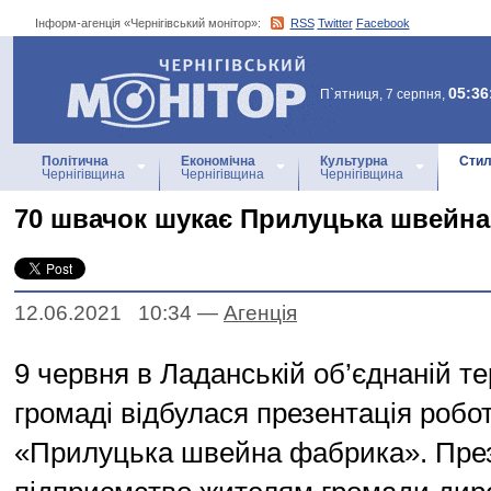
Інформ-агенція «Чернігівський монітор»:
RSS
Twitter
Facebook
Інформ-агенція
«Чернігівський монітор»
05:36
П`ятниця, 7 серпня,
Політична
Економічна
Культурна
Стил
Чернігівщина
Чернігівщина
Чернігівщина
70 швачок шукає Прилуцька швейн
12.06.2021 10:34
—
Агенцiя
9 червня в Ладанській об’єднаній т
громаді відбулася презентація робо
«Прилуцька швейна фабрика». Пре