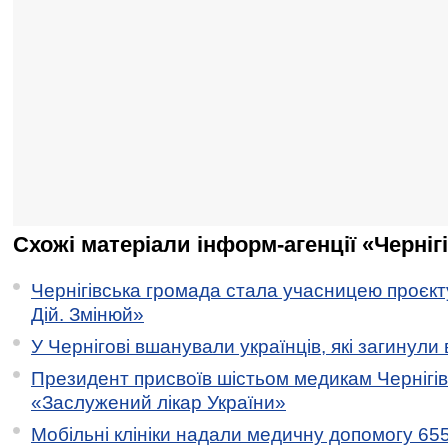
Схожі матеріали інформ-агенції «Черніг
Чернігівська громада стала учасницею проєкту 
Дій. Змінюй»
У Чернігові вшанували українців, які загинули 
Президент присвоїв шістьом медикам Чернігі
«Заслужений лікар України»
Мобільні клініки надали медичну допомогу 65