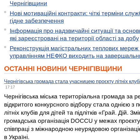
Чернігівщини
Нові мотиваційні контракти: чіткі терміни служ
гідне забезпечення
Інформація про надзвичайні ситуації та основн
які зареєстровані на території області за добу
Реконструкція магістральних теплових мереж у
управлінням НЕФКО виходить на завершальн
ОСТАННІ НОВИНИ ЧЕРНІГІВЩИНИ
Чернігівська громада стала учасницею проєкту літніх клуб
17:17
Чернігівська міська територіальна громада за 
відкритого конкурсного відбору стала однією з
літніх клубів для дітей та підлітків «Грай. Дій. З
громадська організація DOCCU у межах проєкту 
співпраці з міжнародною неурядовою організаціє
в Україні.