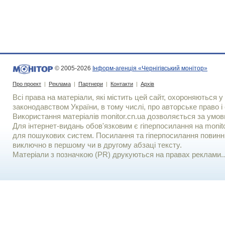
© 2005-2026
Інформ-агенція «Чернігівський монітор»
Про проект
|
Реклама
|
Партнери
|
Контакти
|
Архів
Всі права на матеріали, які містить цей сайт, охороняються у 
законодавством України, в тому числі, про авторське право і 
Використання матерiалiв monitor.cn.ua дозволяється за умов
Для iнтернет-видань обов'язковим є гiперпосилання на monito
для пошукових систем. Посилання та гіперпосилання повинні
виключно в першому чи в другому абзаці тексту.
Матеріали з позначкою (PR) друкуються на правах реклами..