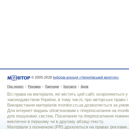
© 2005-2026
Інформ-агенція «Чернігівський монітор»
Про проект
|
Реклама
|
Партнери
|
Контакти
|
Архів
Всі права на матеріали, які містить цей сайт, охороняються у 
законодавством України, в тому числі, про авторське право і 
Використання матерiалiв monitor.cn.ua дозволяється за умов
Для iнтернет-видань обов'язковим є гiперпосилання на monito
для пошукових систем. Посилання та гіперпосилання повинні
виключно в першому чи в другому абзаці тексту.
Матеріали з позначкою (PR) друкуються на правах реклами..