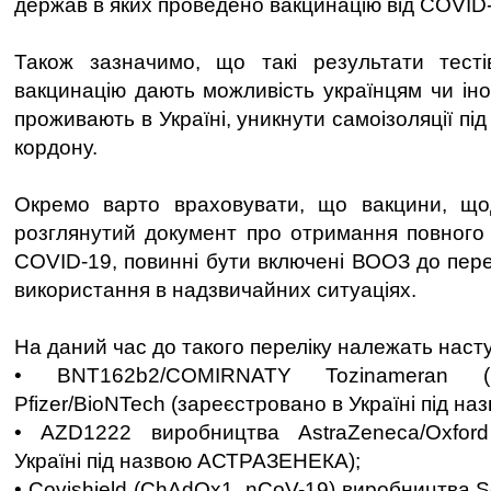
держав в яких проведено вакцинацію від COVID-
Також зазначимо, що такі результати тест
вакцинацію дають можливість українцям чи іно
проживають в Україні, уникнути самоізоляції пі
кордону.
Окремо варто враховувати, що вакцини, щ
розглянутий документ про отримання повного к
COVID-19, повинні бути включені ВООЗ до пере
використання в надзвичайних ситуаціях.
На даний час до такого переліку належать насту
• BNT162b2/COMIRNATY Tozinameran (I
Pfizer/BioNTech (зареєстровано в Україні під н
• AZD1222 виробництва AstraZeneca/Oxfor
Україні під назвою АСТРАЗЕНЕКА);
• Covishield (ChAdOx1_nCoV-19) виробництва Ser