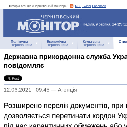
Інформ-агенція «Чернігівський монітор»:
RSS
Twitter
Facebook
Інформ-агенція
«Чернігівський монітор»
14:29:1
Неділя, 9 серпня,
Політична
Економічна
Культурна
Стил
Чернігівщина
Чернігівщина
Чернігівщина
Державна прикордонна служба Укра
повідомляє
12.06.2021 09:45
—
Агенцiя
Розширено перелік документів, при 
дозволяється перетинати кордон Укр
під час карантинних обмежень або 