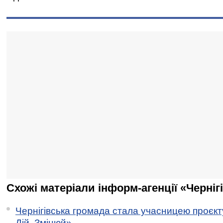
Схожі матеріали інформ-агенції «Черніг
Чернігівська громада стала учасницею проєкту 
Дій. Змінюй»