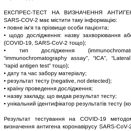
ЕКСПРЕС-ТЕСТ НА ВИЗНАЧЕННЯ АНТИГЕ
SARS-COV-2 має містити таку інформацію:
• повне ім’я та прізвище особи пацієнта;
• щодо дослідження: назву захворювання аб
(COVID-19, SARS-CoV-2 тощо);
• тип дослідження (immunochromatogr
“immunochromatography assay”, “ICA”, “Lateral
“rapid antigen test” тощо);
• дату та час забору матеріалу;
• результат тесту (negative, not detected);
• країну проведення дослідження;
• назву закладу, що видав результат тесту;
• унікальний ідентифікатор результатів тесту (к
Результат тестування на COVID-19 методо
визначення антигена коронавірусу SARS-CoV-