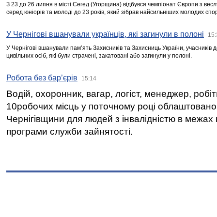
З 23 до 26 липня в місті Сегед (Угорщина) відбувся чемпіонат Європи з вес
серед юніорів та молоді до 23 років, який зібрав найсильніших молодих спо
У Чернігові вшанували українців, які загинули в полоні
15:
У Чернігові вшанували пам’ять Захисників та Захисниць України, учасників
цивільних осіб, які були страчені, закатовані або загинули у полоні.
Робота без бар’єрів
15:14
Водій, охоронник, вагар, логіст, менеджер, робі
10робочих місць у поточному році облаштован
Чернігівщини для людей з інвалідністю в межах
програми служби зайнятості.