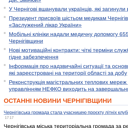
У Чернігові вшанували українців, які загинули 
Президент присвоїв шістьом медикам Чернігі
«Заслужений лікар України»
Мобільні клініки надали медичну допомогу 65
Чернігівщини
Нові мотиваційні контракти: чіткі терміни служ
гідне забезпечення
Інформація про надзвичайні ситуації та основн
які зареєстровані на території області за добу
Реконструкція магістральних теплових мереж у
управлінням НЕФКО виходить на завершальн
ОСТАННІ НОВИНИ ЧЕРНІГІВЩИНИ
Чернігівська громада стала учасницею проєкту літніх клуб
17:17
Чернігівська міська територіальна громада за 