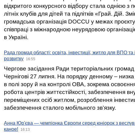
відкритого конкурсного відбору стала однією з
літніх клубів для дітей та підлітків «Грай. Дій. З
громадська організація DOCCU у межах проєкту 
співпраці з міжнародною неурядовою організаціє
в Україні.
Рада громад області: освіта, інвестиції, житло для ВПО та
розвитку
16:55
Чергове засідання Ради територіальних громад 
Чернігові 27 липня. На порядку денному – низка
в полі зору й на контролі ОВА, зокрема освоєння
робота центрів життєстійкості, забезпечення вн
переміщених осіб житлом, розроблення інвестиц
забезпечення сталого мобільного зв’язку.
Анна Юр'єва — чемпіонка Європи серед юніорок з веслув
каное!
16:13