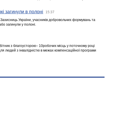
кі загинули в полоні
15:37
а Захисниць України, учасників добровольчих формувань та
 або загинули у полоні.
робітник з благоусторою– 10робочих місць у поточному році
я людей з інвалідністю в межах компенсаційної програми