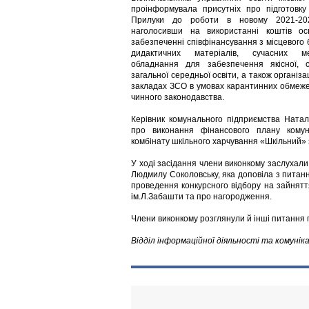
проінформувала присутніх про підготовку 
Прилуки до роботи в новому 2021-20
наголосивши на використанні коштів осв
забезпеченні співфінансування з місцевого
дидактичних матеріалів, сучасних ме
обладнання для забезпечення якісної, с
загальної середньої освіти, а також організа
закладах ЗСО в умовах карантинних обмеже
чинного законодавства.
Керівник комунального підприємства Натал
про виконання фінансового плану комун
комбінату шкільного харчування «Шкільний» з
У ході засідання члени виконкому заслухали 
Людмилу Соколовську, яка доповіла з питанн
проведення конкурсного відбору на зайнятт
ім.Л.Забашти та про нагородження.
Члени виконкому розглянули й інші питання п
Відділ інформаційної діяльності та комуніка