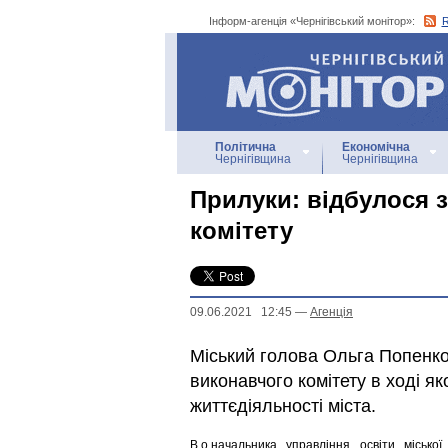
Інформ-агенція «Чернігівський монітор»:
Інформ-агенція
«Чернігівський монітор»
Політична
Економічна
Чернігівщина
Чернігівщина
Прилуки: відбулося 
комітету
09.06.2021 12:45
—
Агенцiя
Міський голова Ольга Попенко
виконавчого комітету в ході я
життєдіяльності міста.
В.о.начальника управління освіти міськ