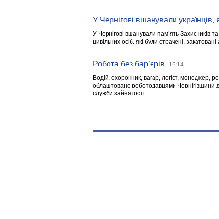
У Чернігові вшанували українців, я
У Чернігові вшанували пам’ять Захисників т
цивільних осіб, які були страчені, закатовані
Робота без бар’єрів
15:14
Водій, охоронник, вагар, логіст, менеджер, 
облаштовано роботодавцями Чернігівщини дл
служби зайнятості.