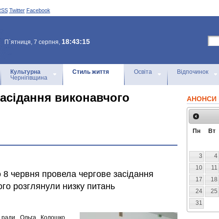
RSS
Twitter
Facebook
18:43:15
П`ятниця, 7 серпня,
Культурна
Стиль життя
Освіта
Відпочинок
Чернігівщина
засідання виконавчого
АНОНСИ 
Пн
Вт
3
4
10
11
 8 червня провела чергове засідання
17
18
кого розглянули низку питань
24
25
31
ої ради Ольга Колошко