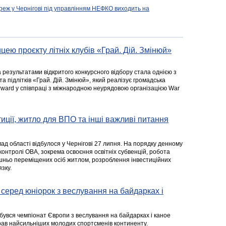
реж у Чернігові під управлінням НЕФКО виходить на
цею проєкту літніх клубів «Грай. Дій. Змінюй»
а результатами відкритого конкурсного відбору стала однією з
та підлітків «Грай. Дій. Змінюй», який реалізує громадська
rward у співпраці з міжнародною неурядовою організацією War
стиції, житло для ВПО та інші важливі питання
ад області відбулося у Чернігові 27 липня. На порядку денному
 контролі ОВА, зокрема освоєння освітніх субвенцій, робота
ішньо переміщених осіб житлом, розроблення інвестиційних
зку.
серед юніорок з веслування на байдарках і
ідбувся чемпіонат Європи з веслування на байдарках і каное
ібрав найсильніших молодих спортсменів континенту.