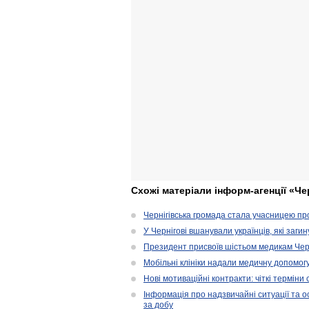
Схожі матеріали інформ-агенції «Че
Чернігівська громада стала учасницею проє
У Чернігові вшанували українців, які загин
Президент присвоїв шістьом медикам Чер
Мобільні клініки надали медичну допомог
Нові мотиваційні контракти: чіткі терміни
Інформація про надзвичайні ситуації та ос
за добу