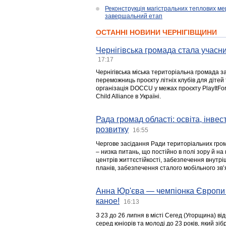
Реконструкція магістральних теплових ме
завершальний етап
ОСТАННІ НОВИНИ ЧЕРНІГІВЩИНИ
Чернігівська громада стала учасни
17:17
Чернігівська міська територіальна громада з
переможниць проєкту літніх клубів для дітей 
організація DOCCU у межах проєкту PlayItFo
Child Alliance в Україні.
Рада громад області: освіта, інве
розвитку
16:55
Чергове засідання Ради територіальних гром
– низка питань, що постійно в полі зору й на
центрів життєстійкості, забезпечення внутр
планів, забезпечення сталого мобільного зв’я
Анна Юр'єва — чемпіонка Європи 
каное!
16:13
З 23 до 26 липня в місті Сегед (Угорщина) в
серед юніорів та молоді до 23 років, який з