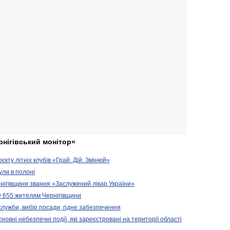
рнігівський монітор»
кту літніх клубів «Грай. Дій. Змінюй»
ули в полоні
нігівщини звання «Заслужений лікар України»
у 655 жителям Чернігівщини
 служби, вибір посади, гідне забезпечення
новні небезпечні події, які зареєстровані на території області