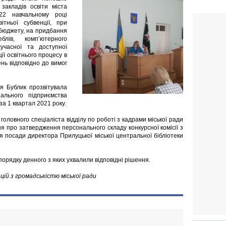
закладів освіти міста
22 навчальному році
ітньої субвенції, при
 бюджету, на придбання
блів, комп’ютерного
учасної та доступної
ції освітнього процесу в
нь відповідно до вимог
я Бублик прозвітувала
ального підприємства
а 1 квартал 2021 року.
головного спеціаліста відділу по роботі з кадрами міської ради
я про затвердження персонального складу конкурсної комісії з
я посади директора Прилуцької міської центральної бібліотеки
орядку денного з яких ухвалили відповідні рішення.
цій з громадськістю міської ради