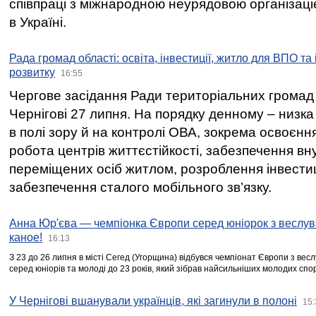
співпраці з міжнародною неурядовою організаціє
в Україні.
Рада громад області: освіта, інвестиції, житло для ВПО та
розвитку
16:55
Чергове засідання Ради територіальних громад 
Чернігові 27 липня. На порядку денному – низка
в полі зору й на контролі ОВА, зокрема освоєння
робота центрів життєстійкості, забезпечення вн
переміщених осіб житлом, розроблення інвестиц
забезпечення сталого мобільного зв’язку.
Анна Юр'єва — чемпіонка Європи серед юніорок з веслув
каное!
16:13
З 23 до 26 липня в місті Сегед (Угорщина) відбувся чемпіонат Європи з вес
серед юніорів та молоді до 23 років, який зібрав найсильніших молодих спо
У Чернігові вшанували українців, які загинули в полоні
15: