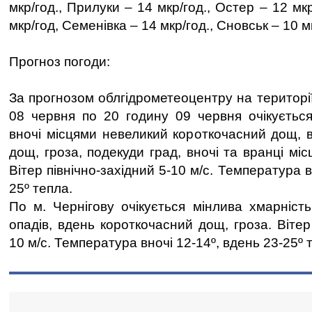
мкр/год., Прилуки – 14 мкр/год., Остер – 12 мк
мкр/год, Семенівка – 14 мкр/год., Сновськ – 10 м
Прогноз погоди:
За прогнозом облгідрометеоцентру на території
08 червня по 20 годину 09 червня очікується
вночі місцями невеликий короткочасний дощ, 
дощ, гроза, подекуди град, вночі та вранці мі
Вітер північно-західний 5-10 м/с. Температура в
25º тепла.
По м. Чернігову очікується мінлива хмарність
опадів, вдень короткочасний дощ, гроза. Вітер 
10 м/с. Температура вночі 12-14º, вдень 23-25º 