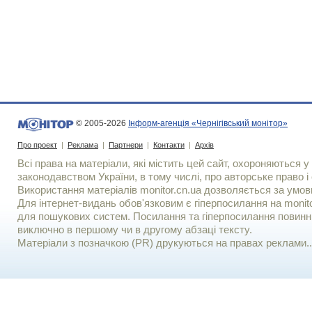
© 2005-2026
Інформ-агенція «Чернігівський монітор»
Про проект
|
Реклама
|
Партнери
|
Контакти
|
Архів
Всі права на матеріали, які містить цей сайт, охороняються у 
законодавством України, в тому числі, про авторське право і 
Використання матерiалiв monitor.cn.ua дозволяється за умов
Для iнтернет-видань обов'язковим є гiперпосилання на monito
для пошукових систем. Посилання та гіперпосилання повинні
виключно в першому чи в другому абзаці тексту.
Матеріали з позначкою (PR) друкуються на правах реклами..