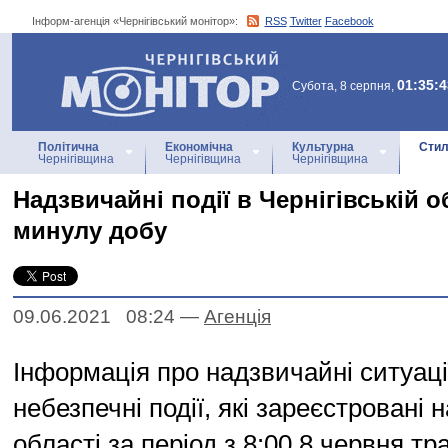
Інформ-агенція «Чернігівський монітор»:
RSS
Twitter
Facebook
Інформ-агенція
«Чернігівський монітор»
01:35:4
Субота, 8 серпня,
Політична
Економічна
Культурна
Стил
Чернігівщина
Чернігівщина
Чернігівщина
Надзвичайні події в Чернігівській о
минулу добу
09.06.2021 08:24
—
Агенцiя
Інформація про надзвичайні ситуації
небезпечні події, які зареєстровані н
області за період з 8:00 8 червня тр