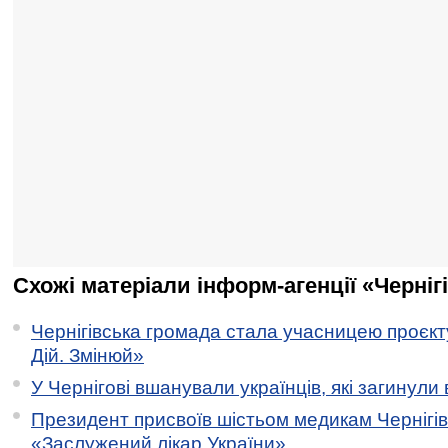
Схожі матеріали інформ-агенції «Черніг
Чернігівська громада стала учасницею проєкту 
Дій. Змінюй»
У Чернігові вшанували українців, які загинули 
Президент присвоїв шістьом медикам Чернігі
«Заслужений лікар України»