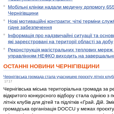
Мобільні клініки надали медичну допомогу 65
Чернігівщини
Нові мотиваційні контракти: чіткі терміни служ
гідне забезпечення
Інформація про надзвичайні ситуації та основн
які зареєстровані на території області за добу
Реконструкція магістральних теплових мереж у
управлінням НЕФКО виходить на завершальн
ОСТАННІ НОВИНИ ЧЕРНІГІВЩИНИ
Чернігівська громада стала учасницею проєкту літніх клуб
17:17
Чернігівська міська територіальна громада за 
відкритого конкурсного відбору стала однією з
літніх клубів для дітей та підлітків «Грай. Дій. З
громадська організація DOCCU у межах проєкту 