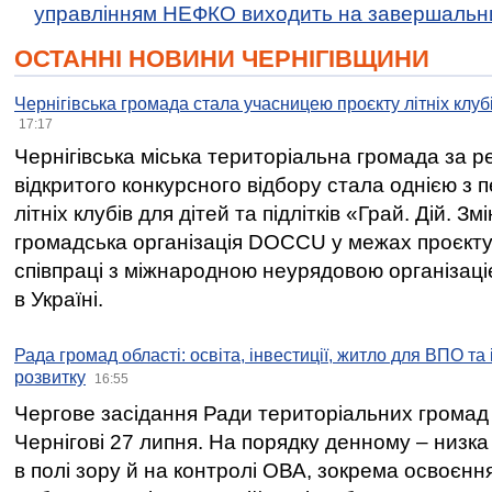
управлінням НЕФКО виходить на завершальн
ОСТАННІ НОВИНИ ЧЕРНІГІВЩИНИ
Чернігівська громада стала учасницею проєкту літніх клуб
17:17
Чернігівська міська територіальна громада за 
відкритого конкурсного відбору стала однією з
літніх клубів для дітей та підлітків «Грай. Дій. З
громадська організація DOCCU у межах проєкту 
співпраці з міжнародною неурядовою організаціє
в Україні.
Рада громад області: освіта, інвестиції, житло для ВПО та
розвитку
16:55
Чергове засідання Ради територіальних громад 
Чернігові 27 липня. На порядку денному – низка
в полі зору й на контролі ОВА, зокрема освоєння