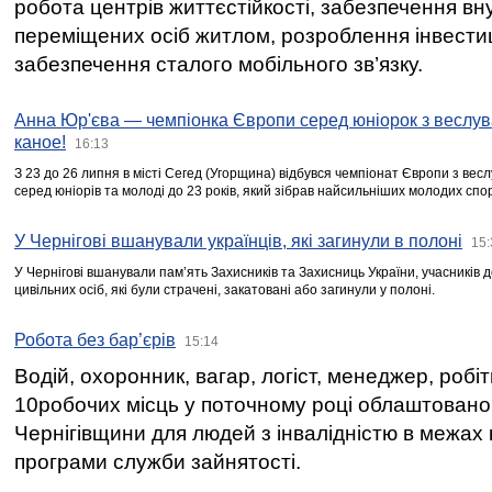
робота центрів життєстійкості, забезпечення вн
переміщених осіб житлом, розроблення інвестиц
забезпечення сталого мобільного зв’язку.
Анна Юр'єва — чемпіонка Європи серед юніорок з веслув
каное!
16:13
З 23 до 26 липня в місті Сегед (Угорщина) відбувся чемпіонат Європи з вес
серед юніорів та молоді до 23 років, який зібрав найсильніших молодих спо
У Чернігові вшанували українців, які загинули в полоні
15:
У Чернігові вшанували пам’ять Захисників та Захисниць України, учасників
цивільних осіб, які були страчені, закатовані або загинули у полоні.
Робота без бар’єрів
15:14
Водій, охоронник, вагар, логіст, менеджер, робі
10робочих місць у поточному році облаштован
Чернігівщини для людей з інвалідністю в межах
програми служби зайнятості.