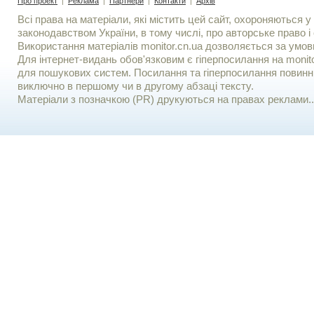
Про проект
|
Реклама
|
Партнери
|
Контакти
|
Архів
Всі права на матеріали, які містить цей сайт, охороняються у 
законодавством України, в тому числі, про авторське право і 
Використання матерiалiв monitor.cn.ua дозволяється за умов
Для iнтернет-видань обов'язковим є гiперпосилання на monito
для пошукових систем. Посилання та гіперпосилання повинні
виключно в першому чи в другому абзаці тексту.
Матеріали з позначкою (PR) друкуються на правах реклами..