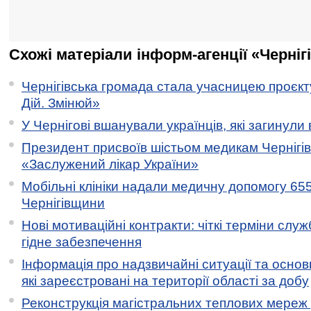
Схожі матеріали інформ-агенції «Черніг
Чернігівська громада стала учасницею проєкту 
Дій. Змінюй»
У Чернігові вшанували українців, які загинули 
Президент присвоїв шістьом медикам Чернігі
«Заслужений лікар України»
Мобільні клініки надали медичну допомогу 65
Чернігівщини
Нові мотиваційні контракти: чіткі терміни служ
гідне забезпечення
Інформація про надзвичайні ситуації та основн
які зареєстровані на території області за добу
Реконструкція магістральних теплових мереж у