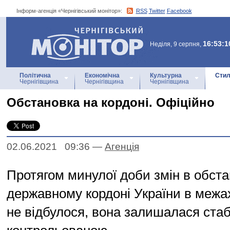
Інформ-агенція «Чернігівський монітор»:
RSS
Twitter
Facebook
Інформ-агенція
«Чернігівський монітор»
16:53:1
Неділя, 9 серпня,
Політична
Економічна
Культурна
Стил
Чернігівщина
Чернігівщина
Чернігівщина
Обстановка на кордоні. Офіційно
02.06.2021 09:36
—
Агенцiя
Протягом минулої доби змін в обста
державному кордоні України в межа
не відбулося, вона залишалася ста