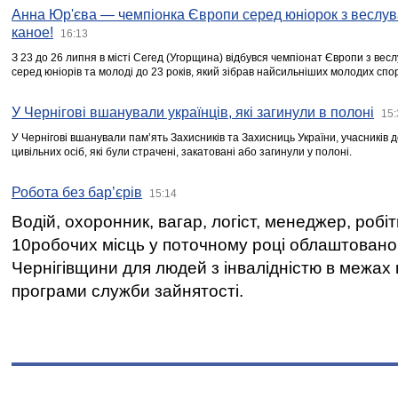
Анна Юр'єва — чемпіонка Європи серед юніорок з веслув
каное!
16:13
З 23 до 26 липня в місті Сегед (Угорщина) відбувся чемпіонат Європи з вес
серед юніорів та молоді до 23 років, який зібрав найсильніших молодих спо
У Чернігові вшанували українців, які загинули в полоні
15:
У Чернігові вшанували пам’ять Захисників та Захисниць України, учасників
цивільних осіб, які були страчені, закатовані або загинули у полоні.
Робота без бар’єрів
15:14
Водій, охоронник, вагар, логіст, менеджер, робі
10робочих місць у поточному році облаштован
Чернігівщини для людей з інвалідністю в межах
програми служби зайнятості.