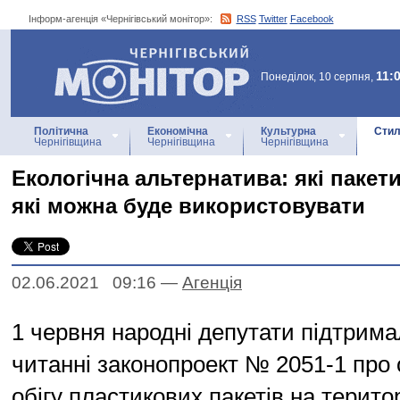
Інформ-агенція «Чернігівський монітор»:
RSS
Twitter
Facebook
Інформ-агенція
«Чернігівський монітор»
11:
Понеділок, 10 серпня,
Політична
Економічна
Культурна
Стил
Чернігівщина
Чернігівщина
Чернігівщина
Екологічна альтернатива: які пакети
які можна буде використовувати
02.06.2021 09:16
—
Агенцiя
1 червня народні депутати підтрима
читанні законопроект № 2051-1 про
обігу пластикових пакетів на територ