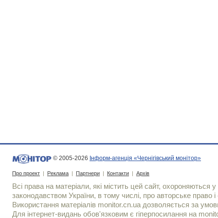
© 2005-2026
Інформ-агенція «Чернігівський монітор»
Про проект
|
Реклама
|
Партнери
|
Контакти
|
Архів
Всі права на матеріали, які містить цей сайт, охороняються у 
законодавством України, в тому числі, про авторське право і 
Використання матерiалiв monitor.cn.ua дозволяється за умов
Для iнтернет-видань обов'язковим є гiперпосилання на monito