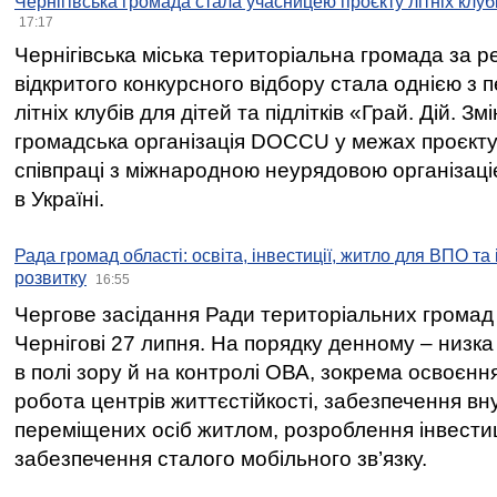
Чернігівська громада стала учасницею проєкту літніх клуб
17:17
Чернігівська міська територіальна громада за 
відкритого конкурсного відбору стала однією з
літніх клубів для дітей та підлітків «Грай. Дій. З
громадська організація DOCCU у межах проєкту 
співпраці з міжнародною неурядовою організаціє
в Україні.
Рада громад області: освіта, інвестиції, житло для ВПО та
розвитку
16:55
Чергове засідання Ради територіальних громад 
Чернігові 27 липня. На порядку денному – низка
в полі зору й на контролі ОВА, зокрема освоєння
робота центрів життєстійкості, забезпечення вн
переміщених осіб житлом, розроблення інвестиц
забезпечення сталого мобільного зв’язку.