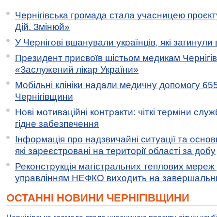
Чернігівська громада стала учасницею проєкту 
Дій. Змінюй»
У Чернігові вшанували українців, які загинули 
Президент присвоїв шістьом медикам Чернігі
«Заслужений лікар України»
Мобільні клініки надали медичну допомогу 65
Чернігівщини
Нові мотиваційні контракти: чіткі терміни служ
гідне забезпечення
Інформація про надзвичайні ситуації та основн
які зареєстровані на території області за добу
Реконструкція магістральних теплових мереж у
управлінням НЕФКО виходить на завершальн
ОСТАННІ НОВИНИ ЧЕРНІГІВЩИНИ