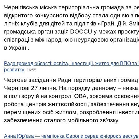
Чернігівська міська територіальна громада за 
відкритого конкурсного відбору стала однією з
літніх клубів для дітей та підлітків «Грай. Дій. З
громадська організація DOCCU у межах проєкту 
співпраці з міжнародною неурядовою організаціє
в Україні.
Рада громад області: освіта, інвестиції, житло для ВПО та
розвитку
16:55
Чергове засідання Ради територіальних громад 
Чернігові 27 липня. На порядку денному – низка
в полі зору й на контролі ОВА, зокрема освоєння
робота центрів життєстійкості, забезпечення вн
переміщених осіб житлом, розроблення інвестиц
забезпечення сталого мобільного зв’язку.
Анна Юр'єва — чемпіонка Європи серед юніорок з веслув