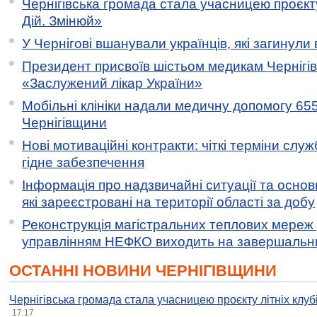
Чернігівська громада стала учасницею проєкту 
Дій. Змінюй»
У Чернігові вшанували українців, які загинули 
Президент присвоїв шістьом медикам Чернігі
«Заслужений лікар України»
Мобільні клініки надали медичну допомогу 65
Чернігівщини
Нові мотиваційні контракти: чіткі терміни служ
гідне забезпечення
Інформація про надзвичайні ситуації та основн
які зареєстровані на території області за добу
Реконструкція магістральних теплових мереж у
управлінням НЕФКО виходить на завершальн
ОСТАННІ НОВИНИ ЧЕРНІГІВЩИНИ
Чернігівська громада стала учасницею проєкту літніх клуб
17:17