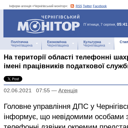
Інформ-агенція «Чернігівський монітор»:
RSS
Twitter
Facebook
Інформ-агенція
«Чернігівський монітор»
05:41
П`ятниця, 7 серпня,
Політична
Економічна
Культурна
Стил
Чернігівщина
Чернігівщина
Чернігівщина
На території області телефонні шах
імені працівників податкової служб
02.06.2021 07:55
—
Агенцiя
Головне управління ДПС у Чернігівс
інформує, що невідомими особами 
телефонні дзвінки окремим предста