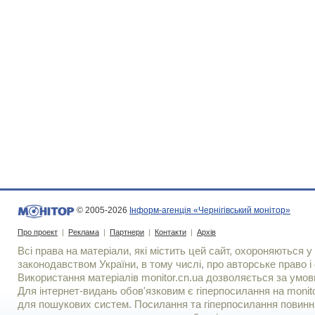
© 2005-2026
Інформ-агенція «Чернігівський монітор»
Про проект
|
Реклама
|
Партнери
|
Контакти
|
Архів
Всі права на матеріали, які містить цей сайт, охороняються у 
законодавством України, в тому числі, про авторське право і 
Використання матерiалiв monitor.cn.ua дозволяється за умов
Для iнтернет-видань обов'язковим є гiперпосилання на monito
для пошукових систем. Посилання та гіперпосилання повинні