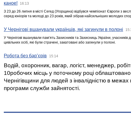
каное!
16:13
З 23 до 26 липня в місті Сегед (Угорщина) відбувся чемпіонат Європи з вес
серед юніорів та молоді до 23 років, який зібрав найсильніших молодих спо
У Чернігові вшанували українців, які загинули в полоні
15:
У Чернігові вшанували пам’ять Захисників та Захисниць України, учасників
цивільних осіб, які були страчені, закатовані або загинули у полоні.
Робота без бар’єрів
15:14
Водій, охоронник, вагар, логіст, менеджер, робі
10робочих місць у поточному році облаштован
Чернігівщини для людей з інвалідністю в межах
програми служби зайнятості.