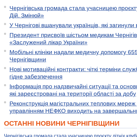
Чернігівська громада стала учасницею проєкту 
Дій. Змінюй»
У Чернігові вшанували українців, які загинули 
Президент присвоїв шістьом медикам Чернігі
«Заслужений лікар України»
Мобільні клініки надали медичну допомогу 65
Чернігівщини
Нові мотиваційні контракти: чіткі терміни служ
гідне забезпечення
Інформація про надзвичайні ситуації та основн
які зареєстровані на території області за добу
Реконструкція магістральних теплових мереж у
управлінням НЕФКО виходить на завершальн
ОСТАННІ НОВИНИ ЧЕРНІГІВЩИНИ
Чернігівська громада стала учасницею проєкту літніх клуб