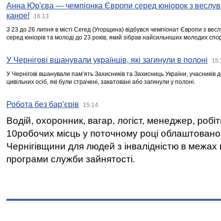
Анна Юр'єва — чемпіонка Європи серед юніорок з веслув
каное!
16:13
З 23 до 26 липня в місті Сегед (Угорщина) відбувся чемпіонат Європи з вес
серед юніорів та молоді до 23 років, який зібрав найсильніших молодих спо
У Чернігові вшанували українців, які загинули в полоні
15:
У Чернігові вшанували пам’ять Захисників та Захисниць України, учасників
цивільних осіб, які були страчені, закатовані або загинули у полоні.
Робота без бар’єрів
15:14
Водій, охоронник, вагар, логіст, менеджер, робі
10робочих місць у поточному році облаштован
Чернігівщини для людей з інвалідністю в межах
програми служби зайнятості.