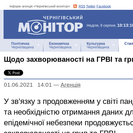
Інформ-агенція «Чернігівський монітор»:
RSS
Twitter
Facebook
Інформ-агенція
«Чернігівський монітор»
10:13:1
Неділя, 9 серпня,
Політична
Економічна
Культурна
Стил
Чернігівщина
Чернігівщина
Чернігівщина
Щодо захворюваності на ГРВІ та гр
01.06.2021 14:01
—
Агенцiя
У зв'язку з продовженням у світі па
та необхідністю отримання даних для
епідемічної небезпеки продовжуєть