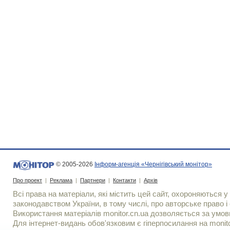
© 2005-2026
Інформ-агенція «Чернігівський монітор»
Про проект
|
Реклама
|
Партнери
|
Контакти
|
Архів
Всі права на матеріали, які містить цей сайт, охороняються у 
законодавством України, в тому числі, про авторське право і 
Використання матерiалiв monitor.cn.ua дозволяється за умов
Для iнтернет-видань обов'язковим є гiперпосилання на monito