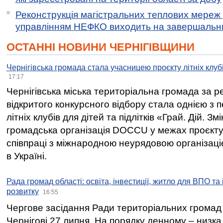
Реконструкція магістральних теплових мереж у
управлінням НЕФКО виходить на завершальн
ОСТАННІ НОВИНИ ЧЕРНІГІВЩИНИ
Чернігівська громада стала учасницею проєкту літніх клуб
17:17
Чернігівська міська територіальна громада за 
відкритого конкурсного відбору стала однією з
літніх клубів для дітей та підлітків «Грай. Дій. З
громадська організація DOCCU у межах проєкту 
співпраці з міжнародною неурядовою організаціє
в Україні.
Рада громад області: освіта, інвестиції, житло для ВПО та
розвитку
16:55
Чергове засідання Ради територіальних громад 
Чернігові 27 липня. На порядку денному – низка