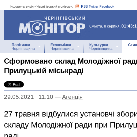
Інформ-агенція «Чернігівський монітор»:
RSS
Twitter
Facebook
Інформ-агенція
«Чернігівський монітор»
01:43:1
Субота, 8 серпня,
Політична
Економічна
Культурна
Стил
Чернігівщина
Чернігівщина
Чернігівщина
Сформовано склад Молодіжної рад
Прилуцькій міськраді
29.05.2021 11:10
—
Агенцiя
27 травня відбулися установчі збо
складу Молодіжної ради при Прилуць
раді.