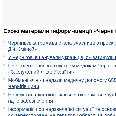
Схожі матеріали інформ-агенції «Черніг
Чернігівська громада стала учасницею проєкту 
Дій. Змінюй»
У Чернігові вшанували українців, які загинули 
Президент присвоїв шістьом медикам Чернігі
«Заслужений лікар України»
Мобільні клініки надали медичну допомогу 65
Чернігівщини
Нові мотиваційні контракти: чіткі терміни служ
гідне забезпечення
Інформація про надзвичайні ситуації та основн
які зареєстровані на території області за добу