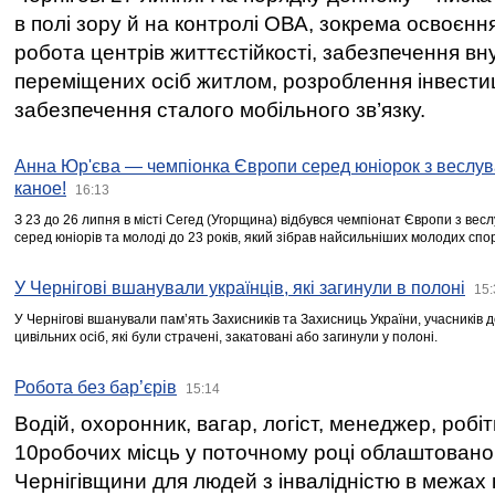
в полі зору й на контролі ОВА, зокрема освоєння
робота центрів життєстійкості, забезпечення вн
переміщених осіб житлом, розроблення інвестиц
забезпечення сталого мобільного зв’язку.
Анна Юр'єва — чемпіонка Європи серед юніорок з веслув
каное!
16:13
З 23 до 26 липня в місті Сегед (Угорщина) відбувся чемпіонат Європи з вес
серед юніорів та молоді до 23 років, який зібрав найсильніших молодих спо
У Чернігові вшанували українців, які загинули в полоні
15:
У Чернігові вшанували пам’ять Захисників та Захисниць України, учасників
цивільних осіб, які були страчені, закатовані або загинули у полоні.
Робота без бар’єрів
15:14
Водій, охоронник, вагар, логіст, менеджер, робі
10робочих місць у поточному році облаштован
Чернігівщини для людей з інвалідністю в межах