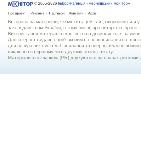
© 2005-2026
Інформ-агенція «Чернігівський монітор»
Про проект
|
Реклама
|
Партнери
|
Контакти
|
Архів
Всі права на матеріали, які містить цей сайт, охороняються у 
законодавством України, в тому числі, про авторське право і 
Використання матерiалiв monitor.cn.ua дозволяється за умов
Для iнтернет-видань обов'язковим є гiперпосилання на monito
для пошукових систем. Посилання та гіперпосилання повинні
виключно в першому чи в другому абзаці тексту.
Матеріали з позначкою (PR) друкуються на правах реклами..