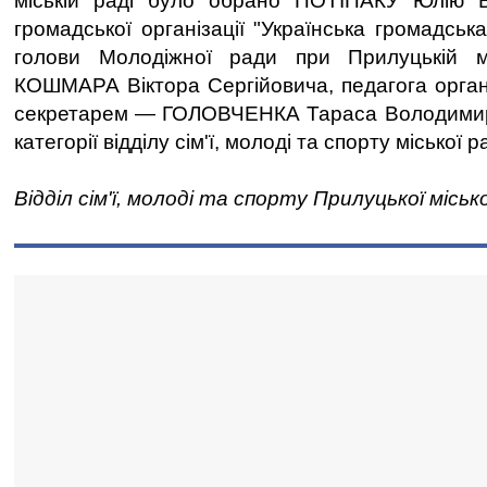
міській раді було обрано ПОТІПАКУ Юлію Ві
громадської організації "Українська громадськ
голови Молодіжної ради при Прилуцькій м
КОШМАРА Віктора Сергійовича, педагога орга
секретарем — ГОЛОВЧЕНКА Тараса Володимиров
категорії відділу сім'ї, молоді та спорту міської р
Відділ сім'ї, молоді та спорту Прилуцької міськ