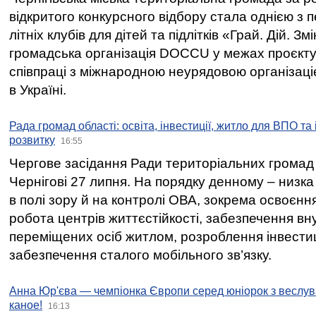
відкритого конкурсного відбору стала однією з
літніх клубів для дітей та підлітків «Грай. Дій. З
громадська організація DOCCU у межах проєкту 
співпраці з міжнародною неурядовою організаціє
в Україні.
Рада громад області: освіта, інвестиції, житло для ВПО та
розвитку
16:55
Чергове засідання Ради територіальних громад 
Чернігові 27 липня. На порядку денному – низка
в полі зору й на контролі ОВА, зокрема освоєння
робота центрів життєстійкості, забезпечення вн
переміщених осіб житлом, розроблення інвестиц
забезпечення сталого мобільного зв’язку.
Анна Юр'єва — чемпіонка Європи серед юніорок з веслув
каное!
16:13