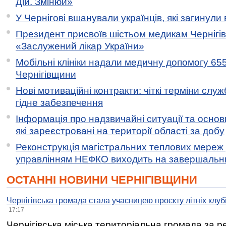
Дій. Змінюй»
У Чернігові вшанували українців, які загинули 
Президент присвоїв шістьом медикам Чернігі
«Заслужений лікар України»
Мобільні клініки надали медичну допомогу 65
Чернігівщини
Нові мотиваційні контракти: чіткі терміни служ
гідне забезпечення
Інформація про надзвичайні ситуації та основн
які зареєстровані на території області за добу
Реконструкція магістральних теплових мереж у
управлінням НЕФКО виходить на завершальн
ОСТАННІ НОВИНИ ЧЕРНІГІВЩИНИ
Чернігівська громада стала учасницею проєкту літніх клуб
17:17
Чернігівська міська територіальна громада за 