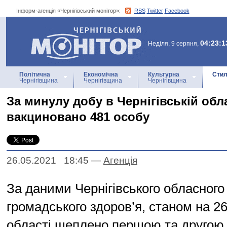
Інформ-агенція «Чернігівський монітор»:
RSS
Twitter
Facebook
Інформ-агенція
«Чернігівський монітор»
04:23:1
Неділя, 9 серпня,
Політична
Економічна
Культурна
Стил
Чернігівщина
Чернігівщина
Чернігівщина
За минулу добу в Чернігівській обл
вакциновано 481 особу
26.05.2021 18:45
—
Агенцiя
За даними Чернігівського обласного
громадського здоров’я, станом на 26
області щеплено першою та другою