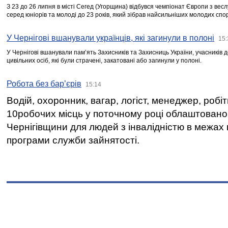
З 23 до 26 липня в місті Сегед (Угорщина) відбувся чемпіонат Європи з вес
серед юніорів та молоді до 23 років, який зібрав найсильніших молодих спо
У Чернігові вшанували українців, які загинули в полоні
15:
У Чернігові вшанували пам’ять Захисників та Захисниць України, учасників
цивільних осіб, які були страчені, закатовані або загинули у полоні.
Робота без бар’єрів
15:14
Водій, охоронник, вагар, логіст, менеджер, робі
10робочих місць у поточному році облаштован
Чернігівщини для людей з інвалідністю в межах
програми служби зайнятості.