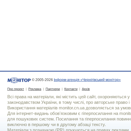
© 2005-2026
Інформ-агенція «Чернігівський монітор»
Про проект
|
Реклама
|
Партнери
|
Контакти
|
Архів
Всі права на матеріали, які містить цей сайт, охороняються у 
законодавством України, в тому числі, про авторське право і 
Використання матерiалiв monitor.cn.ua дозволяється за умов
Для iнтернет-видань обов'язковим є гiперпосилання на monito
для пошукових систем. Посилання та гіперпосилання повинні
виключно в першому чи в другому абзаці тексту.
Матеріали з позначкою (PR) друкуються на правах реклами..