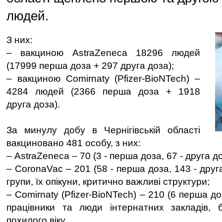
людей.
З них:
– вакциною AstraZeneca 18296 людей
(17999 перша доза + 297 друга доза);
– вакциною Comirnaty (Pfizer-BioNTech) –
4284 людей (2366 перша доза + 1918
друга доза).
За минулу добу в Чернігівській області
вакциновано 481 особу, з них:
– AstraZeneca – 70 (3 - перша доза, 67 - друга до
– CoronaVac – 201 (58 - перша доза, 143 - друг
групи, їх опікуни, критично важливі структури;
– Comirnaty (Pfizer-BioNTech) – 210 (6 перша д
працівники та люди інтернатних закладів, 
похилого віку.