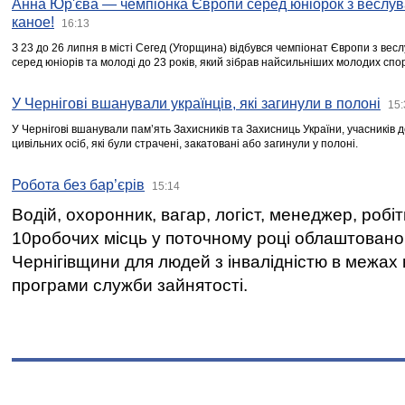
Анна Юр'єва — чемпіонка Європи серед юніорок з веслув
каное!
16:13
З 23 до 26 липня в місті Сегед (Угорщина) відбувся чемпіонат Європи з вес
серед юніорів та молоді до 23 років, який зібрав найсильніших молодих спо
У Чернігові вшанували українців, які загинули в полоні
15:
У Чернігові вшанували пам’ять Захисників та Захисниць України, учасників
цивільних осіб, які були страчені, закатовані або загинули у полоні.
Робота без бар’єрів
15:14
Водій, охоронник, вагар, логіст, менеджер, робі
10робочих місць у поточному році облаштован
Чернігівщини для людей з інвалідністю в межах
програми служби зайнятості.