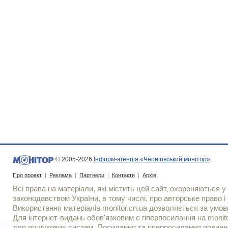
© 2005-2026
Інформ-агенція «Чернігівський монітор»
Про проект
|
Реклама
|
Партнери
|
Контакти
|
Архів
Всі права на матеріали, які містить цей сайт, охороняються у 
законодавством України, в тому числі, про авторське право і 
Використання матерiалiв monitor.cn.ua дозволяється за умов
Для iнтернет-видань обов'язковим є гiперпосилання на monito
для пошукових систем. Посилання та гіперпосилання повинні