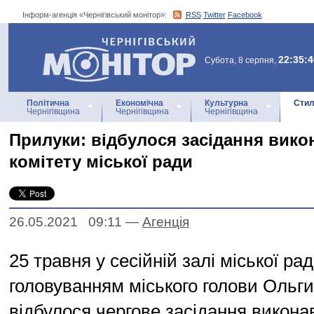
Інформ-агенція «Чернігівський монітор»:
RSS
Twitter
Facebook
Інформ-агенція
«Чернігівський монітор»
22:35:4
Субота, 8 серпня,
Політична
Економічна
Культурна
Стил
Чернігівщина
Чернігівщина
Чернігівщина
Прилуки: відбулося засідання вико
комітету міської ради
26.05.2021 09:11
—
Агенцiя
25 травня у сесійній залі міської рад
головуванням міського голови Ольги
відбулося чергове засідання викона