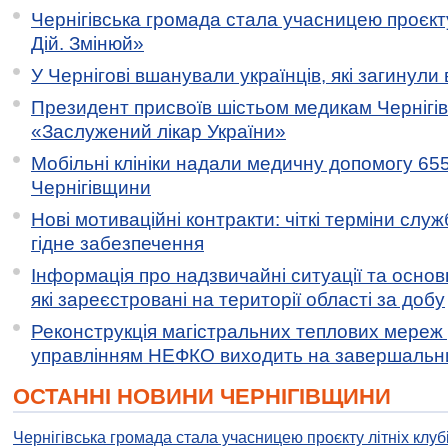
Чернігівська громада стала учасницею проєкту 
Дій. Змінюй»
У Чернігові вшанували українців, які загинули 
Президент присвоїв шістьом медикам Чернігі
«Заслужений лікар України»
Мобільні клініки надали медичну допомогу 65
Чернігівщини
Нові мотиваційні контракти: чіткі терміни служ
гідне забезпечення
Інформація про надзвичайні ситуації та основн
які зареєстровані на території області за добу
Реконструкція магістральних теплових мереж у
управлінням НЕФКО виходить на завершальн
ОСТАННІ НОВИНИ ЧЕРНІГІВЩИНИ
Чернігівська громада стала учасницею проєкту літніх клуб