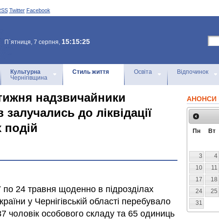
RSS
Twitter
Facebook
15:15:25
П`ятниця, 7 серпня,
Культурна
Стиль життя
Освіта
Відпочинок
Чернігівщина
тижня надзвичайники
АНОНСИ 
в залучались до ліквідації
 подій
Пн
Вт
3
4
10
11
17
18
 по 24 травня щоденно в підрозділах
24
25
раїни у Чернігівській області перебувало
31
87 чоловік особового складу та 65 одиниць