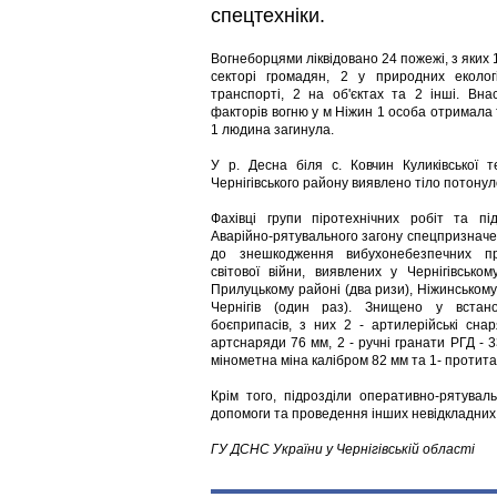
спецтехніки.
Вогнеборцями ліквідовано 24 пожежі, з яких
секторі громадян, 2 у природних еколог
транспорті, 2 на об'єктах та 2 інші. Вна
факторів вогню у м Ніжин 1 особа отримала т
1 людина загинула.
У р. Десна біля с. Ковчин Куликівської т
Чернігівського району виявлено тіло потонул
Фахівці групи піротехнічних робіт та пі
Аварійно-рятувального загону спецпризначе
до знешкодження вибухонебезпечних пр
світової війни, виявлених у Чернігівському
Прилуцькому районі (два ризи), Ніжинському 
Чернігів (один раз). Знищено у встан
боєприпасів, з них 2 - артилерійські сн
артснаряди 76 мм, 2 - ручні гранати РГД - 33
мінометна міна калібром 82 мм та 1- протита
Крім того, підрозділи оперативно-рятува
допомоги та проведення інших невідкладних 
ГУ ДСНС України у Чернігівській області