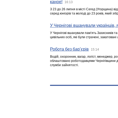
каное!
16:13
З 23 до 26 липня в місті Сегед (Угорщина) в
серед юніорів та молоді до 23 років, який з
У Чернігові вшанували українців, я
У Чернігові вшанували пам’ять Захисників т
цивільних осіб, які були страчені, закатовані
Робота без бар’єрів
15:14
Водій, охоронник, вагар, логіст, менеджер, 
облаштовано роботодавцями Чернігівщини дл
служби зайнятості.