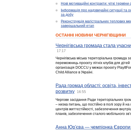
Нові мотиваційні контракти: чіткі терміни
Інформація про надзвичайні ситуації та ос
за добу
Реконструкція магістральних теплових ме
завершальний етап
ОСТАННІ НОВИНИ ЧЕРНІГІВЩИНИ
Чернігівська громада стала учасни
17:17
Чернігівська міська територіальна громада з
переможниць проєкту літніх клубів для дітей 
організація DOCCU у межах проєкту PlayItFo
Child Alliance в Україні.
Рада громад області: освіта, інве
розвитку
16:55
Чергове засідання Ради територіальних гром
– низка питань, що постійно в полі зору й на
центрів життєстійкості, забезпечення внутр
планів, забезпечення сталого мобільного зв’я
Анна Юр'єва — чемпіонка Європи 