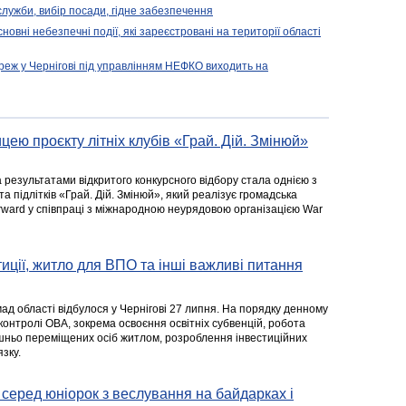
 служби, вибір посади, гідне забезпечення
новні небезпечні події, які зареєстровані на території області
реж у Чернігові під управлінням НЕФКО виходить на
цею проєкту літніх клубів «Грай. Дій. Змінюй»
а результатами відкритого конкурсного відбору стала однією з
та підлітків «Грай. Дій. Змінюй», який реалізує громадська
rward у співпраці з міжнародною неурядовою організацією War
стиції, житло для ВПО та інші важливі питання
ад області відбулося у Чернігові 27 липня. На порядку денному
 контролі ОВА, зокрема освоєння освітніх субвенцій, робота
ішньо переміщених осіб житлом, розроблення інвестиційних
зку.
серед юніорок з веслування на байдарках і