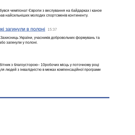
ідбувся чемпіонат Європи з веслування на байдарках і каное
ібрав найсильніших молодих спортсменів континенту.
кі загинули в полоні
15:37
а Захисниць України, учасників добровольчих формувань та
 або загинули у полоні.
робітник з благоусторою– 10робочих місць у поточному році
я людей з інвалідністю в межах компенсаційної програми