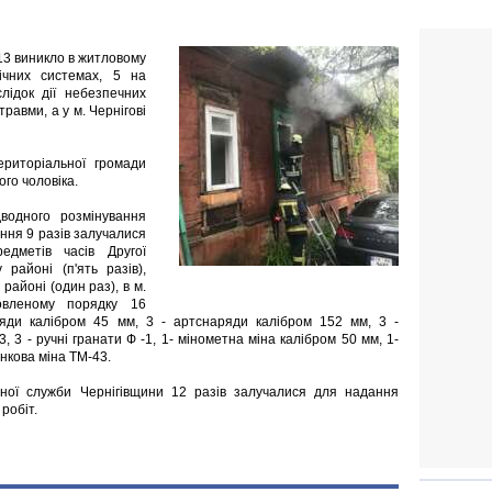
 13 виникло в житловому
ічних системах, 5 на
слідок дії небезпечних
равми, а у м. Чернігові
ериторіальної громади
ого чоловіка.
дводного розмінування
ння 9 разів залучалися
едметів часів Другої
 районі (п'ять разів),
районі (один раз), в м.
овленому порядку 16
аряди калібром 45 мм, 3 - артснаряди калібром 152 мм, 3 -
, 3 - ручні гранати Ф -1, 1- мінометна міна калібром 50 мм, 1-
нкова міна ТМ-43.
льної служби Чернігівщини 12 разів залучалися для надання
робіт.