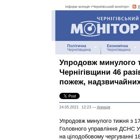
Інформ-агенція «Чернігівський монітор»:
Інформ-агенція
«Чернігівський монітор»
Політична
Економічна
Чернігівщина
Чернігівщина
Упродовж минулого 
Чернігівщини 46 разі
пожеж, надзвичайних
24.05.2021 12:23
—
Агенцiя
Упродовж минулого тижня з 17
Головного управління ДСНС Ук
на цілодобовому чергуванні 1