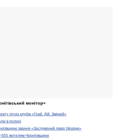
рнігівський монітор»
кту літніх клубів «Грай. Дій. Змінюй»
ули в полоні
нігівщини звання «Заслужений лікар України»
у 655 жителям Чернігівщини