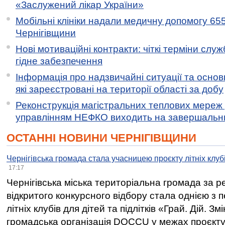
«Заслужений лікар України»
Мобільні клініки надали медичну допомогу 65
Чернігівщини
Нові мотиваційні контракти: чіткі терміни служ
гідне забезпечення
Інформація про надзвичайні ситуації та основн
які зареєстровані на території області за добу
Реконструкція магістральних теплових мереж у
управлінням НЕФКО виходить на завершальн
ОСТАННІ НОВИНИ ЧЕРНІГІВЩИНИ
Чернігівська громада стала учасницею проєкту літніх клуб
17:17
Чернігівська міська територіальна громада за 
відкритого конкурсного відбору стала однією з
літніх клубів для дітей та підлітків «Грай. Дій. З
громадська організація DOCCU у межах проєкту 