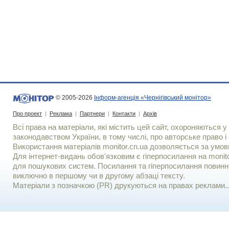
© 2005-2026
Інформ-агенція «Чернігівський монітор»
Про проект
|
Реклама
|
Партнери
|
Контакти
|
Архів
Всі права на матеріали, які містить цей сайт, охороняються у 
законодавством України, в тому числі, про авторське право і 
Використання матерiалiв monitor.cn.ua дозволяється за умов
Для iнтернет-видань обов'язковим є гiперпосилання на monito
для пошукових систем. Посилання та гіперпосилання повинні
виключно в першому чи в другому абзаці тексту.
Матеріали з позначкою (PR) друкуються на правах реклами..