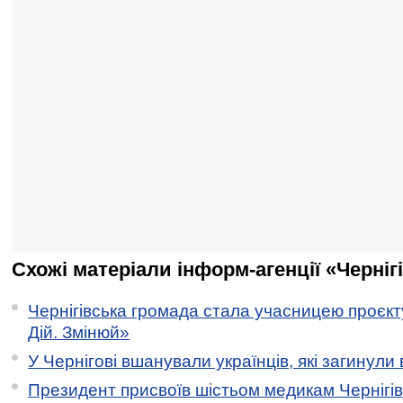
Схожі матеріали інформ-агенції «Черніг
Чернігівська громада стала учасницею проєкту 
Дій. Змінюй»
У Чернігові вшанували українців, які загинули 
Президент присвоїв шістьом медикам Чернігі