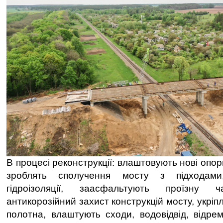
В процесі реконструкції: влаштовують нові опор
зроблять сполучення мосту з підходам
гідроізоляції, заасфальтують проїзну ч
антикорозійний захист конструкцій мосту, укріп
полотна, влаштують сходи, водовідвід, відре