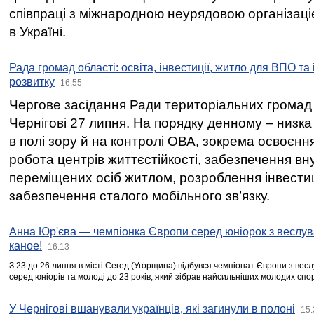
співпраці з міжнародною неурядовою організаціє
в Україні.
Рада громад області: освіта, інвестиції, житло для ВПО та
розвитку
16:55
Чергове засідання Ради територіальних громад 
Чернігові 27 липня. На порядку денному – низка
в полі зору й на контролі ОВА, зокрема освоєння
робота центрів життєстійкості, забезпечення вн
переміщених осіб житлом, розроблення інвестиц
забезпечення сталого мобільного зв’язку.
Анна Юр'єва — чемпіонка Європи серед юніорок з веслув
каное!
16:13
З 23 до 26 липня в місті Сегед (Угорщина) відбувся чемпіонат Європи з вес
серед юніорів та молоді до 23 років, який зібрав найсильніших молодих спо
У Чернігові вшанували українців, які загинули в полоні
15: