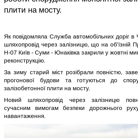
плити на мосту.
Як повідомляла Служба автомобільних доріг в Че
шляхопровід через залізницю, що на об'їзній П
Н-07 Київ - Суми - Юнаківка закрили у жовтні м
реконструкцію.
За зиму старий міст розібрали повністю, за
прогонової будови та готуються до спору
залізобетонної плити на мосту.
Новий шляхопровід через залізницю повні
сучасним вимогам безпеки дорожнього рух
навантаження.