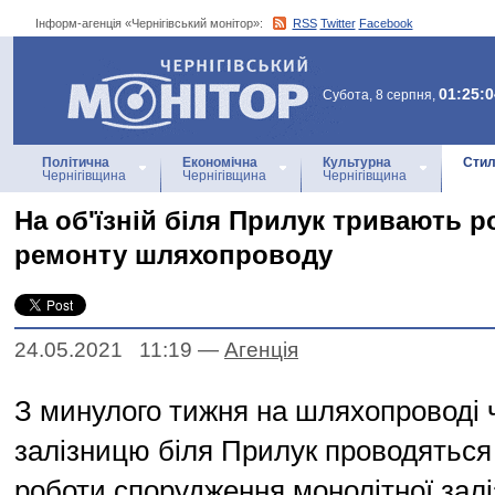
Інформ-агенція «Чернігівський монітор»:
RSS
Twitter
Facebook
Інформ-агенція
«Чернігівський монітор»
01:25:0
Субота, 8 серпня,
Політична
Економічна
Культурна
Стил
Чернігівщина
Чернігівщина
Чернігівщина
На об'їзній біля Прилук тривають р
ремонту шляхопроводу
24.05.2021 11:19
—
Агенцiя
З минулого тижня на шляхопроводі 
залізницю біля Прилук проводяться 
роботи спорудження монолітної залі