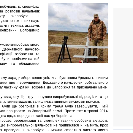
робувань, їх специфіку
rm розповів начальник
итуту випробувань і
, доктор технічних наук,
уки і техніки, академік
полковник Володимир
уково-випробувального
і Державного науково-
ифікації озброєння та
кі були проблеми на той
ціалу та обладнання
 Криму, заради збереження унікальної установи Урядом та вищим
ішення про переміщення Державного науково-випробувального
у частину країни, зокрема до Запоріжжя та призначено мене
у складову Центру – науково-випробувальні підрозділи, а це
ачальників відділів, залишились вірними військовій присязі.
і були ще розпочаті в Криму, треба було завершувати, і мій
чав працювати на Запорізькій землі. Проте вже в травні 2014
тва щодо передислокації нас до Чернігова.
процес реорганізації та укомплектування особовим складом,
цес випробувальної діяльності не припинявся ні на мить. Крок
з проведення випробувань, можна сказати з чистого листа