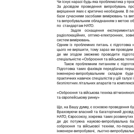
Чи існує наразі будь-яка проблематика у пр
За досвідом проведення випробувань про
вирішення яких є критично необхідним. В п
бази сучасними засобами вимірювань та ви
та випробувальним обладнанням з метою об’є
по стандартам НАТО.
Задля оснащення експериментально-
радіолокаційних, оптико-електронних, зов
систем вимірювань.
Одним із проблемних питань є підготовка н
цього не вирішити, тому зараз ми проводим
де ми згодом зможемо проводити підготов
спеціальністю «Озброєння та військова техні
Також проблемним питанням є підготовка 
Підготовка таких фахівців передбачає перш 
інженерно-випробувальним складом буде
практичних навичок спеціалістів у цій галузі
безпілотних літальних апаратів та комплексі
«Озброєння та військова техніка вітчизнян
та європейському ринку»
Що, на Вашу думку, є основою проведення б
Враховуючи власний та багаторічний досвід 
НАТО, Євросоюзу, зокрема таких розвинутих
де діє потужна науково-випробувальна ба
озброєння та військової техніки, по-перш
інженери-випробувачі, льотно-випробуваль