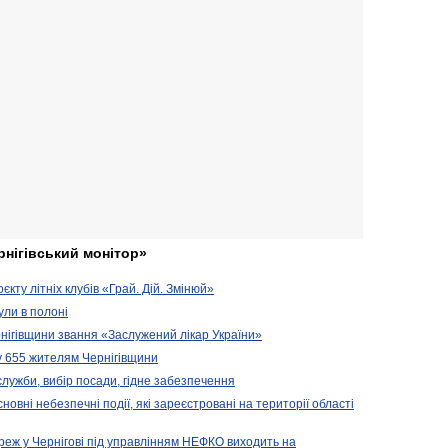
рнігівський монітор»
кту літніх клубів «Грай. Дій. Змінюй»
ули в полоні
нігівщини звання «Заслужений лікар України»
у 655 жителям Чернігівщини
 служби, вибір посади, гідне забезпечення
новні небезпечні події, які зареєстровані на території області
реж у Чернігові під управлінням НЕФКО виходить на