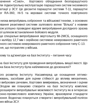
значення «Сокіл», бортового обладнання безпарашутного
ели підконтрольну експлуатацію парашутних систем іноземного
атації у ЗСУ. Це десантні парашутні системи Т-11, парашутні
er RA-360, Hi-5 та керовані системи точного повітряного
изка випробувань озброєння та військової техніки, з основних
ування реактивної системи залпового вогню “Вільха” з новими
ож успішно проведені відомчі випробування дослідного зразка
ої шляхом встановлення бойового модуля.
спеціальні випробування вертольоту Мі-2МСБ, оснащеного
 калібру 12,7 мм і серійною системою некерованого ракетного
ного системою некерованого ракетного озброєння типу С-13.
, що потрапляє у війська.
ому та ад’юнктури на базі Інституту – питання часу
на базі Інституту для проведення випробувань вищої якості. Що
на база Інституту була наближеною до досконалої?
го розвитку Інституту. Насамперед це оснащення оптико-
вань, засобами для оцінки стійкості до впливу механічних,
зу вибухових речовин, бортових вимірювань, визначення і оцінки
. Згодом ми плануємо створити на базі Інституту комплекс
розширити випробувальні можливості Інституту як в інтересах
оронно-промислового комплексу України, враховуючи стандарти
оєння. Водночас планується створити і випробувальний полігон
их військ ЗСУ.