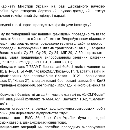
абінету Міністрів України на базі Державного науково-
аїни було створено Державний науково-дослідний інститут
кової техніки, який функціонує і наразі.
ведені та які наразі проводяться фахівцями Інституту?
риму по теперішній час нашими фахівцями проведено та взято
вань озброєння та військової техніки. Випробуванням підлягали
екси, так і зразки, яким продовжено терміни служби та ресурс.
проведені випробування літаків транспортної авіації, зокрема
ових літаків Су-27, Су-25, Су-24, МіГ-29, Л-39, вертольотів
лива увага приділялася випробуванням зенітних ракетних
”, “ТОР”, С-125-2Д1, С-300 В1, С-300ПС(ПТ).
бовували танк Т-72АМТ, броньовані бойові колісні машини та
 БТР-80Т, БТР-4К, “Козак-2М1”,“Козак-001”, “Варта”), тактичні
ціалізованих бронеавтомобілів (“Козак – 012” - броньована
ак-3”, “Козак-2”), спеціалізовані броньовані автомобілі КрАЗ
 стрілецьке озброєння, боєприпаси, прилади нічного бачення та
овують і безпілотні авіаційні комплекси такі як А1-СМ“Фурія”,
ний авіаційний комплекс “RAM-UAS”, Bayraktar TB-2, “Селена”,
pus” тощо.
разків створених в рамках дослідно-конструкторських робіт
робництва державного підприємства “Луч”.
станови для ВМС Збройних Сил України були проведені
ких катерів, швидкохідних човнів тощо.
пеціальних операцій ми постійно проводимо випробування