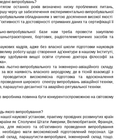
оведені випробувань?
тягом останніх років визначено низку проблемних питань,
ершу чергу це забезпечення експериментально-випробувальної
пробувальним обладнанням з метою досягнення високої якості
ктивності та достовірності отриманих даних та сертифікації її
випробувальної бази нам треба провести закупівлю
нішньотраєкторних, бортових, радіотелеметричних засобів та
аукових кадрів, адже без власної школи підготовки науковців
 велику роботу щодо створення ад’юнктури в нашому Інституті,
ку здобувачів вищої освіти ступеню доктора філософії за
ка».
льотно-випробувального та інженерно-авіаційного складу.
за все наявність власного аеродрому, де в тісній взаємодії з
 проводитися високоякісна підготовка та вдосконалення
 і проведення широкого спектру випробувань авіаційної техніки,
в, парашутно-десантної та аварійно-рятувальної техніки.
ого виробника повинна бути конкурентоспроможною на світовому
удь-якого випробування?
нашої наукової установи, практику провідних розвинутих країн
 країни як Сполучені Штати Америки, Великобританія, Франція,
за, для якісного та об’єктивного проведення випробування
е, необхідно мати високоякісний підготовлений персонал. Це
ний склад, парашутисти-випробувачі, інженерний склад тощо.