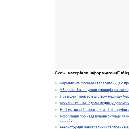
Схожі матеріали інформ-агенції «Че
Чернігівська громада стала учасницею проє
У Чернігові вшанували українців, які загин
Президент присвоїв шістьом медикам Чер
Мобільні клініки надали медичну допомог
Нові мотиваційні контракти: чіткі терміни
Інформація про надзвичайні ситуації та ос
за добу
Реконструкція магістральних теплових ме