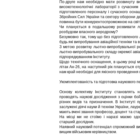
По-друге нам необхідно мати розвинуту ви
високотехнологічні лабораторії з сучасним
підготовленого персоналу і сучасного осна
Збройних Сил України та сектору оборони де
повинна бути конкурентоспроможною на світ
Чи планується в подальшому розвивати ль
розбудови власного аеродрому?
Безумовно так, тому що без підготовленого
будь які випробування авіаційної техніки та
З метою розвитку льотно-випробувальної р
льотно-випробувального складу окремої авіа
підпорядкуванням Інституту.
Щодо технічного оснащення, в цьому році м
літак Ан-26, на наступний рік планується о
нам край необхідні для якісного проведення 
Укомплектованість та підготовка наукового 
Основу колективу Інституту становлять н
проводять наукові дослідження з оцінки бо
різних видів та призначення. В Інституті 
заслужені діячі науки й техніки України, лауре
мають вчені звання професор, доцент та ста
На місці ми не стоїмо і наразі маємо здо
старший дослідник.
Наявний науковий потенціал спроможний ви
вищим військовим керівництвом.