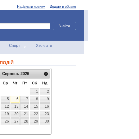
Надіслати новину
Додати в обране
Спорт
Хто є хто
ПОДІЙ
Серпень
2026
Ср
Чт
Пт
Сб
Нд
1
2
5
6
7
8
9
12
13
14
15
16
19
20
21
22
23
26
27
28
29
30