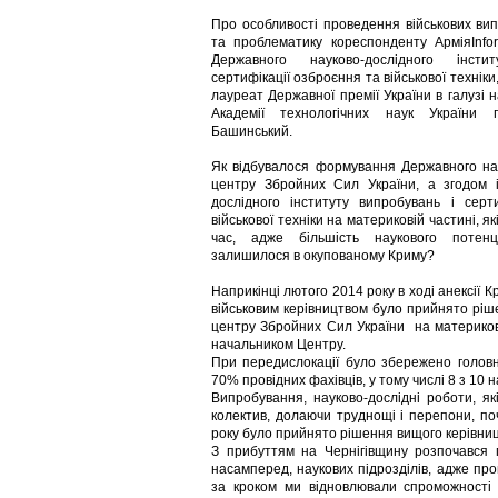
Про особливості проведення військових вип
та проблематику кореспонденту АрміяInfo
Державного науково-дослідного інст
сертифікації озброєння та військової техніки
лауреат Державної премії України в галузі на
Академії технологічних наук України 
Башинський.
Як відбувалося формування Державного на
центру Збройних Сил України, а згодом 
дослідного інституту випробувань і серт
військової техніки на материковій частині, я
час, адже більшість наукового потен
залишилося в окупованому Криму?
Наприкінці лютого 2014 року в ході анексії
військовим керівництвом було прийнято р
центру Збройних Сил України на материков
начальником Центру.
При передислокації було збережено головн
70% провідних фахівців, у тому числі 8 з 10 н
Випробування, науково-дослідні роботи, як
колектив, долаючи труднощі і перепони, по
року було прийнято рішення вищого керівниц
З прибуттям на Чернігівщину розпочався 
насамперед, наукових підрозділів, адже про
за кроком ми відновлювали спроможності 