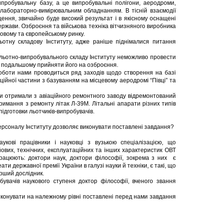
пробувальну базу, а це випробувальні полігони, аеродроми,
 лабораторно-вимірювальним обладнанням. В тісній взаємодії
щення, звичайно буде високий результат і в якісному оснащені
ржави. Озброєння та військова техніка вітчизняного виробника
овому та європейському ринку.
отну складову Інституту, адже раніше піднімалися питання
 льотно-випробувального складу Інституту неможливо провести
 в подальшому прийняти його на озброєння.
оботи нами проводиться ряд заходів щодо створення на базі
ційної частини з базуванням на місцевому аеродромі “Півці” та
и отримали з авіаційного ремонтного заводу відремонтований
тримання з ремонту літак Л-39М. Літальні апарати різних типів
підготовки льотчиків-випробувачів.
персоналу Інституту дозволяє виконувати поставлені завдання?
аукові працівники і науковці з вузькою спеціалізацією, що
йових, технічних, експлуатаційних та інших характеристик ОВТ
працюють: доктори наук, доктори філософії, зокрема з них є
ати державної премії України в галузі науки й техніки, є такі, що
рший дослідник.
бувачів наукового ступеня доктор філософії, вченого звання
конувати на належному рівні поставлені перед нами завдання