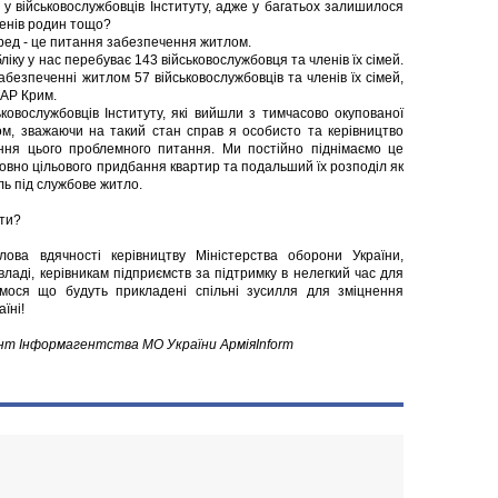
 у військовослужбовців Інституту, адже у багатьох залишилося
енів родин тощо?
еред - це питання забезпечення житлом.
іку у нас перебуває 143 військовослужбовця та членів їх сімей.
безпеченні житлом 57 військовослужбовців та членів їх сімей,
 АР Крим.
ковослужбовців Інституту, які вийшли з тимчасово окупованої
м, зважаючи на такий стан справ я особисто та керівництво
ння цього проблемного питання. Ми постійно піднімаємо це
овно цільового придбання квартир та подальший їх розподіл як
ь під службове житло.
ти?
ова вдячності керівництву Міністерства оборони України,
владі, керівникам підприємств за підтримку в нелегкий час для
мося що будуть прикладені спільні зусилля для зміцнення
їні!
ент Інформагентства МО України АрміяInform