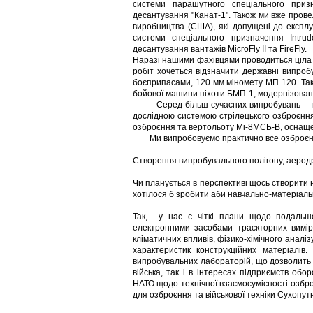
системи парашутного спеціального при
десантування "Канат-1". Також ми вже пров
виробництва (США), які допущені до експлу
системи спеціального призначення Intrud
десантування вантажів MicroFly II та FireFly.
Наразі нашими фахівцями проводиться ціла н
робіт хочеться відзначити державні випроб
боєприпасами, 120 мм міномету МП 120. Так
бойової машини піхоти БМП-1, модернізован
Серед більш сучасних випробувань - це 
дослідною системою стрілецького озброєння
озброєння та вертольоту Мі-8МСБ-В, оснаще
Ми випробовуємо практично все озброєння
Створення випробувального полігону, аеродр
Чи планується в перспективі щось створити 
хотілося б зробити аби навчально-матеріаль
Так, у нас є чіткі плани щодо подальшо
електронними засобами траєкторних вимірю
кліматичних впливів, фізико-хімічного аналі
характеристик конструкційних матеріалів
випробувальних лабораторій, що дозволить 
війська, так і в інтересах підприємств об
НАТО щодо технічної взаємосумісності озбр
для озброєння та військової техніки Сухопутн