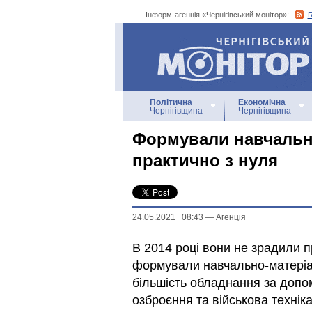
Інформ-агенція «Чернігівський монітор»:
Інформ-агенція
«Чернігівський монітор»
Політична
Економічна
Чернігівщина
Чернігівщина
Формували навчальн
практично з нуля
24.05.2021 08:43
—
Агенцiя
В 2014 році вони не зрадили п
формували навчально-матеріал
більшість обладнання за допо
озброєння та військова технік