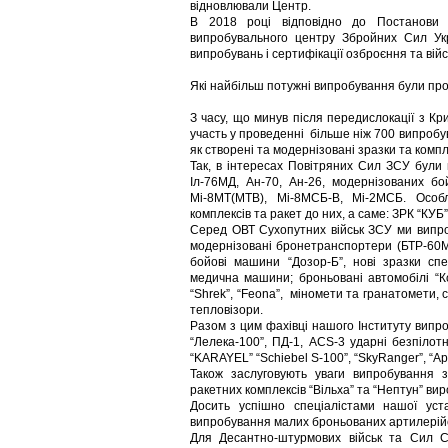
відновлювали Центр.
В 2018 році відповідно до Постанови К
випробувального центру Збройних Сил Укр
випробувань і сертифікації озброєння та війсь
Які найбільш потужні випробування були про
З часу, що минув після передислокації з К
участь у проведенні більше ніж 700 випробу
як створені та модернізовані зразки та компл
Так, в інтересах Повітряних Сил ЗСУ були 
Іл-76МД, Ан-70, Ан-26, модернізованих бой
Мі-8МТ(МТВ), Мі-8МСБ-В, Мі-2МСБ. Особ
комплексів та ракет до них, а саме: ЗРК “КУБ
Серед ОВТ Сухопутних військ ЗСУ ми випро
модернізовані бронетранспортери (БТР-60МК,
бойові машини “Дозор-Б”, нові зразки спе
медична машини; броньовані автомобілі “Коз
“Shrek”, “Feona”, міномети та гранатомети,
тепловізори.
Разом з цим фахівці нашого Інституту випроб
“Лелека-100”, ПД-1, ACS-3 ударні безпілот
“KARAYEL” “Schiebel S-100”, “SkyRanger”, “A
Також заслуговують уваги випробування з
ракетних комплексів “Вільха” та “Нептун” ви
Досить успішно спеціалістами нашої у
випробування малих броньованих артилерійсь
Для Десантно-штурмових військ та Сил С