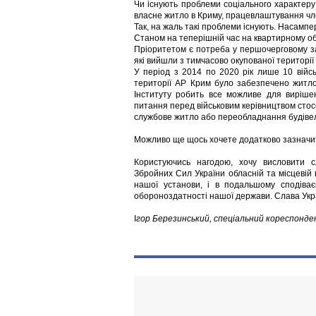
Чи існують проблеми соціального характеру
власне житло в Криму, працевлаштування чл
Так, на жаль такі проблеми існують. Насамп
Станом на теперішній час на квартирному обл
Пріоритетом є потреба у першочерговому за
які вийшли з тимчасово окупованої території
У період з 2014 по 2020 рік лише 10 війсь
території АР Крим було забезпечено житло
Інституту робить все можливе для виріше
питання перед військовим керівництвом стос
службове житло або переобладнання будівел
Можливо ще щось хочете додатково зазначи
Користуючись нагодою, хочу висловити сл
Збройних Сил України обласній та місцевій 
нашої установи, і в подальшому сподіває
обороноздатності нашої держави. Слава Укра
І
гор Березинський, спеціальний кореспонд