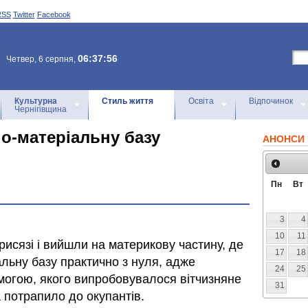
RSS
Twitter
Facebook
06:37:56
Четвер, 6 серпня,
Культурна
Стиль життя
Освіта
Відпочинок
Чернігівщина
о-матеріальну базу
АНОНСИ 
Пн
Вт
3
4
10
11
рисязі і вийшли на материкову частину, де
17
18
ьну базу практично з нуля, адже
24
25
могою, якого випробовувалося вітчизняне
31
а потрапило до окупантів.