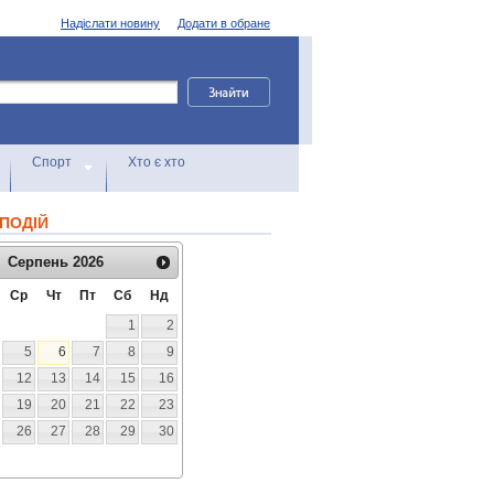
Надіслати новину
Додати в обране
Спорт
Хто є хто
ПОДІЙ
Серпень
2026
Ср
Чт
Пт
Сб
Нд
1
2
5
6
7
8
9
12
13
14
15
16
19
20
21
22
23
26
27
28
29
30