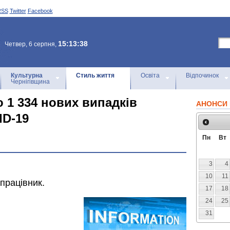
RSS
Twitter
Facebook
15:13:38
Четвер, 6 серпня,
Культурна
Стиль життя
Освіта
Відпочинок
Чернігівщина
о 1 334 нових випадків
АНОНСИ 
ID-19
Пн
Вт
3
4
10
11
дпрацівник.
17
18
24
25
31