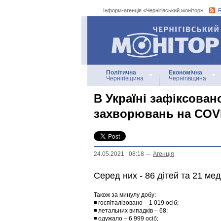
Інформ-агенція «Чернігівський монітор»:
Інформ-агенція
«Чернігівський монітор»
Політична
Економічна
Чернігівщина
Чернігівщина
В Україні зафіксован
захворювань на COV
24.05.2021 08:18
—
Агенцiя
Серед них - 86 дітей та 21 ме
Також за минулу добу:
◾ госпіталізовано – 1 019 осіб;
◾ летальних випадків – 68;
◾ одужало – 6 999 осіб;