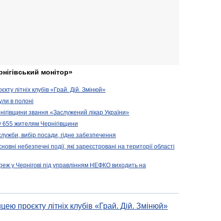
рнігівський монітор»
кту літніх клубів «Грай. Дій. Змінюй»
ули в полоні
нігівщини звання «Заслужений лікар України»
у 655 жителям Чернігівщини
 служби, вибір посади, гідне забезпечення
новні небезпечні події, які зареєстровані на території області
реж у Чернігові під управлінням НЕФКО виходить на
цею проєкту літніх клубів «Грай. Дій. Змінюй»