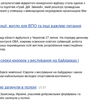
а результатами відкритого конкурсного відбору стала однією з
та підлітків «Грай. Дій. Змінюй», який реалізує громадська
rward у співпраці з міжнародною неурядовою організацією War
стиції, житло для ВПО та інші важливі питання
ад області відбулося у Чернігові 27 липня. На порядку денному
 контролі ОВА, зокрема освоєння освітніх субвенцій, робота
ішньо переміщених осіб житлом, розроблення інвестиційних
зку.
серед юніорок з веслування на байдарках і
ідбувся чемпіонат Європи з веслування на байдарках і каное
ібрав найсильніших молодих спортсменів континенту.
кі загинули в полоні
15:37
а Захисниць України, учасників добровольчих формувань та
 або загинули у полоні.