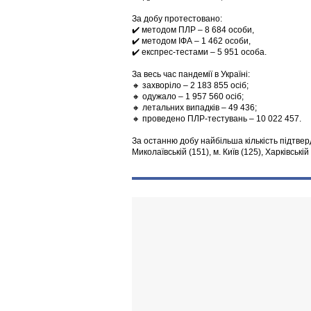
За добу протестовано:
✔️ методом ПЛР – 8 684 особи,
✔️ методом ІФА – 1 462 особи,
✔️ експрес-тестами – 5 951 особа.
За весь час пандемії в Україні:
🔸 захворіло – 2 183 855 осіб;
🔸 одужало – 1 957 560 осіб;
🔸 летальних випадків – 49 436;
🔸 проведено ПЛР-тестувань – 10 022 457.
За останню добу найбільша кількість підтвер
Миколаївській (151), м. Київ (125), Харківській