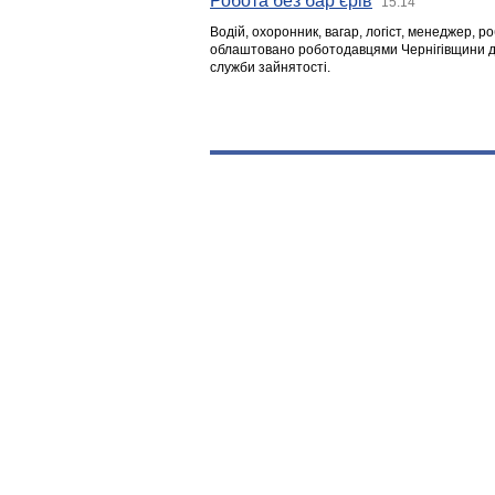
Робота без бар’єрів
15:14
Водій, охоронник, вагар, логіст, менеджер, 
облаштовано роботодавцями Чернігівщини дл
служби зайнятості.