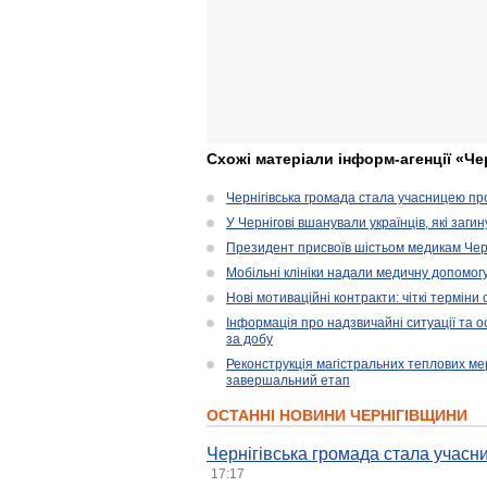
Схожі матеріали інформ-агенції «Че
Чернігівська громада стала учасницею проє
У Чернігові вшанували українців, які загин
Президент присвоїв шістьом медикам Чер
Мобільні клініки надали медичну допомог
Нові мотиваційні контракти: чіткі терміни
Інформація про надзвичайні ситуації та ос
за добу
Реконструкція магістральних теплових ме
завершальний етап
ОСТАННІ НОВИНИ ЧЕРНІГІВЩИНИ
Чернігівська громада стала учасни
17:17