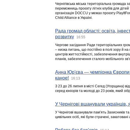
Чернігівська міська територіальна громада з
переможниць проєкту літніх клубів для дітей 
організація DOCCU у межах проєкту PlayItFo
Child Alliance в Україні.
Рада громад області: освіта, інве
розвитку
16:55
Чергове засідання Ради територіальних гром
– низка питань, що постійно в полі зору й на
центрів життєстійкості, забезпечення внутр
планів, забезпечення сталого мобільного зв’я
Анна Юр'єва — чемпіонка Європи 
каное!
16:13
З 23 до 26 липня в місті Сегед (Угорщина) в
серед юніорів та молоді до 23 років, який з
У Чернігові вшанували українців, я
У Чернігові вшанували пам’ять Захисників т
цивільних осіб, які були страчені, закатовані